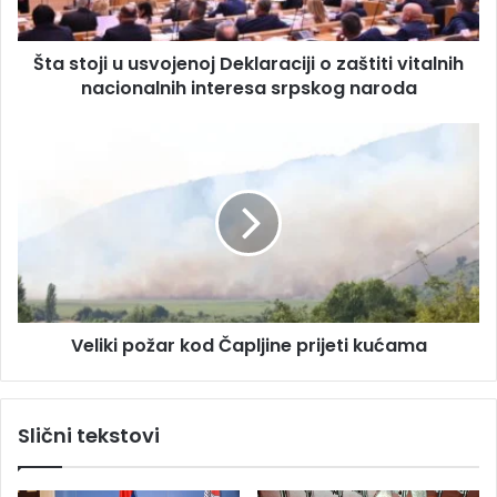
r
i
e
u
s
Šta stoji u usvojenoj Deklaraciji o zaštiti vitalnih
u
u
nacionalnih interesa srpskog naroda
s
v
o
V
j
e
e
l
n
i
o
k
j
i
D
p
e
o
k
ž
l
Veliki požar kod Čapljine prijeti kućama
a
a
r
r
k
a
o
Slični tekstovi
c
d
i
Č
j
a