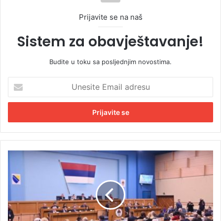
Prijavite se na naš
Sistem za obavještavanje!
Budite u toku sa posljednjim novostima.
U
n
e
s
i
t
e
E
Š
m
t
a
a
i
s
l
t
a
o
d
j