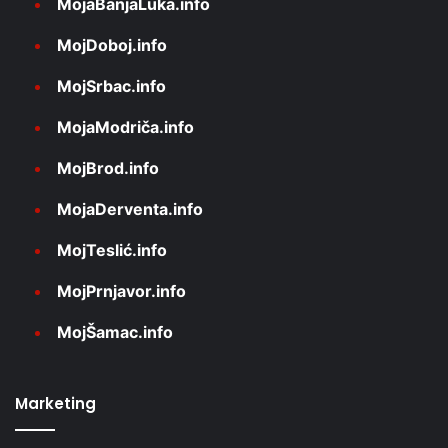
MojaBanjaLuka.info
MojDoboj.info
MojSrbac.info
MojaModriča.info
MojBrod.info
MojaDerventa.info
MojTeslić.info
MojPrnjavor.info
MojŠamac.info
Marketing