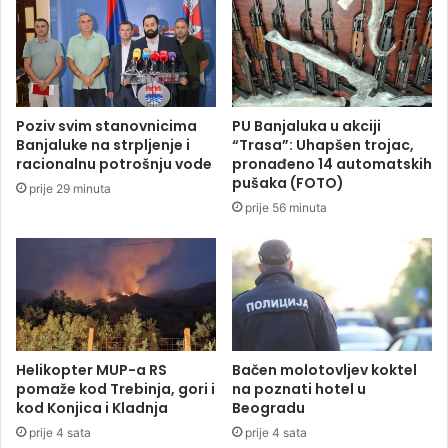
i
p
o
l
z
j
a
i
š
n
t
e
Poziv svim stanovnicima
PU Banjaluka u akciji
i
p
Banjaluke na strpljenje i
“Trasa”: Uhapšen trojac,
t
r
racionalnu potrošnju vode
pronađeno 14 automatskih
i
i
pušaka (FOTO)
prije 29 minuta
v
j
prije 56 minuta
i
e
t
t
a
i
l
k
n
u
i
ć
h
a
n
m
Helikopter MUP-a RS
Bačen molotovljev koktel
a
pomaže kod Trebinja, gori i
na poznati hotel u
a
kod Konjica i Kladnja
Beogradu
c
i
prije 4 sata
prije 4 sata