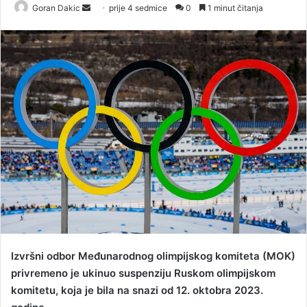
Goran Dakic
S
prije 4 sedmice
0
1 minut čitanja
e
n
d
a
n
e
m
a
i
l
Izvršni odbor Međunarodnog olimpijskog komiteta (MOK)
privremeno je ukinuo suspenziju Ruskom olimpijskom
komitetu, koja je bila na snazi od 12. oktobra 2023.