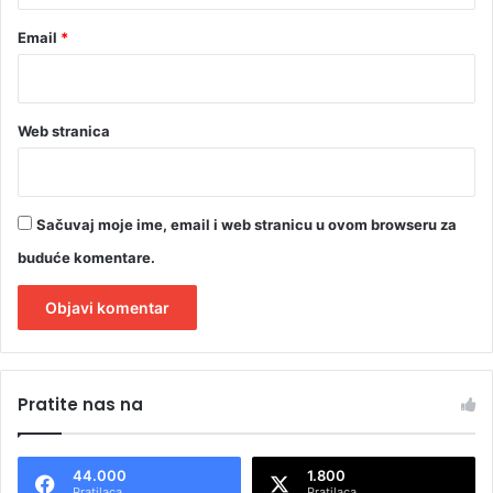
n
Email
*
a
r
o
d
Web stranica
a
Sačuvaj moje ime, email i web stranicu u ovom browseru za
buduće komentare.
A
l
Pratite nas na
t
e
44.000
1.800
r
Pratilaca
Pratilaca