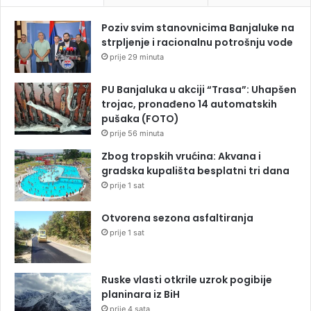
Poziv svim stanovnicima Banjaluke na
strpljenje i racionalnu potrošnju vode
prije 29 minuta
PU Banjaluka u akciji “Trasa”: Uhapšen
trojac, pronađeno 14 automatskih
pušaka (FOTO)
prije 56 minuta
Zbog tropskih vrućina: Akvana i
gradska kupališta besplatni tri dana
prije 1 sat
Otvorena sezona asfaltiranja
prije 1 sat
Ruske vlasti otkrile uzrok pogibije
planinara iz BiH
prije 4 sata