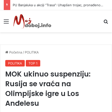
PU Banjaluka u akciji “Trasa”: Uhapšen trojac, pronađeno 14 automatskih pušaka (FOTO)
Meni
P
Početna
/
POLITIKA
POLITIKA
TOP 1
MOK ukinuo suspenziju:
Rusija se vraća na
Olimpijske igre u Los
Anđelesu