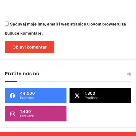
Sačuvaj moje ime, email i web stranicu u ovom browseru za
buduće komentare.
A
l
Pratite nas na
t
e
44.000
1.800
r
Pratilaca
Pratilaca
n
1.400
a
Pratilaca
t
i