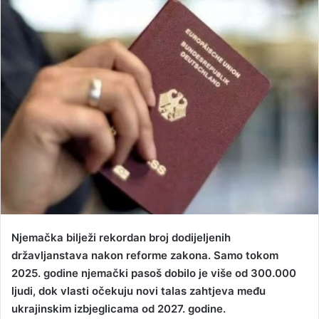
d
a
n
e
m
a
i
l
Njemačka bilježi rekordan broj dodijeljenih
državljanstava nakon reforme zakona. Samo tokom
2025. godine njemački pasoš dobilo je više od 300.000
ljudi, dok vlasti očekuju novi talas zahtjeva među
ukrajinskim izbjeglicama od 2027. godine.