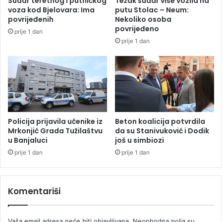
Sudar teretnog i putničkog
Težak sudar više vozila na
g
e
voza kod Bjelovara: Ima
putu Stolac – Neum:
i
l
povrijeđenih
Nekoliko osoba
n
j
povrijeđeno
prije 1 dan
u
u
prije 1 dan
l
d
a
i
,
n
s
a
t
S
i
l
g
a
a
v
Policija prijavila učenike iz
Beton koalicija potvrdila
o
i
Mrkonjić Grada Tužilaštvu
da su Stanivuković i Dodik
h
u Banjaluci
još u simbiozi
j
e
i
prije 1 dan
prije 1 dan
l
(
i
U
k
Ž
Komentariši
o
I
p
V
t
O
Vaša email adresa neće biti objavljivana.
Neophodna polja su