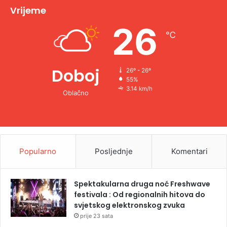
v
Vrijeme
e
26
℃
:
Doboj
26º - 26º
55%
3.14 km/h
Oblačno
Popularno
Posljednje
Komentari
Spektakularna druga noć Freshwave
festivala : Od regionalnih hitova do
svjetskog elektronskog zvuka
prije 23 sata