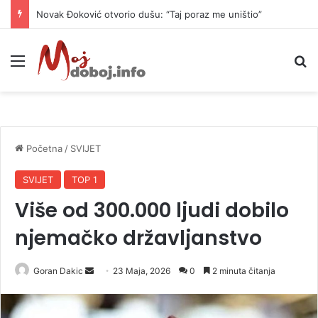
Novak Đoković otvorio dušu: “Taj poraz me uništio”
Meni
P
Početna
/
SVIJET
SVIJET
TOP 1
Više od 300.000 ljudi dobilo
njemačko državljanstvo
Goran Dakic
S
23 Maja, 2026
0
2 minuta čitanja
e
n