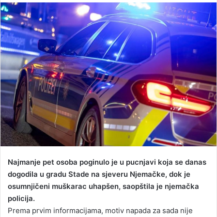
n
d
a
n
e
m
a
i
l
Najmanje pet osoba poginulo je u pucnjavi koja se danas
dogodila u gradu Stade na sjeveru Njemačke, dok je
osumnjičeni muškarac uhapšen, saopštila je njemačka
policija.
Prema prvim informacijama, motiv napada za sada nije