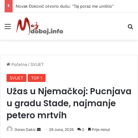
Novak Đoković otvorio dušu: “Taj poraz me uništio”
Meni
P
Početna
/
SVIJET
SVIJET
TOP 1
Užas u Njemačkoj: Pucnjava
u gradu Stade, najmanje
petero mrtvih
Goran Dakic
S
29 Juna, 2026
0
Prije minut
e