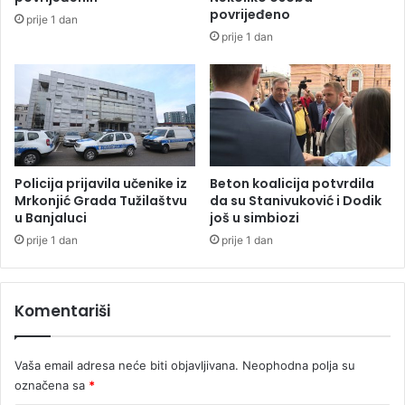
u
a
povrijeđeno
prije 1 dan
k
ž
prije 1 dan
e
u
z
,
b
a
o
U
g
K
e
C
k
i
s
S
Policija prijavila učenike iz
Beton koalicija potvrdila
t
r
Mrkonjić Grada Tužilaštvu
da su Stanivuković i Dodik
r
u Banjaluci
još u simbiozi
p
e
s
prije 1 dan
prije 1 dan
m
k
n
a
i
i
Komentariši
h
s
v
p
r
l
Vaša email adresa neće biti objavljivana.
Neophodna polja su
u
a
označena sa
*
ć
t