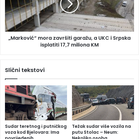
d
k
r
o
a
v
v
i
s
ć
t
„Marković“ mora završiti garažu, a UKC i Srpska
“
v
isplatiti 17,7 miliona KM
m
o
o
R
r
S
a
Slični tekstovi
i
z
z
a
d
v
a
r
o
š
p
i
r
t
e
i
p
g
Sudar teretnog i putničkog
Težak sudar više vozila na
o
a
voza kod Bjelovara: Ima
putu Stolac – Neum:
r
r
povrijeđenih
Nekoliko osoba