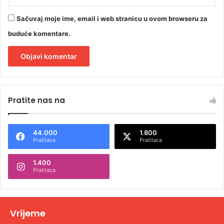
Sačuvaj moje ime, email i web stranicu u ovom browseru za
buduće komentare.
A
l
Pratite nas na
t
e
44.000
1.800
r
Pratilaca
Pratilaca
n
1.400
a
Pratilaca
t
i
v
Vrijeme
e