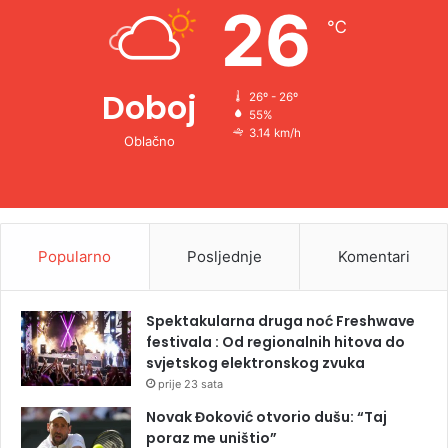
26
℃
:
Doboj
26º - 26º
55%
3.14 km/h
Oblačno
Popularno
Posljednje
Komentari
Spektakularna druga noć Freshwave
festivala : Od regionalnih hitova do
svjetskog elektronskog zvuka
prije 23 sata
Novak Đoković otvorio dušu: “Taj
poraz me uništio”