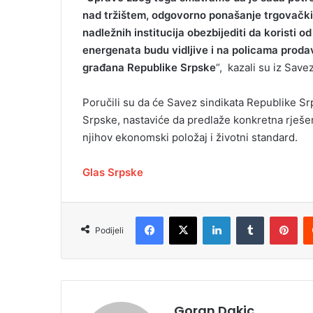
nad tržištem, odgovorno ponašanje trgovačkih
nadležnih institucija obezbijediti da koristi od 
energenata budu vidljive i na policama proda
građana Republike Srpske
“, kazali su iz Save
Poručili su da će Savez sindikata Republike Srp
Srpske, nastaviće da predlaže konkretna rješe
njihov ekonomski položaj i životni standard.
Glas Srpske
Facebook
X
LinkedIn
Tumblr
Pinterest
Podijeli
Goran Dakic