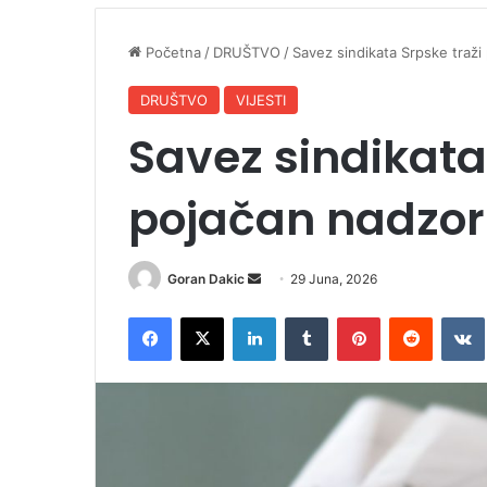
Početna
/
DRUŠTVO
/
Savez sindikata Srpske traži
DRUŠTVO
VIJESTI
Savez sindikata
pojačan nadzor
Goran Dakic
S
29 Juna, 2026
e
Facebook
X
LinkedIn
Tumblr
Pinterest
Reddit
VK
n
d
a
n
e
m