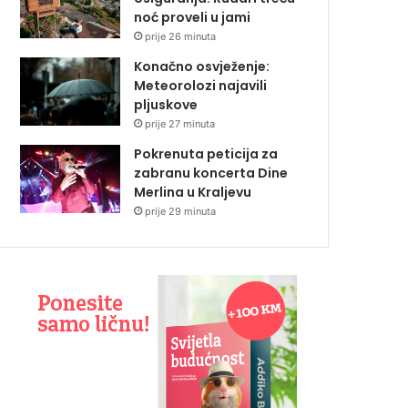
noć proveli u jami
prije 26 minuta
Konačno osvježenje:
Meteorolozi najavili
pljuskove
prije 27 minuta
Pokrenuta peticija za
zabranu koncerta Dine
Merlina u Kraljevu
prije 29 minuta