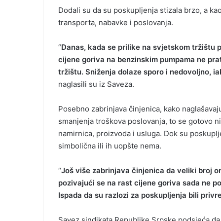
Dodali su da su poskupljenja stizala brzo, a ka
transporta, nabavke i poslovanja.
“
Danas, kada se prilike na svjetskom tržištu p
cijene goriva na benzinskim pumpama ne prate
tržištu. Sniženja dolaze sporo i nedovoljno, 
naglasili su iz Saveza.
Posebno zabrinjava činjenica, kako naglašavaju
smanjenja troškova poslovanja, to se gotovo n
namirnica, proizvoda i usluga. Dok su poskupljen
simbolična ili ih uopšte nema.
“
Još više zabrinjava činjenica da veliki broj o
pozivajući se na rast cijene goriva sada ne p
Ispada da su razlozi za poskupljenja bili priv
Savez sindikata Republike Srpske podsjeća da 