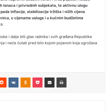
 lanaca i privrednih subjekata, te aktivnu ulogu
pada inflacije, stabilizacije tržišta i nižih cijena
vnica, u cijenama usluga i u kućnim budžetima
za.
ske i dalje biti glas radnika i svih građana Republike
nja i neće ćutati pred bilo kojom pojavom koja ugrožava
Reddit
VKontakte
Odnoklassniki
Pocket
Podijeli putem Emaila
Odštampaj