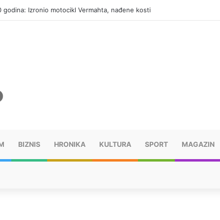
0 godina: Izronio motocikl Vermahta, nađene kosti
M
BIZNIS
HRONIKA
KULTURA
SPORT
MAGAZIN