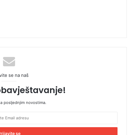
vite se na naš
obavještavanje!
sa posljednjim novostima.