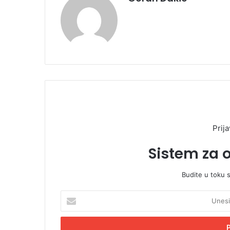
Prija
Sistem za 
Budite u toku 
U
n
e
s