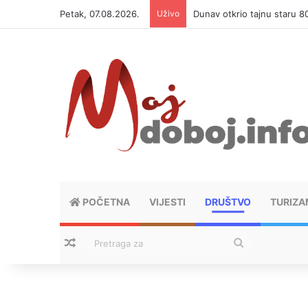
Petak, 07.08.2026.
Uživo
Dunav otkrio tajnu staru 8
POČETNA
VIJESTI
DRUŠTVO
TURIZA
Nasumični tekstovi
Pretraga
za