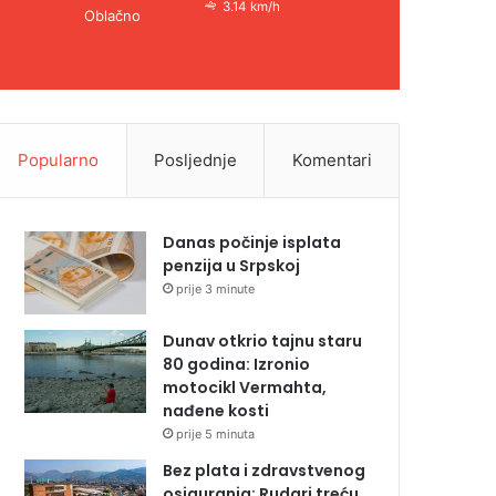
3.14 km/h
Oblačno
Popularno
Posljednje
Komentari
Danas počinje isplata
penzija u Srpskoj
prije 3 minute
Dunav otkrio tajnu staru
80 godina: Izronio
motocikl Vermahta,
nađene kosti
prije 5 minuta
Bez plata i zdravstvenog
osiguranja: Rudari treću