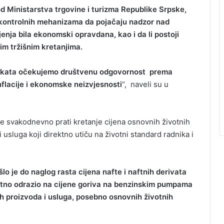
d Ministarstva trgovine i turizma Republike Srpske,
ih kontrolnih mehanizama da pojačaju nadzor nad
jenja bila ekonomski opravdana, kao i da li postoji
im tržišnim kretanjima.
bjekata očekujemo društvenu odgovornost prema
inflacije i ekonomske neizvjesnosti
“, naveli su u
e svakodnevno prati kretanje cijena osnovnih životnih
 usluga koji direktno utiču na životni standard radnika i
o je do naglog rasta cijena nafte i naftnih derivata
nutno odrazio na cijene goriva na benzinskim pumpama
nih proizvoda i usluga, posebno osnovnih životnih