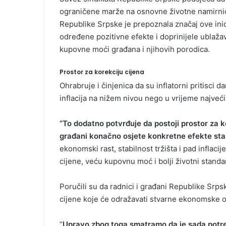
ograničene marže na osnovne životne namirnice,
Republike Srpske je prepoznala značaj ove inici
određene pozitivne efekte i doprinijele ublaža
kupovne moći građana i njihovih porodica.
Prostor za korekciju cijena
Ohrabruje i činjenica da su inflatorni pritisci
inflacija na nižem nivou nego u vrijeme najveć
“To dodatno potvrđuje da postoji prostor za ko
građani konačno osjete konkretne efekte stabi
ekonomski rast, stabilnost tržišta i pad inflaci
cijene, veću kupovnu moć i bolji životni standa
Poručili su da radnici i građani Republike Srp
cijene koje će odražavati stvarne ekonomske oko
“
Upravo zbog toga smatramo da je sada potre