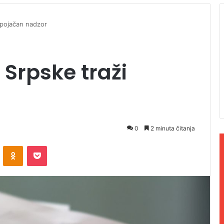
 pojačan nadzor
 Srpske traži
0
2 minuta čitanja
ontakte
Odnoklassniki
Pocket