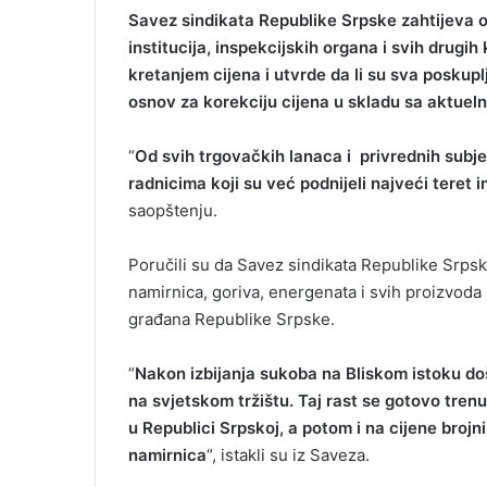
Savez sindikata Republike Srpske zahtijeva o
institucija, inspekcijskih organa i svih drug
kretanjem cijena i utvrde da li su sva poskupl
osnov za korekciju cijena u skladu sa aktueln
“
Od svih trgovačkih lanaca i privrednih su
radnicima koji su već podnijeli najveći teret 
saopštenju.
Poručili su da Savez sindikata Republike Srpsk
namirnica, goriva, energenata i svih proizvoda i
građana Republike Srpske.
“
Nakon izbijanja sukoba na Bliskom istoku došl
na svjetskom tržištu. Taj rast se gotovo tre
u Republici Srpskoj, a potom i na cijene broj
namirnica
“, istakli su iz Saveza.