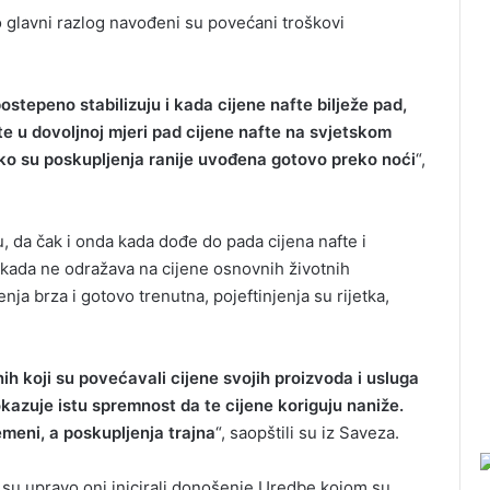
o glavni razlog navođeni su povećani troškovi
ostepeno stabilizuju i kada cijene nafte bilježe pad,
 u dovoljnoj mjeri pad cijene nafte na svjetskom
iako su poskupljenja ranije uvođena gotovo preko noći
“,
, da čak i onda kada dođe do pada cijena nafte i
ikada ne odražava na cijene osnovnih životnih
ja brza i gotovo trenutna, pojeftinjenja su rijetka,
nih koji su povećavali cijene svojih proizvoda i usluga
okazuje istu spremnost da te cijene koriguju naniže.
remeni, a poskupljenja trajna
“, saopštili su iz Saveza.
su upravo oni inicirali donošenje Uredbe kojom su