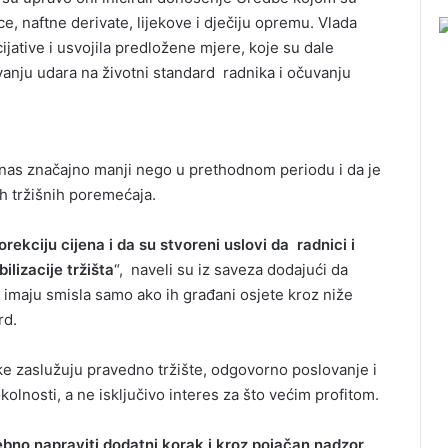
 naftne derivate, lijekove i dječiju opremu. Vlada
jative i usvojila predložene mjere, koje su dale
vanju udara na životni standard radnika i očuvanju
 danas značajno manji nego u prethodnom periodu i da je
ih tržišnih poremećaja.
rekciju cijena i da su stvoreni uslovi da radnici i
lizacije tržišta
“, naveli su iz saveza dodajući da
je imaju smisla samo ako ih građani osjete kroz niže
rd.
ske zaslužuju pravedno tržište, odgovorno poslovanje i
lnosti, a ne isključivo interes za što većim profitom.
bno napraviti dodatni korak i kroz pojačan nadzor