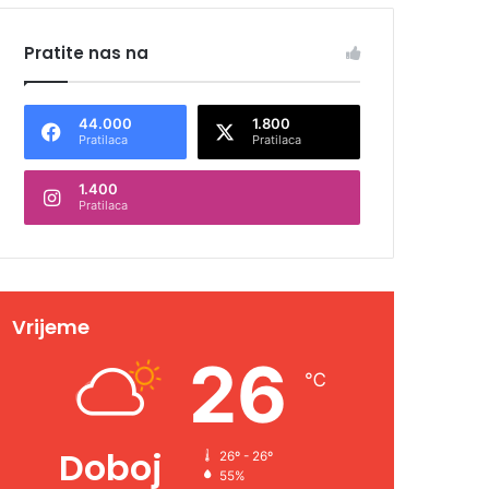
Pratite nas na
44.000
1.800
Pratilaca
Pratilaca
1.400
Pratilaca
Vrijeme
26
℃
Doboj
26º - 26º
55%