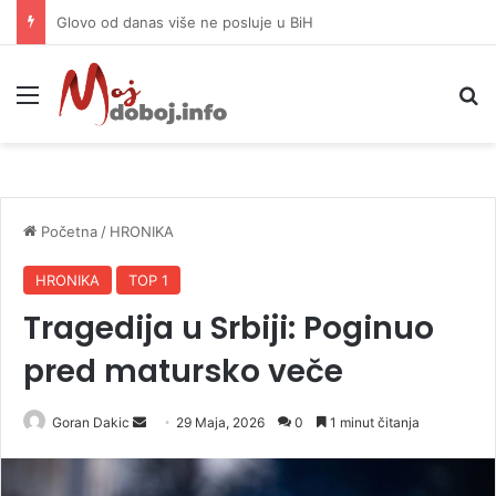
Djevojka (18) izbodena u centru Beograda, osumnjičene imaju 15 i 13 godina
Meni
P
Početna
/
HRONIKA
HRONIKA
TOP 1
Tragedija u Srbiji: Poginuo
pred matursko veče
Goran Dakic
S
29 Maja, 2026
0
1 minut čitanja
e
n