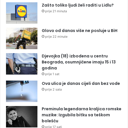
Zašto toliko ljudi želi raditi u Lidlu?
prije 21 minuta
Glovo od danas više ne posluje u BiH
prije 22 minute
Djevojka (18) izbodena u centru
Beograda, osumnjičene imaju 15 i 13
godina
prije 1 sat
Ova ulica je danas cijeli dan bez vode
prije 2 sata
Preminula legendarna kraljica romske
muzike: Izgubila bitku sa teškom
bolešću
prije 17 sati