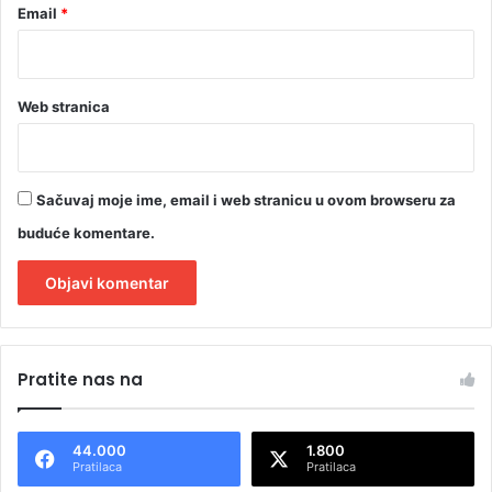
Email
*
Web stranica
Sačuvaj moje ime, email i web stranicu u ovom browseru za
buduće komentare.
A
l
Pratite nas na
t
e
44.000
1.800
r
Pratilaca
Pratilaca
n