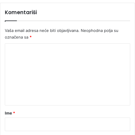
Komentariši
Vaša email adresa neće biti objavljivana.
Neophodna polja su
označena sa
*
K
o
m
e
n
t
a
r
Ime
*
*