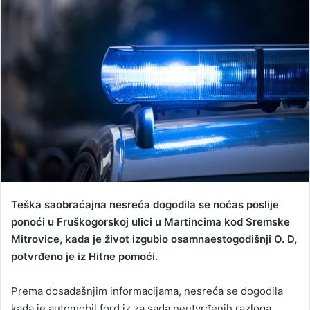
d
a
n
e
m
a
i
l
Teška saobraćajna nesreća dogodila se noćas poslije
ponoći u Fruškogorskoj ulici u Martincima kod Sremske
Mitrovice, kada je život izgubio osamnaestogodišnji O. D,
potvrđeno je iz Hitne pomoći.
Prema dosadašnjim informacijama, nesreća se dogodila
kada je automobil ford iz za sada neutvrđenih razloga