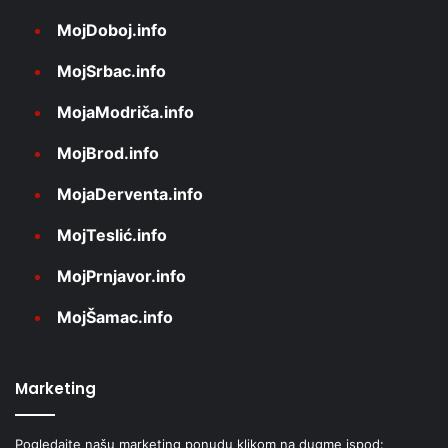
MojDoboj.info
MojSrbac.info
MojaModriča.info
MojBrod.info
MojaDerventa.info
MojTeslić.info
MojPrnjavor.info
MojŠamac.info
Marketing
Pogledajte našu marketing ponudu klikom na dugme ispod: