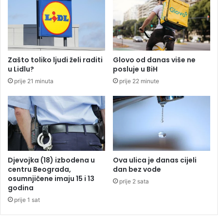
i
a
j
l
e
n
o
o
d
i
o
z
Zašto toliko ljudi želi raditi
Glovo od danas više ne
b
b
u Lidlu?
posluje u BiH
r
o
prije 21 minuta
prije 22 minute
i
S
o
r
m
b
e
i
m
n
o
a
r
u
a
B
Djevojka (18) izbodena u
Ova ulica je danas cijeli
n
e
centru Beograda,
dan bez vode
d
č
osumnjičene imaju 15 i 13
prije 2 sata
u
godina
u
m
prije 1 sat