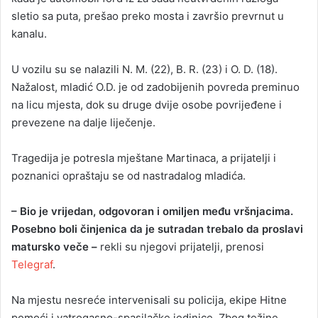
sletio sa puta, prešao preko mosta i završio prevrnut u
kanalu.
U vozilu su se nalazili N. M. (22), B. R. (23) i O. D. (18).
Nažalost, mladić O.D. je od zadobijenih povreda preminuo
na licu mjesta, dok su druge dvije osobe povrijeđene i
prevezene na dalje liječenje.
Tragedija je potresla mještane Martinaca, a prijatelji i
poznanici opraštaju se od nastradalog mladića.
– Bio je vrijedan, odgovoran i omiljen među vršnjacima.
Posebno boli činjenica da je sutradan trebalo da proslavi
matursko veče –
rekli su njegovi prijatelji, prenosi
Telegraf
.
Na mjestu nesreće intervenisali su policija, ekipe Hitne
pomoći i vatrogasno-spasilačke jedinice. Zbog težine