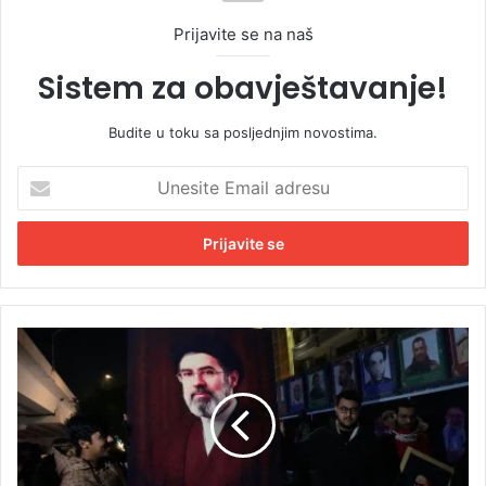
Prijavite se na naš
Sistem za obavještavanje!
Budite u toku sa posljednjim novostima.
U
n
e
s
i
t
e
E
P
m
r
a
e
i
o
l
k
a
r
d
e