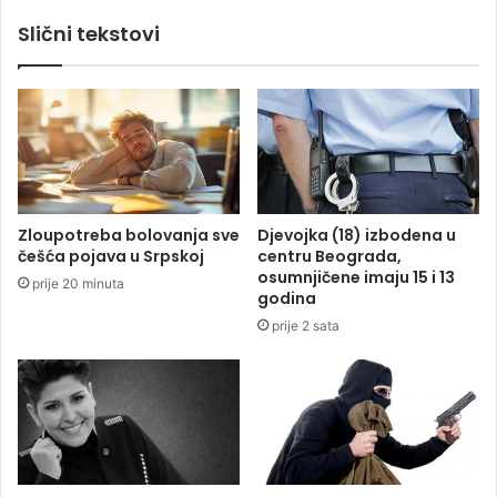
l
b
Slični tekstovi
a
i
n
j
r
i
u
:
s
P
k
o
i
g
s
i
t
n
Zloupotreba bolovanja sve
Djevojka (18) izbodena u
a
u
češća pojava u Srpskoj
centru Beograda,
v
o
osumnjičene imaju 15 i 13
prije 20 minuta
u
p
godina
S
r
prije 2 sata
a
e
v
d
j
m
e
a
t
t
u
u
b
r