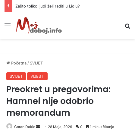
Zašto toliko ljudi želi raditi u Lidlu?
Meni
P
Početna
/
SVIJET
SVIJET
VIJESTI
Preokret u pregovorima:
Hamnei nije odobrio
memorandum
Goran Dakic
S
28 Maja, 2026
0
1 minut čitanja
e