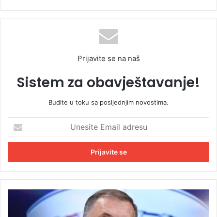
Prijavite se na naš
Sistem za obavještavanje!
Budite u toku sa posljednjim novostima.
U
n
e
s
i
t
e
E
D
m
o
a
d