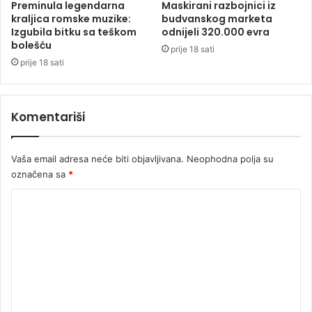
e
s
Preminula legendarna
Maskirani razbojnici iz
z
kraljica romske muzike:
budvanskog marketa
k
Izgubila bitku sa teškom
odnijeli 320.000 evra
b
o
bolešću
j
v
prije 18 sati
e
e
prije 18 sati
d
č
n
e
o
Komentariši
s
t
i
Vaša email adresa neće biti objavljivana.
Neophodna polja su
označena sa
*
K
o
m
e
n
t