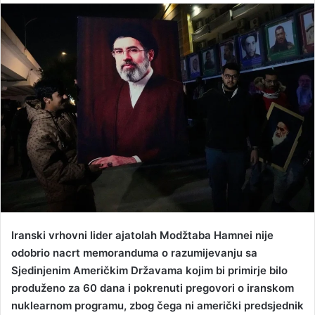
n
d
a
n
e
m
a
i
l
Iranski vrhovni lider ajatolah Modžtaba Hamnei nije
odobrio nacrt memoranduma o razumijevanju sa
Sjedinjenim Američkim Državama kojim bi primirje bilo
produženo za 60 dana i pokrenuti pregovori o iranskom
nuklearnom programu, zbog čega ni američki predsjednik