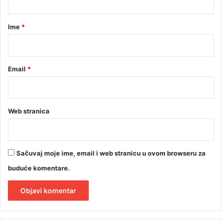
a
r
Ime
*
*
Email
*
Web stranica
Sačuvaj moje ime, email i web stranicu u ovom browseru za
buduće komentare.
A