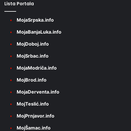
Lista Portala
MojaSrpska.info
MojaBanjaLuka.info
MojDoboj.info
MojSrbac.info
MojaModriča.info
MojBrod.info
MojaDerventa.info
MojTeslić.info
MojPrnjavor.info
MojŠamac.info