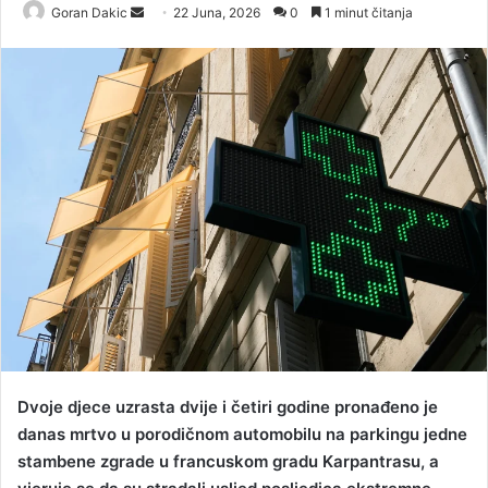
Goran Dakic
S
22 Juna, 2026
0
1 minut čitanja
e
n
d
a
n
e
m
a
i
l
Dvoje djece uzrasta dvije i četiri godine pronađeno je
danas mrtvo u porodičnom automobilu na parkingu jedne
stambene zgrade u francuskom gradu Karpantrasu, a