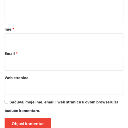
n
u
t
m
o
a
d
r
Ime
*
r
a
*
ž
u
Email
*
Web stranica
Sačuvaj moje ime, email i web stranicu u ovom browseru za
buduće komentare.