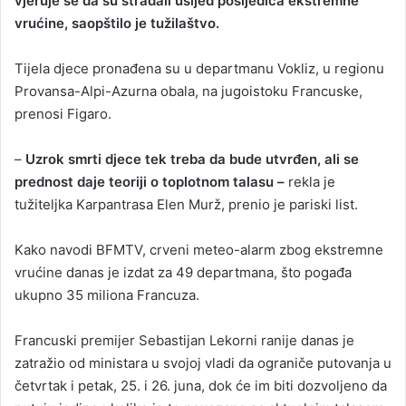
vjeruje se da su stradali usljed posljedica ekstremne
vrućine, saopštilo je tužilaštvo.
Tijela djece pronađena su u departmanu Vokliz, u regionu
Provansa-Alpi-Azurna obala, na jugoistoku Francuske,
prenosi Figaro.
–
Uzrok smrti djece tek treba da bude utvrđen, ali se
prednost daje teoriji o toplotnom talasu –
rekla je
tužiteljka Karpantrasa Elen Murž, prenio je pariski list.
Kako navodi BFMTV, crveni meteo-alarm zbog ekstremne
vrućine danas je izdat za 49 departmana, što pogađa
ukupno 35 miliona Francuza.
Francuski premijer Sebastijan Lekorni ranije danas je
zatražio od ministara u svojoj vladi da ograniče putovanja u
četvrtak i petak, 25. i 26. juna, dok će im biti dozvoljeno da