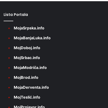
Lista Portala
MojaSrpska.info
MojaBanjaLuka.info
MojDoboj.info
MojSrbac.info
MojaModriča.info
MojBrod.info
MojaDerventa.info
MojTeslić.info
MojPrnjavor.info