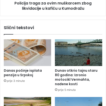
P
Policija traga za ovim muškarcem zbog
r
o
likvidacije u kafiću u Kumodražu
a
z
g
d
a
r
z
Slični tekstovi
a
a
v
o
i
v
o
i
s
m
e
m
s
u
a
š
ž
k
Danas počinje isplata
Dunav otkrio tajnu staru
r
a
penzija u Srpskoj
80 godina: Izronio
t
r
motocikl Vermahta,
prije 3 minute
v
c
nađene kosti
o
e
prije 5 minuta
m
m
p
z
a
b