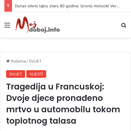
Dunav otkrio tajnu staru 80 godina: Izronio motocikl Vermahta, nađene kosti
Meni
P
Početna
/
SVIJET
SVIJET
VIJESTI
Tragedija u Francuskoj:
Dvoje djece pronađeno
mrtvo u automobilu tokom
toplotnog talasa