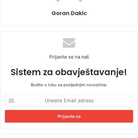
Goran Dakic
Prijavite se na naš
Sistem za obavještavanje!
Budite u toku sa posljednjim novostima.
U
n
e
s
i
t
e