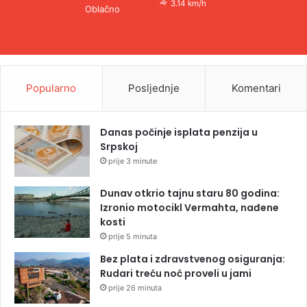
3.14 km/h
Oblačno
Popularno
Posljednje
Komentari
Danas počinje isplata penzija u
Srpskoj
prije 3 minute
Dunav otkrio tajnu staru 80 godina:
Izronio motocikl Vermahta, nađene
kosti
prije 5 minuta
Bez plata i zdravstvenog osiguranja:
Rudari treću noć proveli u jami
prije 26 minuta