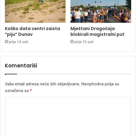
m
o
u
g
p
l
u
i
c
k
Koliko data centri zaista
Mještani Dragočaja
a
v
“piju” Dunav
blokirali magistralni put
o
i
prije 14 sati
prije 15 sati
u
d
g
a
l
c
Komentariši
a
i
v
j
u
e
Vaša email adresa neće biti objavljivana.
Neophodna polja su
u
označena sa
*
k
a
K
f
i
o
ć
m
u
e
u
K