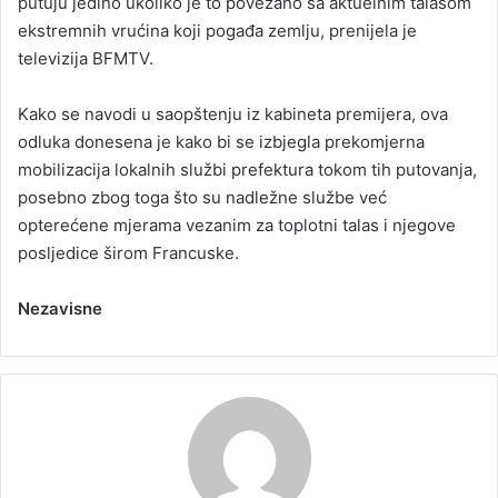
putuju jedino ukoliko je to povezano sa aktuelnim talasom
ekstremnih vrućina koji pogađa zemlju, prenijela je
televizija BFMTV.
Kako se navodi u saopštenju iz kabineta premijera, ova
odluka donesena je kako bi se izbjegla prekomjerna
mobilizacija lokalnih službi prefektura tokom tih putovanja,
posebno zbog toga što su nadležne službe već
opterećene mjerama vezanim za toplotni talas i njegove
posljedice širom Francuske.
Nezavisne