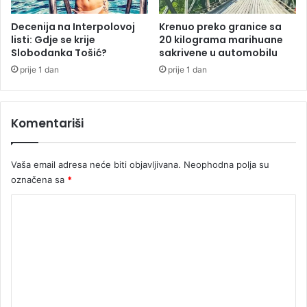
e
k
ć
:
Decenija na Interpolovoj
Krenuo preko granice sa
i
O
listi: Gdje se krije
20 kilograma marihuane
f
Slobodanka Tošić?
sakrivene u automobilu
g
e
l
prije 1 dan
prije 1 dan
s
a
t
s
i
i
Komentariši
v
o
a
s
l
e
Vaša email adresa neće biti objavljivana.
Neophodna polja su
“
F
označena sa
*
L
B
j
I
K
e
t
o
n
m
e
e
n
o
n
ć
t