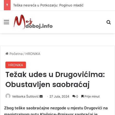
Teška nesreća u Potkozarju: Poginuo mladić
Meni
P
Početna
/
HRONIKA
HRONIKA
Težak udes u Drugovićima:
Obustavljen saobraćaj
Veliborka Šutilović
S
27 Jula, 2024
0
Prije minut
e
Zbog teške saobraćajne nezgode u mjestu Drugovići na
n
magistralnom putu Klašnice-Prnjavor saobraćaj je
d