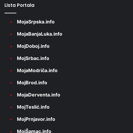
Lista Portala
MojaSrpska.info
MojaBanjaLuka.info
MojDoboj.info
MojSrbac.info
MojaModriča.info
MojBrod.info
MojaDerventa.info
MojTeslić.info
MojPrnjavor.info
MojŠamac.info