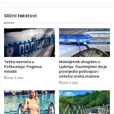
u
d
B
a
Slični tekstovi
a
j
n
e
j
T
a
r
l
a
u
m
c
p
i
a
z
p
Teška nesreća u
Maloljetnik uhapšen u
a
o
Potkozarju: Poginuo
Ljubinju: Osumnjičen da je
t
g
mladić
povrijedio policajca i
v
o
oštetio vrata stanice
prije 3 sata
a
d
prije 4 sata
r
i
a
o
s
m
e
e
t
t
r
a