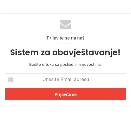
Prijavite se na naš
Sistem za obavještavanje!
Budite u toku sa posljednjim novostima.
U
n
e
s
i
t
e
E
K
m
o