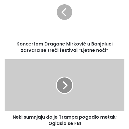
a
n
i
c
l
e
a
r
d
t
r
o
e
m
s
Koncertom Dragane Mirković u Banjaluci
D
u
zatvara se treći festival “Ljetne noći”
r
a
g
N
a
e
n
k
e
i
M
s
i
u
r
m
k
n
o
j
v
Neki sumnjaju da je Trampa pogodio metak:
a
i
Oglasio se FBI
j
ć
u