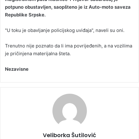
potpuno obustavljen, saopšteno je iz Auto-moto saveza
a
Republike Srpske.
n
e
"U toku je obavljanje policijskog uviđaja", naveli su oni.
m
a
i
Trenutno nije poznato da li ima povrijeđenih, a na vozilima
l
je pričinjena materijalna šteta.
Nezavisne
Veliborka Šutilović