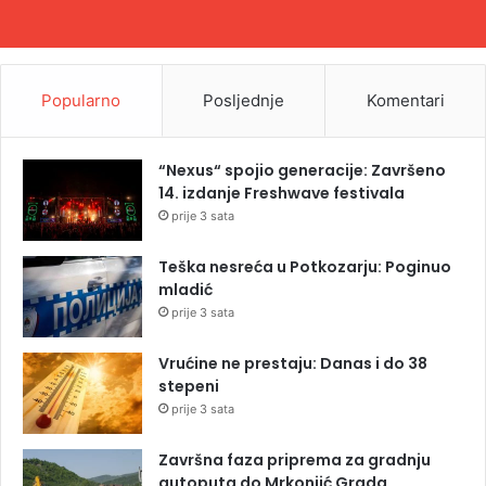
Popularno
Posljednje
Komentari
“Nexus“ spojio generacije: Završeno
14. izdanje Freshwave festivala
prije 3 sata
Teška nesreća u Potkozarju: Poginuo
mladić
prije 3 sata
Vrućine ne prestaju: Danas i do 38
stepeni
prije 3 sata
Završna faza priprema za gradnju
autoputa do Mrkonjić Grada