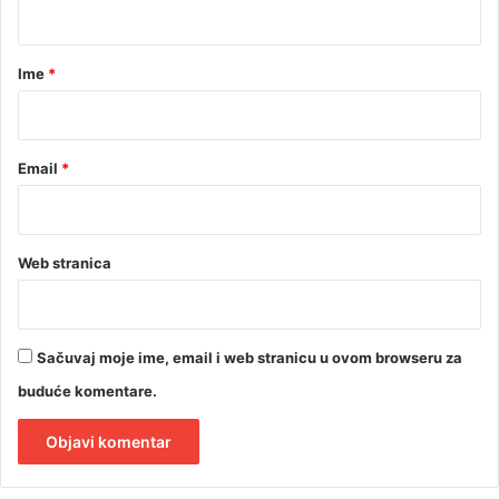
i
”
a
r
Ime
*
*
Email
*
Web stranica
Sačuvaj moje ime, email i web stranicu u ovom browseru za
buduće komentare.
A