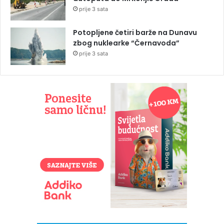
prije 3 sata
Potopljene četiri barže na Dunavu
zbog nuklearke “Černavoda”
prije 3 sata