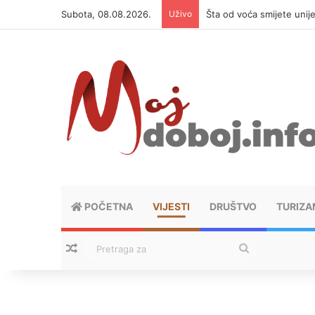
Subota, 08.08.2026.
Uživo
Šta od voća smijete unij
POČETNA
VIJESTI
DRUŠTVO
TURIZA
Nasumični tekstovi
Pretraga
za