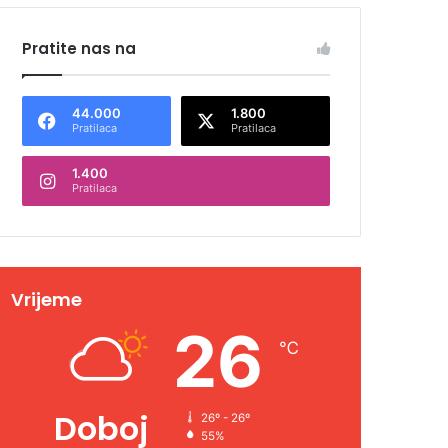
Pratite nas na
44.000
1.800
Pratilaca
Pratilaca
1.400
Pratilaca
Vrijeme
26
℃
Doboj
26º - 26º
55%