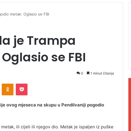
odio metak: Oglasio se FBI
da je Trampa
Oglasio se FBI
0
1 minut čitanja
ontakte
Odnoklassniki
Pocket
nije ovog mjeseca na skupu u Pendilvaniji pogodio
ak, ili cijeli ili njegov dio. Metak je ispaljen iz puške