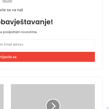
vite se na naš
obavještavanje!
sa posljednjim novostima.
M
a
l
o
l