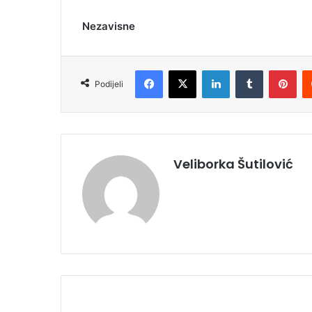
Nezavisne
Facebook
X
LinkedIn
Tumblr
Pinterest
Podijeli
Veliborka Šutilović