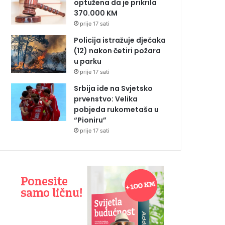
optužena da je prikrila
370.000 KM
prije 17 sati
Policija istražuje dječaka
(12) nakon četiri požara
u parku
prije 17 sati
Srbija ide na Svjetsko
prvenstvo: Velika
pobjeda rukometaša u
“Pioniru”
prije 17 sati