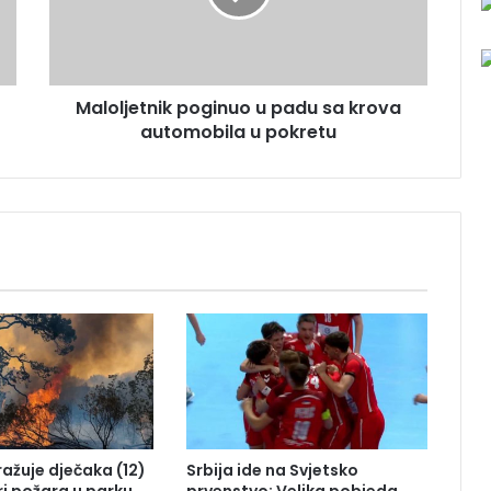
j
e
t
n
Maloljetnik poginuo u padu sa krova
i
automobila u pokretu
k
p
o
g
i
n
u
o
u
p
a
d
u
s
a
tražuje dječaka (12)
Srbija ide na Svjetsko
k