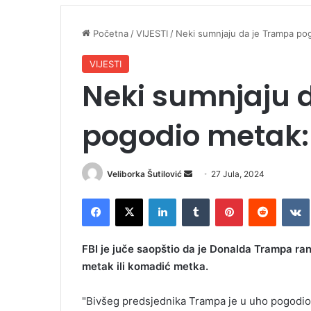
Početna
/
VIJESTI
/
Neki sumnjaju da je Trampa pog
VIJESTI
Neki sumnjaju 
pogodio metak: 
Veliborka Šutilović
S
27 Jula, 2024
e
Facebook
X
LinkedIn
Tumblr
Pinterest
Reddit
VK
n
d
a
FBI je juče saopštio da je Donalda Trampa ra
n
metak ili komadić metka.
e
m
"Bivšeg predsjednika Trampa je u uho pogodio met
a