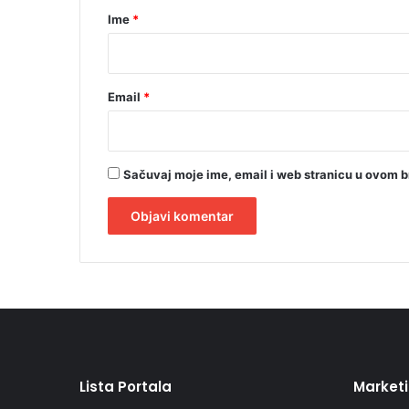
r
Ime
*
*
Email
*
Sačuvaj moje ime, email i web stranicu u ovom 
A
l
t
e
r
Lista Portala
Market
n