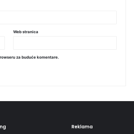
Web stranica
browseru za buduće komentare.
ing
Reklama