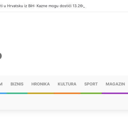
eti u Hrvatsku iz BiH: Kazne mogu dostići 13.260 evra
M
BIZNIS
HRONIKA
KULTURA
SPORT
MAGAZIN