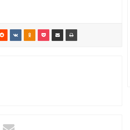
Reddit
VKontakte
Odnoklassniki
Pocket
Podijeli putem Emaila
Odštampaj