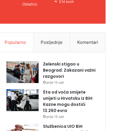
3.14 km/h
Oblačno
Popularno
Posljednje
Komentari
Zelenski stigao u
Beograd: Zakazani važni
razgovori
prije 13 sati
Šta od voća smijete
unijeti u Hrvatsku iz BiH:
Kazne mogu dostići
13.260 evra
prije 13 sati
Službenica UIO BiH