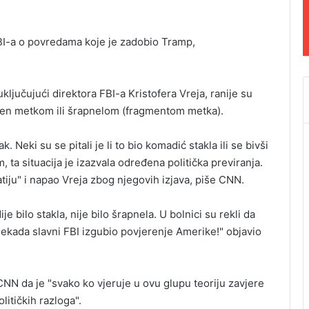
BI-a o povredama koje je zadobio Tramp,
ljučujući direktora FBI-a Kristofera Vreja, ranije su
ođen metkom ili šrapnelom (fragmentom metka).
Neki su se pitali je li to bio komadić stakla ili se bivši
 ta situacija je izazvala određena politička previranja.
iju" i napao Vreja zbog njegovih izjava, piše CNN.
e bilo stakla, nije bilo šrapnela. U bolnici su rekli da
 nekada slavni FBI izgubio povjerenje Amerike!" objavio
NN da je "svako ko vjeruje u ovu glupu teoriju zavjere
litičkih razloga".