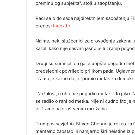
preminulog subjekta", stoji u saopštenju.
i
l
Radi se o do sada najdirektnijem saopštenju F
prenosi
Index.hr
.
Naime, neki službenici za provođenje zakona, uk
kazali kako nije sasvim jasno je li Tramp pog
Drugi su sumnjali da ga je uopšte pogodio metak. 
predsjednik povrijedio prilikom pada. Uglavnom,
Tramp je kazao da je "primio metak za demokrat
"Nažalost, u uho me pogodio metak. I to jako. Nij
se radilo o rani od metka. Nije ni čudno što je
je Tramp na društvenim mrežama.
Trumpov savjetnik Stiven Cheung je rekao za C
mentalno zaostao ili namjerno širi neistine iz po