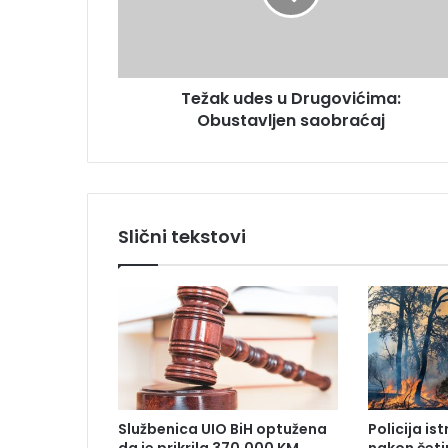
u
r
d
e
e
s
s
u
Težak udes u Drugovićima:
u
Obustavljen saobraćaj
D
r
u
g
o
v
Slični tekstovi
i
ć
i
m
a
:
O
b
u
Službenica UIO BiH optužena
Policija is
s