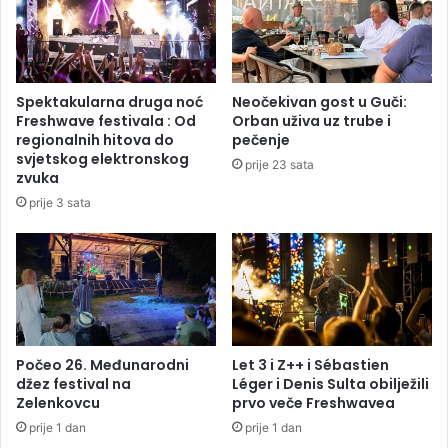
i
o
v
g
O
t
l
o
i
p
Spektakularna druga noć
Neočekivan gost u Guči:
m
l
Freshwave festivala : Od
Orban uživa uz trube i
p
i
regionalnih hitova do
pečenje
i
h
svjetskog elektronskog
prije 23 sata
j
p
zvuka
a
e
prije 3 sata
k
r
o
i
s
o
a
d
a
v
a
n
Počeo 26. Međunarodni
Let 3 i Z++ i Sébastien
džez festival na
Léger i Denis Sulta obilježili
s
Zelenkovcu
prvo veče Freshwavea
e
z
prije 1 dan
prije 1 dan
o