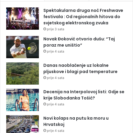
Spektakularna druga noć Freshwave
festivala : Od regionalnih hitova do
svjetskog elektronskog zvuka
prije 3 sata
Novak Đoković otvorio dušu: “Taj
poraz me uništio”
prije 4 sata
Danas naoblačenje uz lokalne
pljuskove i blagi pad temperature
prije 4 sata
Decenija na Interpolovoj listi: Gdje se
krije Slobodanka Tošić?
prije 4 sata
Novi kolaps na putu ka moru u
Hrvatskoj
prije 4 sata