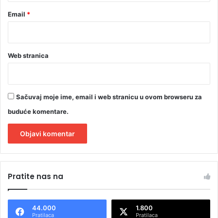
Email
*
Web stranica
Sačuvaj moje ime, email i web stranicu u ovom browseru za
buduće komentare.
A
l
Pratite nas na
t
e
44.000
1.800
r
Pratilaca
Pratilaca