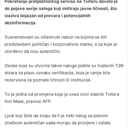
Pokretanje pretplatničkog servisa na Tviteru dovelo je
a
do pojave serije naloga koji imitiraju javne ličnosti, što
n
izaziva bojazan od prevara i potencijalnih
e
dezinformacija.
m
a
Susnendovani su višestruki nalozi na kojima se bili
i
predstavljeni političari i korporativne marke, a za koje je
l
utvrđeno da nisu autentični.
Osobe koje su otvorile takve naloge platile su traženih 7,99
dolara za plavu oznaku verifikacije, koja je ranije bila
rezervisna za poznate ličnosti ili institucije.
To je jedna od promjena koje je uveo novi vlasnik Tvitera
Ilon Mask, prenosi AFP.
Ljudi koji žele da znaju da li je neki nalog sa plavom
značkom autentičan sada moraju da provjere i ostale