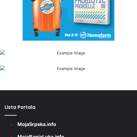
Lista Portala
MojaSrpska.info
MojaBanjaLuka.info