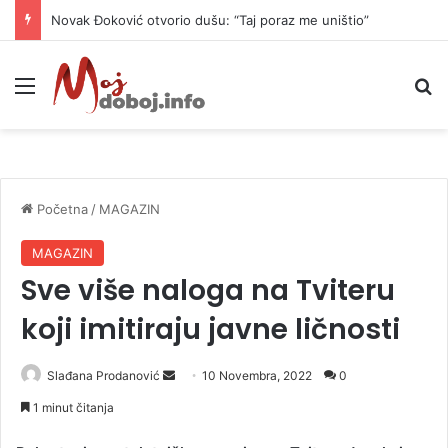
Novak Đoković otvorio dušu: “Taj poraz me uništio”
Meni
P
Početna
/
MAGAZIN
MAGAZIN
Sve više naloga na Tviteru
koji imitiraju javne ličnosti
Slađana Prodanović
S
10 Novembra, 2022
0
e
1 minut čitanja
n
d