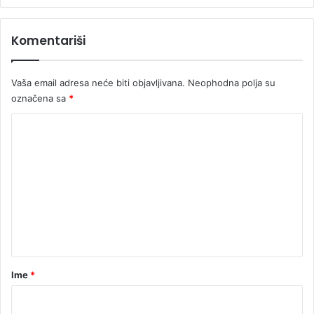
n
e
Komentariši
u
E
v
Vaša email adresa neće biti objavljivana.
Neophodna polja su
r
označena sa
*
o
p
K
i
o
m
e
n
t
a
r
Ime
*
*