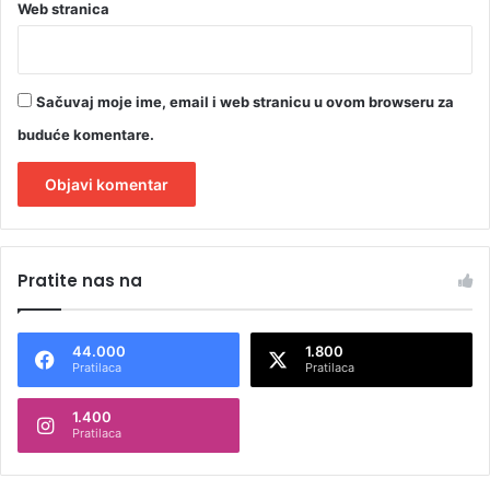
Web stranica
Sačuvaj moje ime, email i web stranicu u ovom browseru za
buduće komentare.
A
l
Pratite nas na
t
e
44.000
1.800
r
Pratilaca
Pratilaca
n
1.400
a
Pratilaca
t
i