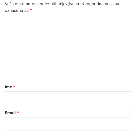
Vaša email adresa neće biti objavljivana.
Neophodna polja su
n
označena sa
*
o
s
K
t
i
o
m
e
n
t
a
r
Ime
*
*
Email
*