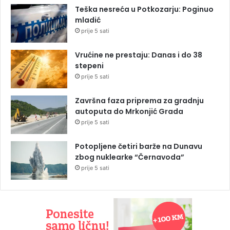
Teška nesreća u Potkozarju: Poginuo
mladić
prije 5 sati
Vrućine ne prestaju: Danas i do 38
stepeni
prije 5 sati
Završna faza priprema za gradnju
autoputa do Mrkonjić Grada
prije 5 sati
Potopljene četiri barže na Dunavu
zbog nuklearke “Černavoda”
prije 5 sati