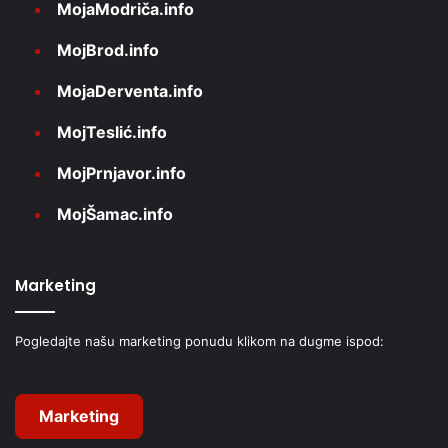
MojaModriča.info
MojBrod.info
MojaDerventa.info
MojTeslić.info
MojPrnjavor.info
MojŠamac.info
Marketing
Pogledajte našu marketing ponudu klikom na dugme ispod:
Marketing