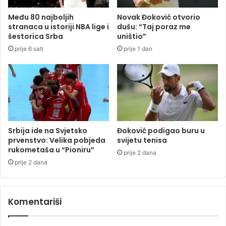
u
k
Među 80 najboljih
Novak Đoković otvorio
o
stranaca u istoriji NBA lige i
dušu: “Taj poraz me
j
šestorica Srba
uništio”
i
prije 6 sati
prije 1 dan
i
m
i
t
i
r
a
j
Srbija ide na Svjetsko
Đoković podigao buru u
u
prvenstvo: Velika pobjeda
svijetu tenisa
j
rukometaša u “Pioniru”
prije 2 dana
a
prije 2 dana
v
n
e
Komentariši
l
i
č