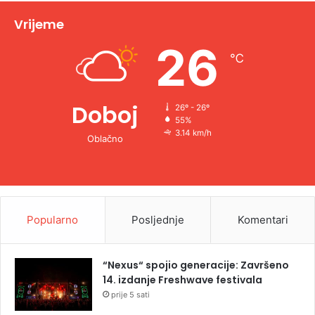
v
Vrijeme
e
26
℃
:
Doboj
26º - 26º
55%
3.14 km/h
Oblačno
Popularno
Posljednje
Komentari
“Nexus“ spojio generacije: Završeno
14. izdanje Freshwave festivala
prije 5 sati