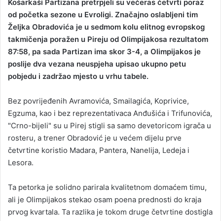
Košarkaši Partizana pretrpjeli su večeras četvrti poraz
a
od početka sezone u Evroligi. Značajno oslabljeni tim
n
Željka Obradovića je u sedmom kolu elitnog evropskog
e
takmičenja poražen u Pireju od Olimpijakosa rezultatom
m
87:58, pa sada Partizan ima skor 3-4, a Olimpijakos je
a
poslije dva vezana neuspjeha upisao ukupno petu
i
pobjedu i zadržao mjesto u vrhu tabele.
l
Bez povrijeđenih Avramovića, Smailagića, Koprivice,
Egzuma, kao i bez reprezentativaca Anđušića i Trifunovića,
"Crno-bijeli" su u Pirej stigli sa samo devetoricom igrača u
rosteru, a trener Obradović je u većem dijelu prve
četvrtine koristio Madara, Pantera, Nanelija, Ledeja i
Lesora.
Ta petorka je solidno parirala kvalitetnom domaćem timu,
ali je Olimpijakos stekao osam poena prednosti do kraja
prvog kvartala. Ta razlika je tokom druge četvrtine dostigla