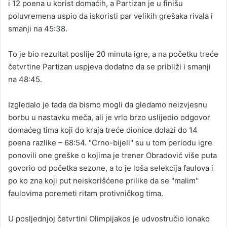
i 12 poena u korist domaćih, a Partizan je u finišu
poluvremena uspio da iskoristi par velikih grešaka rivala i
smanji na 45:38.
To je bio rezultat poslije 20 minuta igre, a na početku treće
četvrtine Partizan uspjeva dodatno da se približi i smanji
na 48:45.
Izgledalo je tada da bismo mogli da gledamo neizvjesnu
borbu u nastavku meča, ali je vrlo brzo uslijedio odgovor
domaćeg tima koji do kraja treće dionice dolazi do 14
poena razlike – 68:54. "Crno-bijeli" su u tom periodu igre
ponovili one greške o kojima je trener Obradović više puta
govorio od početka sezone, a to je loša selekcija faulova i
po ko zna koji put neiskorišćene prilike da se ''malim''
faulovima poremeti ritam protivničkog tima.
U posljednjoj četvrtini Olimpijakos je udvostručio ionako