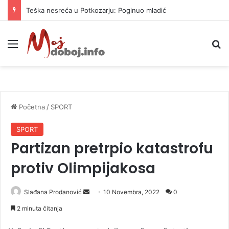
Teška nesreća u Potkozarju: Poginuo mladić
Meni
P
Početna
/
SPORT
SPORT
Partizan pretrpio katastrofu
protiv Olimpijakosa
Slađana Prodanović
S
10 Novembra, 2022
0
e
2 minuta čitanja
n
d