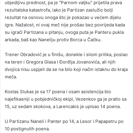
ubjedljivu prednost, pa je "Parnom valjku" prijetila prava
rezultatska katastrofa, iako je Partizan zaslužio bolji
rezultat na osnovu onoga što je pokazao u većem dijelu
igre. Nažalost, ni ovaj meč nije prošao bez povrijeda kada
su igrači Partizana u pitanju, ovoga puta je Panteru pukla
arkada, baš kao Naneliju protiv Borca u Čačku.
Trener Obradović je u finišu, donekle i silom prilika, poslao
na teren i Gregora Glasa i Đorđija Jovanovića, ali njih
dvojica nisu uspjeli da se na bilo koji način istaknu do kraja
meča.
Kostas Slukas je sa 17 poena i osam asistencija bio
najefikasniji u pobjedničkoj ekipi, Vezenkov ga je pratio sa
15, uz sedam skokova, a Larencakis je upisao 14 poena.
U Partizanu Naneli i Panter po 14, a Lesor i Papapetru po
10 postignutih poena.