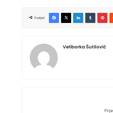
Facebook
X
LinkedIn
Tumblr
Pinterest
Podijeli
Veliborka Šutilović
Prija