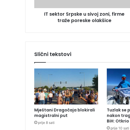
r
s
S
u
IT sektor Srpske u sivoj zoni, firme
r
traže poreske olakšice
p
s
k
e
u
s
Slični tekstovi
i
v
o
j
z
o
n
i
,
Mještani Dragočaja blokirali
Tuzlak se 
f
magistralni put
nakon trag
i
BiH: Otkri
prije 8 sati
r
prije 10 sati
m