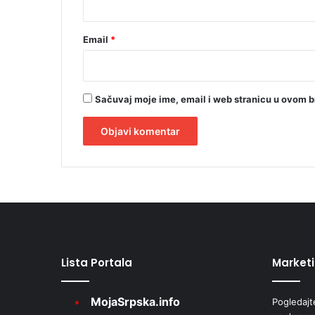
Email
*
Sačuvaj moje ime, email i web stranicu u ovom 
A
l
t
e
r
Lista Portala
Market
n
a
MojaSrpska.info
Pogledajt
t