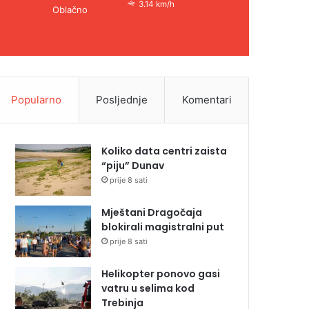
3.14 km/h
Oblačno
Popularno
Posljednje
Komentari
Koliko data centri zaista
“piju” Dunav
prije 8 sati
Mještani Dragočaja
blokirali magistralni put
prije 8 sati
Helikopter ponovo gasi
vatru u selima kod
Trebinja