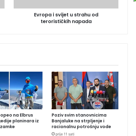
s
v
Evropa i svijet u strahu od
i
terorističkih napada
j
e
t
u
s
t
r
a
h
u
o
d
t
e
r
popeo na Elbrus
Poziv svim stanovnicima
o
edije planinara iz
Banjaluke na strpljenje i
r
o zamke
racionalnu potrošnju vode
i
prije 11 sati
s