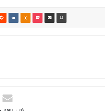
Reddit
VKontakte
Odnoklassniki
Pocket
Podijeli putem Emaila
Odštampaj
vite se na naš