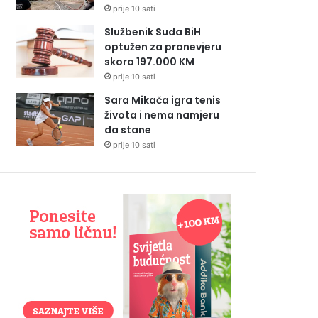
prije 10 sati
Službenik Suda BiH
optužen za pronevjeru
skoro 197.000 KM
prije 10 sati
Sara Mikača igra tenis
života i nema namjeru
da stane
prije 10 sati