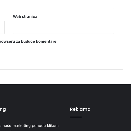
Web stranica
browseru za buduće komentare.
ing
Reklama
e našu marketing ponudu klikom