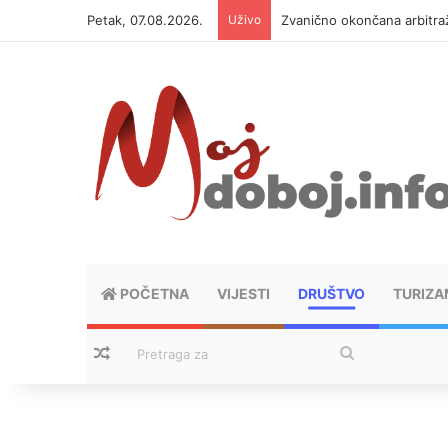
Petak, 07.08.2026.
Uživo
Zvanično okončana arbitraž
POČETNA
VIJESTI
DRUŠTVO
TURIZA
Nasumični tekstovi
Pretraga
za