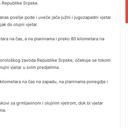
ju Republike Srpske.
as poslije pode i uveče jača južni i jugozapadni vjetar
ak do olujni vjetar.
tara na čas, a na planinama i preko 80 kilometara na
orološkog zavoda Republike Srpske, očekuje se tokom
olujni vjetar u svim predjelima.
 kilometara na čas na zapadu, na planinama ponegdje i
kovi sa grmljavinom i olujnim vjetrom, dok bi vjetar
ma.