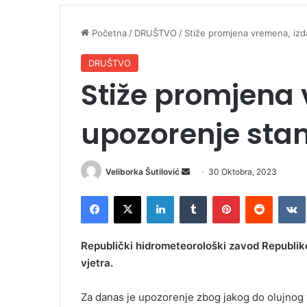
Početna
/
DRUŠTVO
/
Stiže promjena vremena, izd
DRUŠTVO
Stiže promjena 
upozorenje sta
Veliborka Šutilović
S
30 Oktobra, 2023
e
Facebook
X
LinkedIn
Tumblr
Pinterest
Reddit
VK
n
d
a
Republički hidrometeorološki zavod Republik
n
vjetra.
e
m
Za danas je upozorenje zbog jakog do olujnog 
a