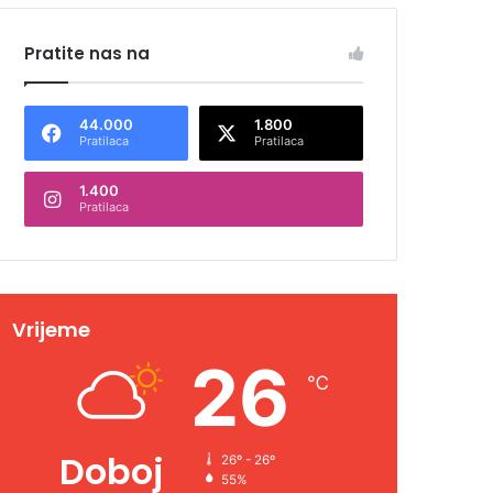
Pratite nas na
44.000
1.800
Pratilaca
Pratilaca
1.400
Pratilaca
Vrijeme
26
℃
Doboj
26º - 26º
55%