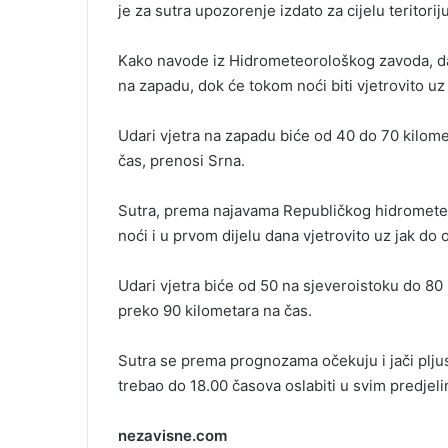
je za sutra upozorenje izdato za cijelu teritori
i
l
Kako navode iz Hidrometeorološkog zavoda, dan
na zapadu, dok će tokom noći biti vjetrovito uz j
Udari vjetra na zapadu biće od 40 do 70 kilome
čas, prenosi Srna.
Sutra, prema najavama Republičkog hidromete
noći i u prvom dijelu dana vjetrovito uz jak do 
Udari vjetra biće od 50 na sjeveroistoku do 80
preko 90 kilometara na čas.
Sutra se prema prognozama očekuju i jači pljus
trebao do 18.00 časova oslabiti u svim predjeli
nezavisne.com