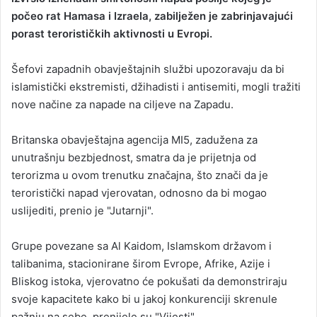
počeo rat Hamasa i Izraela, zabilježen je zabrinjavajući
a
porast terorističkih aktivnosti u Evropi.
n
e
Šefovi zapadnih obavještajnih službi upozoravaju da bi
m
a
islamistički ekstremisti, džihadisti i antisemiti, mogli tražiti
i
nove načine za napade na ciljeve na Zapadu.
l
Britanska obavještajna agencija MI5, zadužena za
unutrašnju bezbjednost, smatra da je prijetnja od
terorizma u ovom trenutku značajna, što znači da je
teroristički napad vjerovatan, odnosno da bi mogao
uslijediti, prenio je "Jutarnji".
Grupe povezane sa Al Kaidom, Islamskom državom i
talibanima, stacionirane širom Evrope, Afrike, Azije i
Bliskog istoka, vjerovatno će pokušati da demonstriraju
svoje kapacitete kako bi u jakoj konkurenciji skrenule
pažnju na sebe, prenijele su "Vijesti".