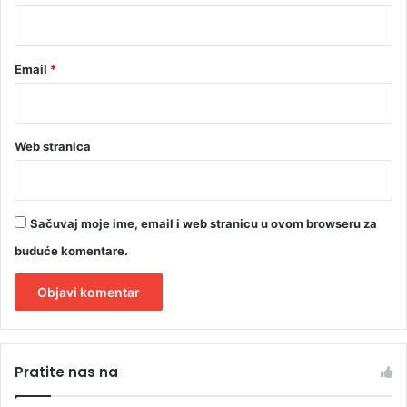
*
Email
*
Web stranica
Sačuvaj moje ime, email i web stranicu u ovom browseru za
buduće komentare.
A
l
Pratite nas na
t
e