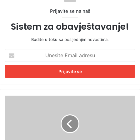
Prijavite se na naš
Sistem za obavještavanje!
Budite u toku sa posljednjim novostima.
U
n
e
s
i
t
e
E
S
m
t
a
i
i
ž
l
e
a
p
d
r