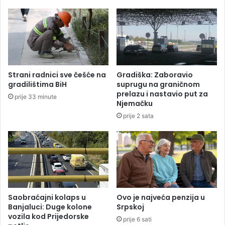
p
K
o
a
z
k
o
n
r
j
e
a
n
,
Strani radnici sve češće na
Gradiška: Zaboravio
j
v
gradilištima BiH
suprugu na graničnom
e
i
prelazu i nastavio put za
prije 33 minute
s
š
Njemačku
t
š
prije 2 sata
a
e
n
o
o
s
v
o
n
b
i
a
š
p
t
o
Saobraćajni kolaps u
Ovo je najveća penzija u
v
v
Banjaluci: Duge kolone
Srpskoj
u
vozila kod Prijedorske
r
prije 6 sati