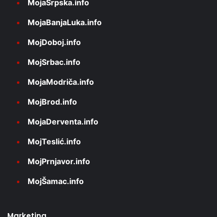
MojaSrpska.info
MojaBanjaLuka.info
MojDoboj.info
MojSrbac.info
MojaModriča.info
MojBrod.info
MojaDerventa.info
MojTeslić.info
MojPrnjavor.info
MojŠamac.info
Marketing