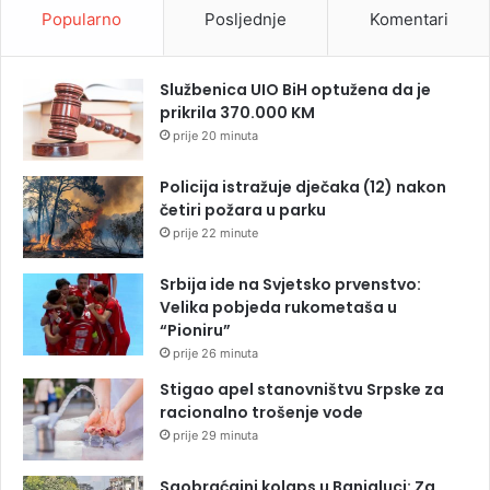
Popularno
Posljednje
Komentari
Službenica UIO BiH optužena da je
prikrila 370.000 KM
prije 20 minuta
Policija istražuje dječaka (12) nakon
četiri požara u parku
prije 22 minute
Srbija ide na Svjetsko prvenstvo:
Velika pobjeda rukometaša u
“Pioniru”
prije 26 minuta
Stigao apel stanovništvu Srpske za
racionalno trošenje vode
prije 29 minuta
Saobraćajni kolaps u Banjaluci: Za