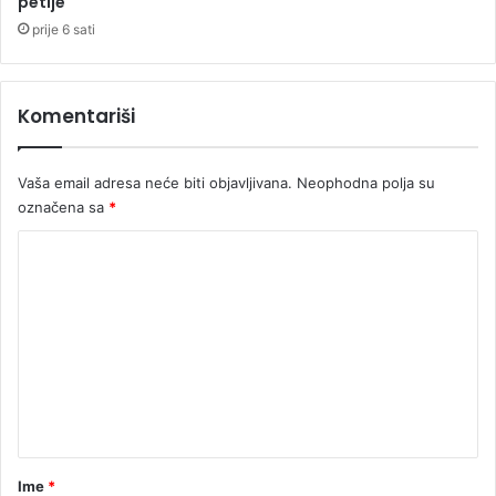
petlje
S
i
r
j
prije 6 sati
p
e
s
đ
k
e
Komentariši
e
n
o
Vaša email adresa neće biti objavljivana.
Neophodna polja su
označena sa
*
K
o
m
e
n
t
a
r
Ime
*