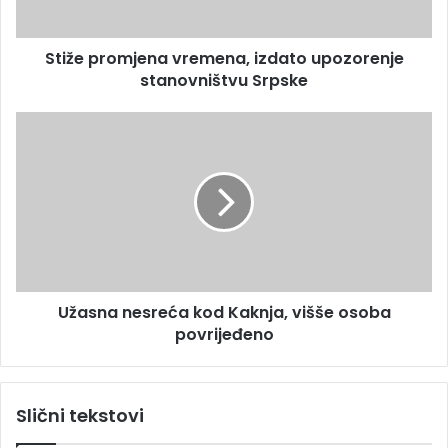
r
o
e
m
s
Stiže promjena vremena, izdato upozorenje
j
u
stanovništvu Srpske
e
n
a
U
v
ž
r
a
e
s
m
n
e
a
n
n
a
e
,
s
i
Užasna nesreća kod Kaknja, višše osoba
r
z
povrijeđeno
e
d
ć
a
a
t
k
Slični tekstovi
o
o
u
d