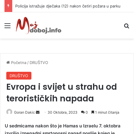
Policija istražuje dječaka (12) nakon četiri požara u parku
Meni
P
Početna
/
DRUŠTVO
DRUŠTVO
Evropa i svijet u strahu od
terorističkih napada
Goran Dakic
S
30 Oktobra, 2023
0
1 minut čitanja
e
U sedmicama nakon što je Hamas u Izraelu 7. oktobra
n
izvršio iznenadni smrtonosni napad poslije kojeg je
d