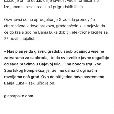
kazao je on, te dodao da je javnost već informisana o
izmjenama trasa gradskih i prigradskih linija.
Osvrnuvši se na opredjeljenje Grada da promoviše
alternativne vidove prevoza, gradonačelnik je najavio da
će do kraja godine Banja Luka dobiti i električne bicikle sa
27 novih stajališta.
–
Naš plan je da glavnu gradsku saobraćajnicu više ne
zatvaramo za saobraćaj, te da sve velike javne događaje
od sada pravimo u Gajevoj ulici ili na novom trgu kod
Sportskog kompleksa, jer želimo da na drugi način
razvijamo naš grad. Ovo će biti jedna nova savremena
Banja Luka
– zaključio je on.
glassrpske.com