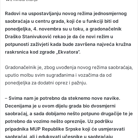
n
d
Radovi na uspostavljanju novog režima jednosmjernog
a
saobraćaja u centru grada, koji će u funkciji biti od
n
ponedjeljka, 4. novembra su u toku, a gradonačelnik
e
Draško Stanivuković rekao je da će novi režim u
m
potpunosti zaživjeti kada bude završena najveća kružna
a
raskrsnica kod zgrade „Ekvatora“.
i
l
Gradonačelnik je, zbog uvođenja novog režima saobraćaja,
uputio molbu svim sugrađanima i vozačima da od
ponedjeljka za dodatni oprez i pažnju.
–
Svima nam je potrebno da steknemo nove navike.
Decenijama je u ovom dijelu grada bio dvosmjerni
saobraćaj, a sada dobijamo nešto potpuno drugačije te je
potrebno da vozimo nešto opreznije. Uz podršku
pripadnika MUP Republike Srpske koji će usmjeravati
saobraćaj, ali i edukovati učesnike u saobraćaju