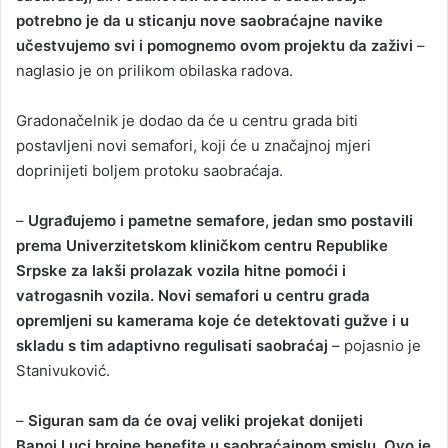
potrebno je da u sticanju nove saobraćajne navike
učestvujemo svi i pomognemo ovom projektu da zaživi
–
naglasio je on prilikom obilaska radova.
Gradonačelnik je dodao da će u centru grada biti
postavljeni novi semafori, koji će u značajnoj mjeri
doprinijeti boljem protoku saobraćaja.
–
Ugrađujemo i pametne semafore, jedan smo postavili
prema Univerzitetskom kliničkom centru Republike
Srpske za lakši prolazak vozila hitne pomoći i
vatrogasnih vozila. Novi semafori u centru grada
opremljeni su kamerama koje će detektovati gužve i u
skladu s tim adaptivno regulisati saobraćaj
– pojasnio je
Stanivuković.
–
Siguran sam da će ovaj veliki projekat donijeti
Banoj Luci brojne benefite u saobraćajnom smislu. Ovo je