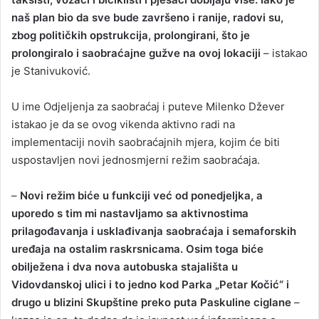
naš plan bio da sve bude završeno i ranije, radovi su,
zbog političkih opstrukcija, prolongirani, što je
prolongiralo i saobraćajne gužve na ovoj lokaciji
– istakao
je Stanivuković.
U ime Odjeljenja za saobraćaj i puteve Milenko Džever
istakao je da se ovog vikenda aktivno radi na
implementaciji novih saobraćajnih mjera, kojim će biti
uspostavljen novi jednosmjerni režim saobraćaja.
–
Novi režim biće u funkciji već od ponedjeljka, a
uporedo s tim mi nastavljamo sa aktivnostima
prilagođavanja i usklađivanja saobraćaja i semaforskih
uređaja na ostalim raskrsnicama. Osim toga biće
obilježena i dva nova autobuska stajališta u
Vidovdanskoj ulici i to jedno kod Parka „Petar Kočić“ i
drugo u blizini Skupštine preko puta Paskuline ciglane
–