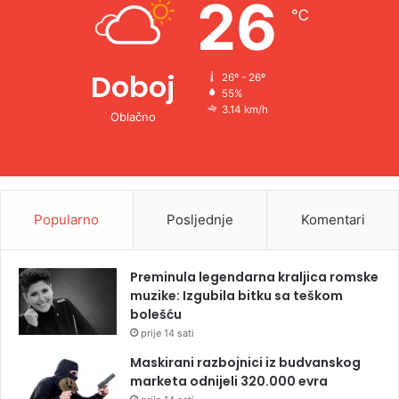
26
℃
:
Doboj
26º - 26º
55%
3.14 km/h
Oblačno
Popularno
Posljednje
Komentari
Preminula legendarna kraljica romske
muzike: Izgubila bitku sa teškom
bolešću
prije 14 sati
Maskirani razbojnici iz budvanskog
marketa odnijeli 320.000 evra