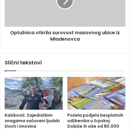
a
ž
z
n
o
i
r
c
n
a
o
Optužnica otkrila surovost masovnog ubice iz
o
g
Mladenovca
t
z
k
e
r
m
i
Slični tekstovi
l
l
j
a
o
s
t
u
r
r
e
o
s
v
a
o
u
s
Kašiković: Zajedničkim
Počela podjela besplatnih
N
t
snagama sačuvani ljudski
udžbenika u Srpskoj:
e
m
životi i imovina
Dobiće ih više od 80.000
p
a