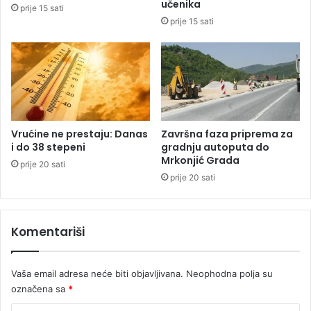
učenika
prije 15 sati
a
s
prije 15 sati
l
o
u
v
n
o
g
u
b
i
Vrućine ne prestaju: Danas
Završna faza priprema za
c
i do 38 stepeni
gradnju autoputa do
Mrkonjić Grada
e
prije 20 sati
i
prije 20 sati
z
M
l
Komentariši
a
d
e
Vaša email adresa neće biti objavljivana.
Neophodna polja su
n
označena sa
*
o
v