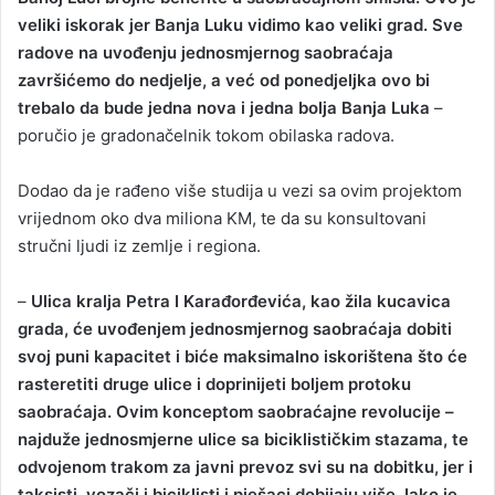
veliki iskorak jer Banja Luku vidimo kao veliki grad. Sve
radove na uvođenju jednosmjernog saobraćaja
završićemo do nedjelje, a već od ponedjeljka ovo bi
trebalo da bude jedna nova i jedna bolja Banja Luka
–
poručio je gradonačelnik tokom obilaska radova.
Dodao da je rađeno više studija u vezi sa ovim projektom
vrijednom oko dva miliona KM, te da su konsultovani
stručni ljudi iz zemlje i regiona.
–
Ulica kralja Petra I Karađorđevića, kao žila kucavica
grada, će uvođenjem jednosmjernog saobraćaja dobiti
svoj puni kapacitet i biće maksimalno iskorištena što će
rasteretiti druge ulice i doprinijeti boljem protoku
saobraćaja. Ovim konceptom saobraćajne revolucije –
najduže jednosmjerne ulice sa biciklističkim stazama, te
odvojenom trakom za javni prevoz svi su na dobitku, jer i
taksisti, vozači i biciklisti i pješaci dobijaju više. Iako je