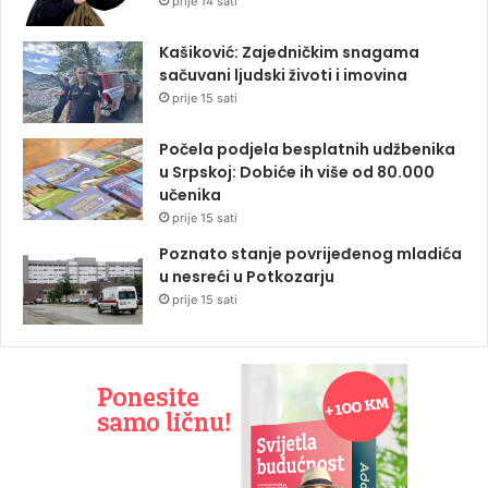
prije 14 sati
Kašiković: Zajedničkim snagama
sačuvani ljudski životi i imovina
prije 15 sati
Počela podjela besplatnih udžbenika
u Srpskoj: Dobiće ih više od 80.000
učenika
prije 15 sati
Poznato stanje povrijeđenog mladića
u nesreći u Potkozarju
prije 15 sati