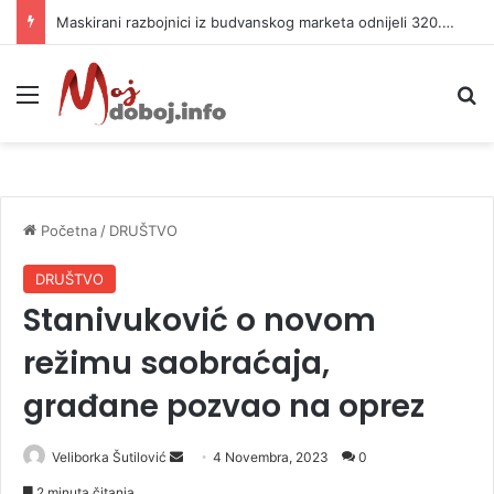
Maskirani razbojnici iz budvanskog marketa odnijeli 320.000 evra
Meni
P
Početna
/
DRUŠTVO
DRUŠTVO
Stanivuković o novom
režimu saobraćaja,
građane pozvao na oprez
Veliborka Šutilović
S
4 Novembra, 2023
0
e
2 minuta čitanja