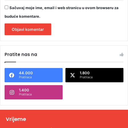
Sačuvaj moje ime, email i web stranicu u ovom browseru za
buduće komentare.
A
l
Pratite nas na
t
e
44.000
1.800
r
Pratilaca
Pratilaca
n
1.400
a
Pratilaca
t
i
v
Vrijeme
e