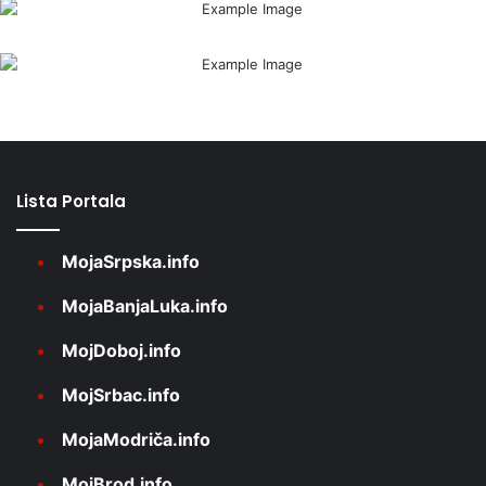
Lista Portala
MojaSrpska.info
MojaBanjaLuka.info
MojDoboj.info
MojSrbac.info
MojaModriča.info
MojBrod.info