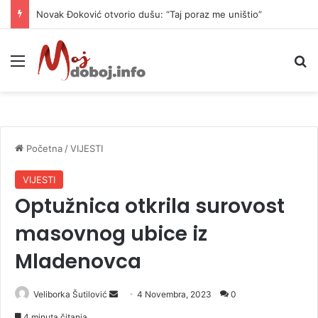
Novak Đoković otvorio dušu: “Taj poraz me uništio”
Meni
P
Početna
/
VIJESTI
VIJESTI
Optužnica otkrila surovost
masovnog ubice iz
Mladenovca
Veliborka Šutilović
S
4 Novembra, 2023
0
e
4 minuta čitanja