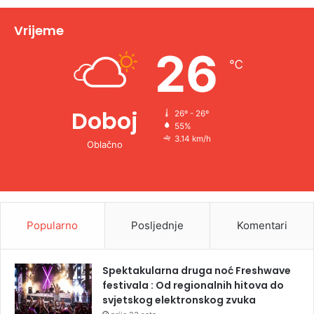
i
v
Vrijeme
e
26
℃
:
Doboj
26º - 26º
55%
3.14 km/h
Oblačno
Popularno
Posljednje
Komentari
Spektakularna druga noć Freshwave
festivala : Od regionalnih hitova do
svjetskog elektronskog zvuka