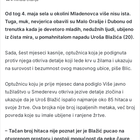
n
d
Od tog 4. maja sela u okolini Mladenovca više nisu ista.
a
Tuga, muk, nevjerica obavili su Malo Orašje i Dubonu od
n
trenutka kada je devetoro mladih, nedužnih ljudi, ubijeno
e
iz čista mira, u pomahnitalom napadu Uroša Blažića (20).
m
a
Sada, šest mjeseci kasnije, optužnica koja je podignuta
i
protiv njega otkriva detalje koji lede krv u žilama i ukazuju
l
na surovost i bezumnost ovog masovnog ubice, piše Blic.
Optužnicu koju je prije mjesec dana podiglo Više javno
tužilaštvo u Smederevu otkriva jezive detalje zločina i
ukazuje da je Uroš Blažić ispalio najmanje oko 85 hitaca u
svoje žrtve. Ova brojka nije broj ispaljenih metaka, već broj
povreda koje su imale ubijene i ranjene žrtve.
– Tačan broj hitaca nije poznat jer je Blažić pucao na
otvorenom prostoru i postoji mogućnost da neke čaure