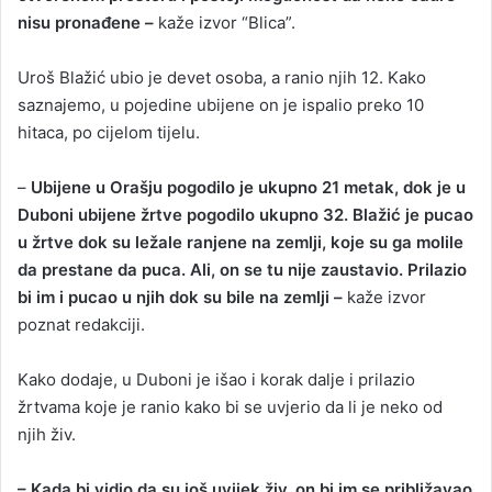
nisu pronađene –
kaže izvor “Blica”.
Uroš Blažić ubio je devet osoba, a ranio njih 12. Kako
saznajemo, u pojedine ubijene on je ispalio preko 10
hitaca, po cijelom tijelu.
–
Ubijene u Orašju pogodilo je ukupno 21 metak, dok je u
Duboni ubijene žrtve pogodilo ukupno 32. Blažić je pucao
u žrtve dok su ležale ranjene na zemlji, koje su ga molile
da prestane da puca. Ali, on se tu nije zaustavio. Prilazio
bi im i pucao u njih dok su bile na zemlji –
kaže izvor
poznat redakciji.
Kako dodaje, u Duboni je išao i korak dalje i prilazio
žrtvama koje je ranio kako bi se uvjerio da li je neko od
njih živ.
– Kada bi vidio da su još uvijek živ, on bi im se približavao