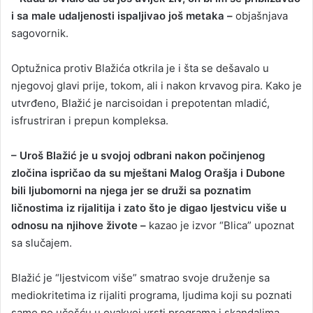
i sa male udaljenosti ispaljivao još metaka –
objašnjava
sagovornik.
Optužnica protiv Blažića otkrila je i šta se dešavalo u
njegovoj glavi prije, tokom, ali i nakon krvavog pira. Kako je
utvrđeno, Blažić je narcisoidan i prepotentan mladić,
isfrustriran i prepun kompleksa.
– Uroš Blažić je u svojoj odbrani nakon počinjenog
zločina ispričao da su mještani Malog Orašja i Dubone
bili ljubomorni na njega jer se druži sa poznatim
ličnostima iz rijalitija i zato što je digao ljestvicu više u
odnosu na njihove živote –
kazao je izvor “Blica” upoznat
sa slučajem.
Blažić je “ljestvicom više” smatrao svoje druženje sa
mediokritetima iz rijaliti programa, ljudima koji su poznati
samo po učešću u ovakvoj vrsti programa i skandalima