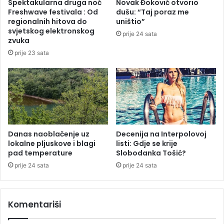
Spektakularna druga noć
Novak Đoković otvorio
g
z
Freshwave festivala : Od
dušu: “Taj poraz me
r
a
regionalnih hitova do
uništio”
a
s
svjetskog elektronskog
prije 24 sata
đ
t
zvuka
a
a
prije 23 sata
n
v
e
e
p
,
o
u
z
n
v
i
a
f
o
o
Danas naoblačenje uz
Decenija na Interpolovoj
n
lokalne pljuskove i blagi
listi: Gdje se krije
r
pad temperature
Slobodanka Tošić?
a
m
o
e
prije 24 sata
prije 24 sata
p
i
r
p
e
o
Komentariši
z
v
i