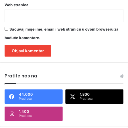
Web stranica
Sačuvaj moje ime, email i web stranicu u ovom browseru za
buduće komentare.
A
l
Pratite nas na
t
e
44.000
1.800
r
Pratilaca
Pratilaca
n
1.400
a
Pratilaca
t