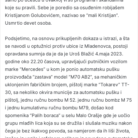
koje su pravili. Sebe je poredio sa osuđenim robijašem
Kristijanom Golubovićem, nazivao se “mali Kristijan”.
Usmrtio devet osoba.
Podsjetimo, na osnovu prikupljenih dokaza u istrazi, a šta
se navodi u optužnici protiv ubice iz Mladenovca, postoji
opravdana sumnja da je da je Uroš Blažić 4.maja 2023.
godine oko 22.20 časova, upravljajući putničkim vozilom
marke “Mercedes” u kom je ponio automatsku pušku
proizvođača “zastava” model “M70 AB2”, sa mehaničkim
uklonjenim fabričkim brojem, pištolj marke “Tokarev” TT-
30, sa nekoliko okvira municije za automatsku pušku i
pištolj, jednu ručnu bombu M 52. jednu ručnu bombz M 75
i jednu kumulativnu ručnu bombu M79, došao kod
spomenika “Palih boraca” u selu Malo Orašje gde je uočio
grupu mlađih lica koja su se družila i slušala muziku nakon
čega je bez ikakvog povoda, sa namjerom da ih liši života,