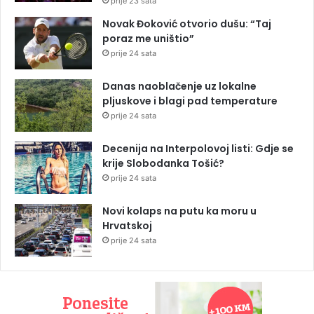
prije 23 sata
Novak Đoković otvorio dušu: “Taj
poraz me uništio”
prije 24 sata
Danas naoblačenje uz lokalne
pljuskove i blagi pad temperature
prije 24 sata
Decenija na Interpolovoj listi: Gdje se
krije Slobodanka Tošić?
prije 24 sata
Novi kolaps na putu ka moru u
Hrvatskoj
prije 24 sata