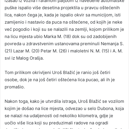
izašao iz vozila i rafalnom paljbom iz navedene automatske
puške ispalio više desetina projektila u pravcu oštećenih
lica, nakon čega je, kada je ispalio okvir sa municijom, isti
zamijenio i nastavio da puca na oštećene, od kojih je neke
već pogodio i koji su se nalazili na zemlji, kojom prilikom je
na licu mjesta ubio Marka M. (18) dok su od zadobijenih
povreda u zdravstvenim ustanovama preminuli Nemanja S.
(21) Lazar M. (20) Petar M. (26) i maloletni N. M. (15) i A. M.
svi iz Malog Orašja.
Tom prilikom okrivljeni Uroš Blažić je ranio još četiri
osobe, dok je na još četiri oštećena lica pucao, ali ih je
promašio.
Nakon toga, kako je utvrdila istraga, Uroš Blažić se vozilom
kojim je došao na lice mjesta, odvezao u selo Dubona, koja
se nalazi na udaljenosti od nekoliko kilometra, gdje je
uočio više lica koji su preduzimali radove na ogradi