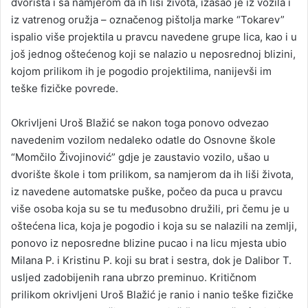
dvorišta i sa namjerom da ih liši života, izašao je iz vozila i
iz vatrenog oružja – označenog pištolja marke “Tokarev”
ispalio više projektila u pravcu navedene grupe lica, kao i u
još jednog oštećenog koji se nalazio u neposrednoj blizini,
kojom prilikom ih je pogodio projektilima, nanijevši im
teške fizičke povrede.
Okrivljeni Uroš Blažić se nakon toga ponovo odvezao
navedenim vozilom nedaleko odatle do Osnovne škole
“Momčilo Živojinović” gdje je zaustavio vozilo, ušao u
dvorište škole i tom prilikom, sa namjerom da ih liši života,
iz navedene automatske puške, počeo da puca u pravcu
više osoba koja su se tu međusobno družili, pri čemu je u
oštećena lica, koja je pogodio i koja su se nalazili na zemlji,
ponovo iz neposredne blizine pucao i na licu mjesta ubio
Milana P. i Kristinu P. koji su brat i sestra, dok je Dalibor T.
usljed zadobijenih rana ubrzo preminuo. Kritičnom
prilikom okrivljeni Uroš Blažić je ranio i nanio teške fizičke