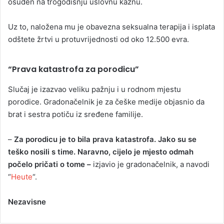
osuđen na trogodišnju uslovnu kaznu.
Uz to, naložena mu je obavezna seksualna terapija i isplata
odštete žrtvi u protuvrijednosti od oko 12.500 evra.
“Prava katastrofa za porodicu”
Slučaj je izazvao veliku pažnju i u rodnom mjestu
porodice. Gradonačelnik je za češke medije objasnio da
brat i sestra potiču iz sređene familije.
–
Za porodicu je to bila prava katastrofa. Jako su se
teško nosili s time. Naravno, cijelo je mjesto odmah
počelo pričati o tome –
izjavio je gradonačelnik, a navodi
“
Heute
“.
Nezavisne