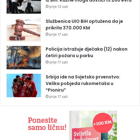
prije 13 sati
Službenica UIO BiH optužena da je
prikrila 370.000 KM
prije 17 sati
Policija istražuje dječaka (12) nakon
četiri požara u parku
prije 17 sati
Srbija ide na Svjetsko prvenstvo:
Velika pobjeda rukometaša u
“Pioniru”
prije 17 sati