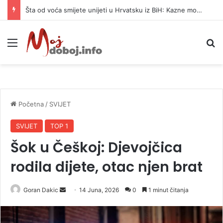
Šta od voća smijete unijeti u Hrvatsku iz BiH: Kazne mogu dostići 13.260 evra
Meni
P
Početna
/
SVIJET
SVIJET
TOP 1
Šok u Češkoj: Djevojčica
rodila dijete, otac njen brat
Goran Dakic
S
14 Juna, 2026
0
1 minut čitanja
e
n