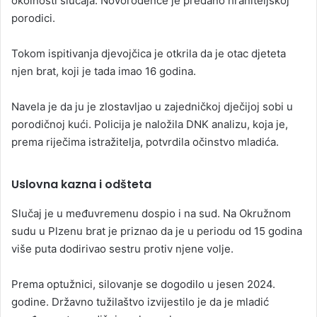
okolnosti slučaja. Novorođenče je predano hraniteljskoj
porodici.
Tokom ispitivanja djevojčica je otkrila da je otac djeteta
njen brat, koji je tada imao 16 godina.
Navela je da ju je zlostavljao u zajedničkoj dječijoj sobi u
porodičnoj kući. Policija je naložila DNK analizu, koja je,
prema riječima istražitelja, potvrdila očinstvo mladića.
Uslovna kazna i odšteta
Slučaj je u međuvremenu dospio i na sud. Na Okružnom
sudu u Plzenu brat je priznao da je u periodu od 15 godina
više puta dodirivao sestru protiv njene volje.
Prema optužnici, silovanje se dogodilo u jesen 2024.
godine. Državno tužilaštvo izvijestilo je da je mladić