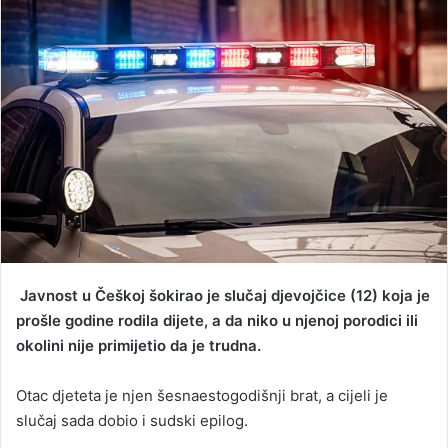
d
a
n
e
m
a
i
l
Javnost u Češkoj šokirao je slučaj djevojčice (12) koja je
prošle godine rodila dijete, a da niko u njenoj porodici ili
okolini nije primijetio da je trudna.
Otac djeteta je njen šesnaestogodišnji brat, a cijeli je
slučaj sada dobio i sudski epilog.