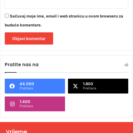
Sačuvaj moje ime, email i web stranicu u ovom browseru za
buduće komentare.
A
l
Pratite nas na
t
e
44.000
1.800
r
Pratilaca
Pratilaca
n
1.400
a
Pratilaca
t
i
v
Vrijeme