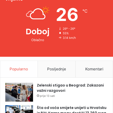
e
26
℃
:
Doboj
26º - 26º
55%
3.14 km/h
Oblačno
Popularno
Posljednje
Komentari
Zelenski stigao u Beograd: Zakazani
važni razgovori
prije 13 sati
Šta od voća smijete unijeti u Hrvatsku
iz BiH: Kazne mogu dostići 13.260 evra