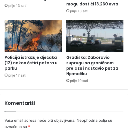
a
a
mogu dostići 13.260 evra
prije 13 sati
r
g
prije 13 sati
i
a
l
z
i
a
s
B
e
e
k
n
a
j
t
a
Policija istražuje dječaka
Gradiška: Zaboravio
a
m
(12) nakon četiri požara u
suprugu na graničnom
m
i
parku
prelazu i nastavio put za
a
Njemačku
n
prije 17 sati
r
o
prije 19 sati
a
m
n
D
i
ž
Komentariši
j
a
e
f
d
e
Vaša email adresa neće biti objavljivana.
Neophodna polja su
r
r
označena sa
*
i
o