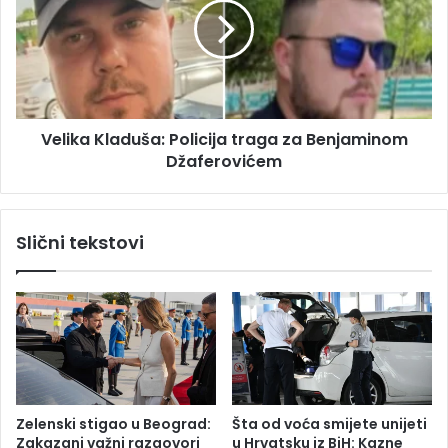
i
i
z
k
m
a
e
K
đ
l
u
a
B
Velika Kladuša: Policija traga za Benjaminom
d
r
Džaferovićem
u
a
š
č
a
a
:
Slični tekstovi
i
P
Š
o
o
l
l
i
t
c
e
i
:
j
S
a
u
t
Zelenski stigao u Beograd:
Šta od voća smijete unijeti
d
r
Zakazani važni razgovori
u Hrvatsku iz BiH: Kazne