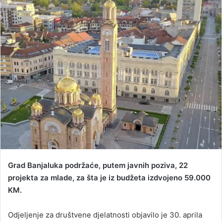
d
a
n
e
m
a
i
l
Grad Banjaluka podržaće, putem javnih poziva, 22
projekta za mlade, za šta je iz budžeta izdvojeno 59.000
KM.
Odjeljenje za društvene djelatnosti objavilo je 30. aprila