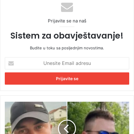
Prijavite se na naš
Sistem za obavještavanje!
Budite u toku sa posljednjim novostima.
U
n
e
s
i
t
e
E
V
m
e
a
l
i
i
l
k