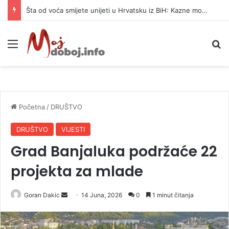
Šta od voća smijete unijeti u Hrvatsku iz BiH: Kazne mogu dostići 13.260 evra
Meni
P
Početna
/
DRUŠTVO
DRUŠTVO
VIJESTI
Grad Banjaluka podržaće 22
projekta za mlade
Goran Dakic
S
14 Juna, 2026
0
1 minut čitanja
e
n