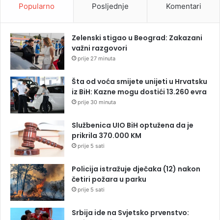
Popularno
Posljednje
Komentari
Zelenski stigao u Beograd: Zakazani
važni razgovori
prije 27 minuta
Šta od voća smijete unijeti u Hrvatsku
iz BiH: Kazne mogu dostići 13.260 evra
prije 30 minuta
Službenica UIO BiH optužena da je
prikrila 370.000 KM
prije 5 sati
Policija istražuje dječaka (12) nakon
četiri požara u parku
prije 5 sati
Srbija ide na Svjetsko prvenstvo: