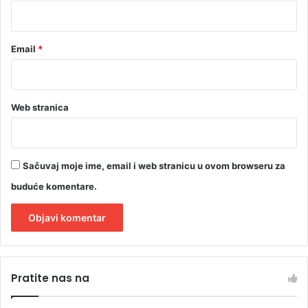
*
Email
*
Web stranica
Sačuvaj moje ime, email i web stranicu u ovom browseru za
buduće komentare.
A
l
Pratite nas na
t
e