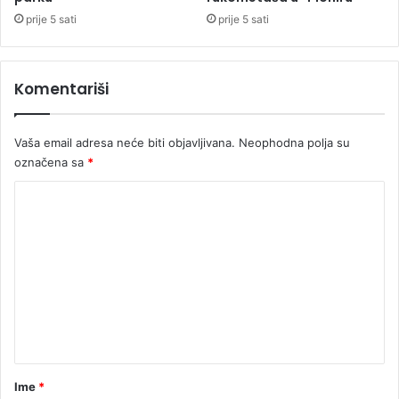
ć
i
prije 5 sati
prije 5 sati
e
c
m
e
n
Komentariši
t
a
r
Vaša email adresa neće biti objavljivana.
Neophodna polja su
označena sa
*
K
o
m
e
n
t
a
r
Ime
*