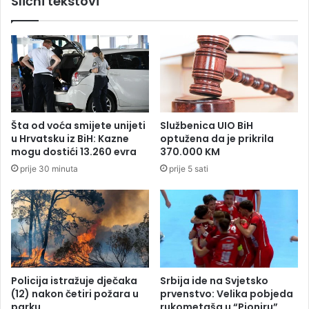
Slični tekstovi
o
z
g
a
r
B
a
e
d
n
u
j
,
a
g
m
o
Šta od voća smijete unijeti
Službenica UIO BiH
i
r
u Hrvatsku iz BiH: Kazne
optužena da je prikrila
n
i
mogu dostići 13.260 evra
370.000 KM
o
p
prije 30 minuta
prije 5 sati
m
o
D
z
ž
n
a
a
f
t
e
i
r
t
o
r
Policija istražuje dječaka
Srbija ide na Svjetsko
v
ž
(12) nakon četiri požara u
prvenstvo: Velika pobjeda
i
n
parku
rukometaša u “Pioniru”