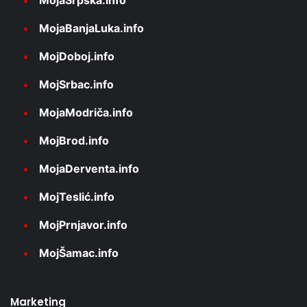
MojaSrpska.info
MojaBanjaLuka.info
MojDoboj.info
MojSrbac.info
MojaModriča.info
MojBrod.info
MojaDerventa.info
MojTeslić.info
MojPrnjavor.info
MojŠamac.info
Marketing