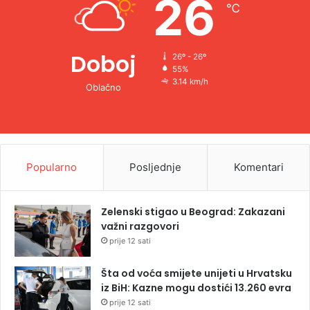
26
℃
:
Doboj
26º - 26º
55%
3.14 km/h
Oblačno
Popularno
Posljednje
Komentari
Zelenski stigao u Beograd: Zakazani
važni razgovori
prije 12 sati
Šta od voća smijete unijeti u Hrvatsku
iz BiH: Kazne mogu dostići 13.260 evra
prije 12 sati