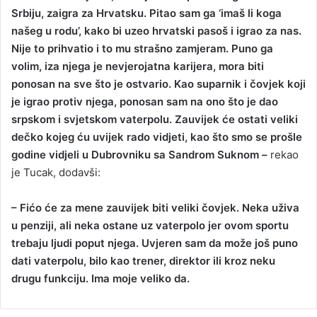
Srbiju, zaigra za Hrvatsku. Pitao sam ga ‘imaš li koga
našeg u rodu’, kako bi uzeo hrvatski pasoš i igrao za nas.
Nije to prihvatio i to mu strašno zamjeram. Puno ga
volim, iza njega je nevjerojatna karijera, mora biti
ponosan na sve što je ostvario. Kao suparnik i čovjek koji
je igrao protiv njega, ponosan sam na ono što je dao
srpskom i svjetskom vaterpolu. Zauvijek će ostati veliki
dečko kojeg ću uvijek rado vidjeti, kao što smo se prošle
godine vidjeli u Dubrovniku sa Sandrom Suknom –
rekao
je Tucak, dodavši:
– Fićo će za mene zauvijek biti veliki čovjek. Neka uživa
u penziji, ali neka ostane uz vaterpolo jer ovom sportu
trebaju ljudi poput njega. Uvjeren sam da može još puno
dati vaterpolu, bilo kao trener, direktor ili kroz neku
drugu funkciju. Ima moje veliko da.