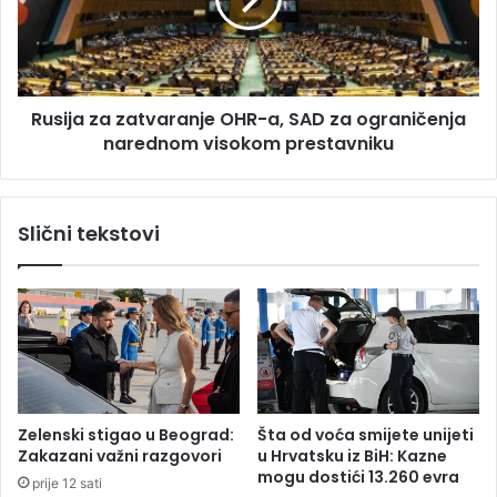
d
j
l
a
a
z
z
a
i
z
Rusija za zatvaranje OHR-a, SAD za ograničenja
i
a
z
narednom visokom prestavniku
t
B
v
i
a
H
r
Slični tekstovi
u
a
j
n
u
j
n
e
u
O
H
R
-
a
Zelenski stigao u Beograd:
Šta od voća smijete unijeti
,
Zakazani važni razgovori
u Hrvatsku iz BiH: Kazne
S
mogu dostići 13.260 evra
prije 12 sati
A