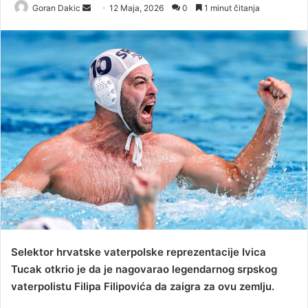
Goran Dakic
S
12 Maja, 2026
0
1 minut čitanja
e
n
d
a
n
e
m
a
i
l
Selektor hrvatske vaterpolske reprezentacije Ivica
Tucak otkrio je da je nagovarao legendarnog srpskog
vaterpolistu Filipa Filipovića da zaigra za ovu zemlju.