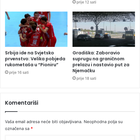
prije 12 sati
D
z
a
o
g
r
a
n
Srbija ide na Svjetsko
Gradiška: Zaboravio
i
prvenstvo: Velika pobjeda
suprugu na graničnom
č
rukometaša u “Pioniru”
prelazu i nastavio put za
Njemačku
e
prije 16 sati
n
prije 18 sati
j
a
n
Komentariši
a
r
e
Vaša email adresa neće biti objavljivana.
Neophodna polja su
d
označena sa
*
n
o
K