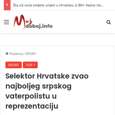
Šta od voća smijete unijeti u Hrvatsku iz BiH: Kazne mogu dostići 13.260 evra
Meni
P
Početna
/
SPORT
SPORT
TOP 1
Selektor Hrvatske zvao
najboljeg srpskog
vaterpolistu u
reprezentaciju