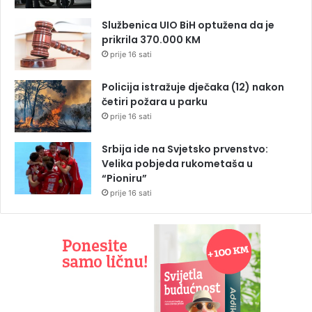
Službenica UIO BiH optužena da je
prikrila 370.000 KM
prije 16 sati
Policija istražuje dječaka (12) nakon
četiri požara u parku
prije 16 sati
Srbija ide na Svjetsko prvenstvo:
Velika pobjeda rukometaša u
“Pioniru”
prije 16 sati