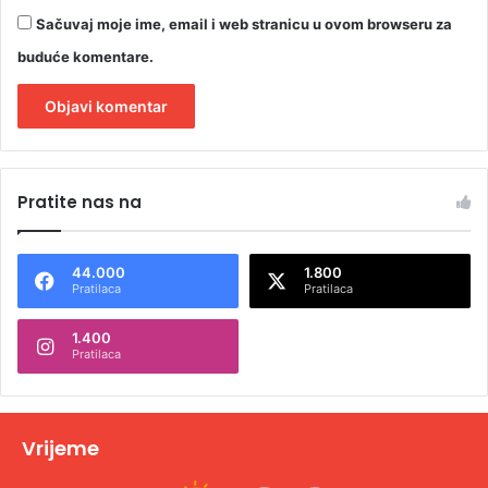
Sačuvaj moje ime, email i web stranicu u ovom browseru za
buduće komentare.
A
l
Pratite nas na
t
e
44.000
1.800
r
Pratilaca
Pratilaca
n
1.400
a
Pratilaca
t
i
v
Vrijeme
e