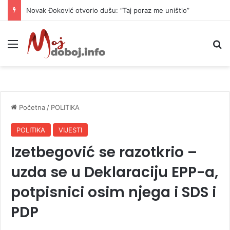
Novak Đoković otvorio dušu: “Taj poraz me uništio”
Meni
P
Početna
/
POLITIKA
POLITIKA
VIJESTI
Izetbegović se razotkrio –
uzda se u Deklaraciju EPP-a,
potpisnici osim njega i SDS i
PDP