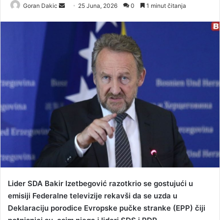
Goran Dakic
S
25 Juna, 2026
0
1 minut čitanja
e
n
d
a
n
e
m
a
i
l
Lider SDA Bakir Izetbegović razotkrio se gostujući u
emisiji Federalne televizije rekavši da se uzda u
Deklaraciju porodice Evropske pučke stranke (EPP) čiji