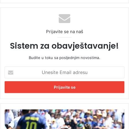
Prijavite se na naš
Sistem za obavještavanje!
Budite u toku sa posljednjim novostima.
U
n
e
s
i
t
e
E
E
m
v
a
o