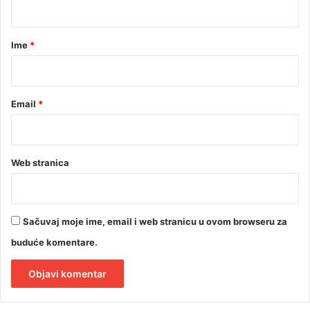
s
t
a
v
r
Ime
*
a
*
Email
*
Web stranica
Sačuvaj moje ime, email i web stranicu u ovom browseru za
buduće komentare.
A