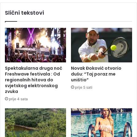
r
i
a
Slični tekstovi
p
s
r
p
o
i
l
s
a
a
s
o
k
k
o
o
m
n
Spektakularna druga noć
Novak Đoković otvorio
u
k
Freshwave festivala : Od
dušu: “Taj poraz me
š
u
regionalnih hitova do
uništio”
e
r
svjetskog elektronskog
prije 5 sati
s
s
zvuka
n
z
prije 4 sata
a
a
e
n
s
o
t
v
i
u
n
u