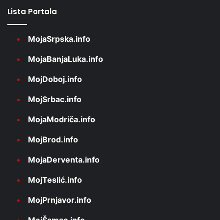
Lista Portala
MojaSrpska.info
MojaBanjaLuka.info
MojDoboj.info
MojSrbac.info
MojaModriča.info
MojBrod.info
MojaDerventa.info
MojTeslić.info
MojPrnjavor.info
MojŠamac.info