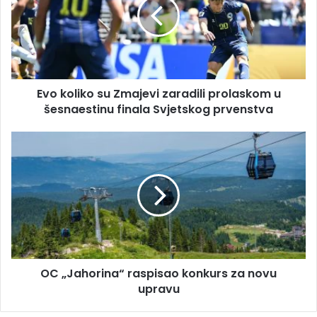
i
k
l
o
a
l
d
i
r
k
e
o
s
Evo koliko su Zmajevi zaradili prolaskom u
s
u
šesnaestinu finala Svjetskog prvenstva
u
Z
m
O
a
C
j
„
e
J
v
a
i
h
z
o
a
r
r
i
a
OC „Jahorina“ raspisao konkurs za novu
n
d
upravu
a
i
“
l