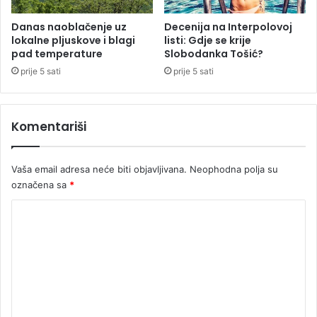
u
p
f
r
Danas naoblačenje uz
Decenija na Interpolovoj
i
lokalne pljuskove i blagi
listi: Gdje se krije
a
pad temperature
Slobodanka Tošić?
n
v
a
u
prije 5 sati
prije 5 sati
l
a
S
Komentariši
v
j
e
Vaša email adresa neće biti objavljivana.
Neophodna polja su
t
označena sa
*
s
k
K
o
o
g
p
m
r
e
v
e
n
n
t