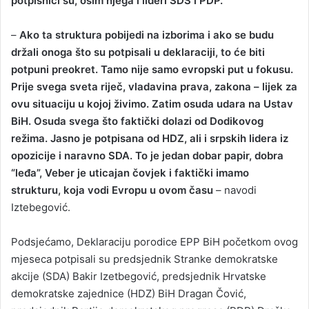
potpisnici su, osim njega i lideri SDS i PDP.
–
Ako ta struktura pobijedi na izborima i ako se budu
držali onoga što su potpisali u deklaraciji, to će biti
potpuni preokret. Tamo nije samo evropski put u fokusu.
Prije svega sveta riječ, vladavina prava, zakona – lijek za
ovu situaciju u kojoj živimo. Zatim osuda udara na Ustav
BiH. Osuda svega što faktički dolazi od Dodikovog
režima. Јasno je potpisana od HDZ, ali i srpskih lidera iz
opozicije i naravno SDA. To je jedan dobar papir, dobra
“leđa”, Veber je uticajan čovjek i faktički imamo
strukturu, koja vodi Evropu u ovom času
– navodi
Iztebegović.
Podsjećamo, Deklaraciju porodice EPP BiH početkom ovog
mjeseca potpisali su predsjednik Stranke demokratske
akcije (SDA) Bakir Izetbegović, predsjednik Hrvatske
demokratske zajednice (HDZ) BiH Dragan Čović,