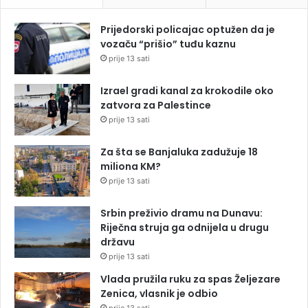
Prijedorski policajac optužen da je
vozaču “prišio” tuđu kaznu
prije 13 sati
Izrael gradi kanal za krokodile oko
zatvora za Palestince
prije 13 sati
Za šta se Banjaluka zadužuje 18
miliona KM?
prije 13 sati
Srbin preživio dramu na Dunavu:
Riječna struja ga odnijela u drugu
državu
prije 13 sati
Vlada pružila ruku za spas Željezare
Zenica, vlasnik je odbio
prije 13 sati