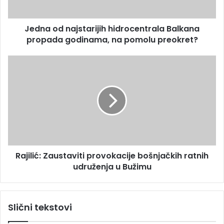
r
n
e
a
s
Jedna od najstarijih hidrocentrala Balkana
j
u
propada godinama, na pomolu preokret?
s
t
a
R
r
a
i
j
j
i
i
l
h
i
h
ć
i
:
d
Z
r
Rajilić: Zaustaviti provokacije bošnjačkih ratnih
a
o
udruženja u Bužimu
u
c
s
e
t
n
a
Slični tekstovi
t
v
r
i