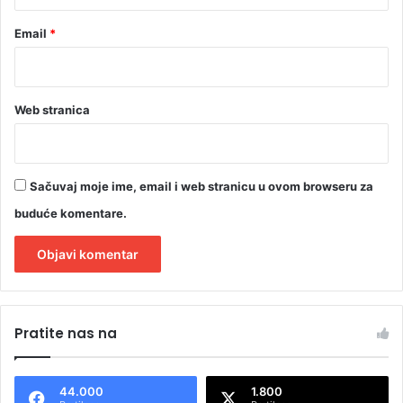
m
Email
*
u
Web stranica
Sačuvaj moje ime, email i web stranicu u ovom browseru za
buduće komentare.
A
l
Pratite nas na
t
e
44.000
1.800
r