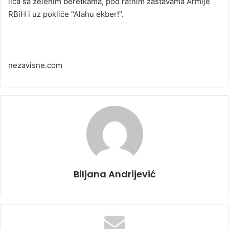
lica sa zelenim beretkama, pod ratnim zastavama Armije
RBiH i uz pokliče "Alahu ekber!".
nezavisne.com
Biljana Andrijević