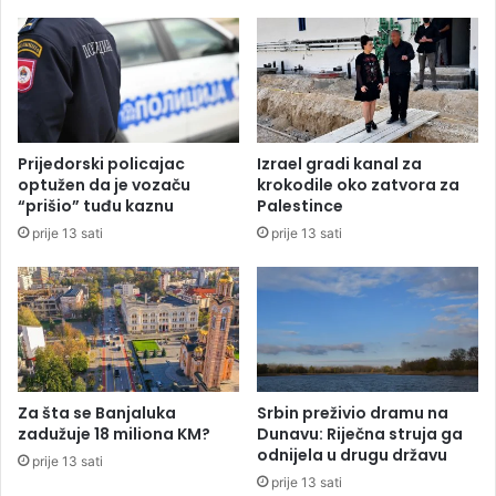
a
t
l
i
a
p
B
r
a
o
l
v
k
o
Prijedorski policajac
Izrael gradi kanal za
a
k
optužen da je vozaču
krokodile oko zatvora za
n
a
“prišio” tuđu kaznu
Palestince
a
c
prije 13 sati
prije 13 sati
p
i
r
j
o
e
p
b
a
o
d
š
a
n
g
j
Za šta se Banjaluka
Srbin preživio dramu na
o
a
zadužuje 18 miliona KM?
Dunavu: Riječna struja ga
d
č
odnijela u drugu državu
prije 13 sati
i
k
prije 13 sati