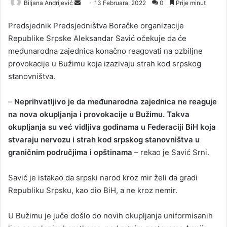
Biljana Andrijević
S
13 Februara, 2022
0
Prije minut
e
Predsjednik Predsjedništva Boračke organizacije
n
Republike Srpske Aleksandar Savić očekuje da će
d
međunarodna zajednica konačno reagovati na ozbiljne
a
provokacije u Bužimu koja izazivaju strah kod srpskog
n
stanovništva.
e
m
a
–
Neprihvatljivo je da međunarodna zajednica ne reaguje
i
na nova okupljanja i provokacije u Bužimu. Takva
l
okupljanja su već vidljiva godinama u Federaciji BiH koja
stvaraju nervozu i strah kod srpskog stanovništva u
graničnim područjima i opštinama
– rekao je Savić Srni.
Savić je istakao da srpski narod kroz mir želi da gradi
Republiku Srpsku, kao dio BiH, a ne kroz nemir.
U Bužimu je juče došlo do novih okupljanja uniformisanih