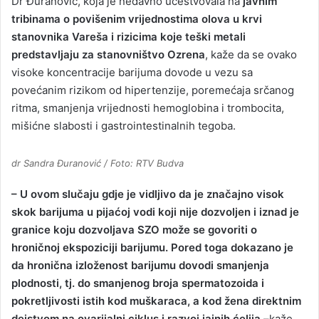
Dr Đuranović, koja je nedavno učestvovala na
javnim
tribinama o povišenim vrijednostima olova u krvi
stanovnika Vareša i rizicima koje teški metali
predstavljaju za stanovništvo Ozrena
, kaže da se ovako
visoke koncentracije barijuma dovode u vezu sa
povećanim rizikom od hipertenzije, poremećaja srčanog
ritma, smanjenja vrijednosti hemoglobina i trombocita,
mišićne slabosti i gastrointestinalnih tegoba.
dr Sandra Đuranović / Foto: RTV Budva
– U ovom slučaju gdje je vidljivo da je značajno visok
skok barijuma u pijaćoj vodi koji nije dozvoljen i iznad je
granice koju dozvoljava SZO može se govoriti o
hroničnoj ekspoziciji barijumu. Pored toga dokazano je
da hronična izloženost barijumu dovodi smanjenja
plodnosti, tj. do smanjenog broja spermatozoida i
pokretljivosti istih kod muškaraca, a kod žena direktnim
dejstvom na ovarijalni ciklus i razvoj jajnih ćelija –
kaže