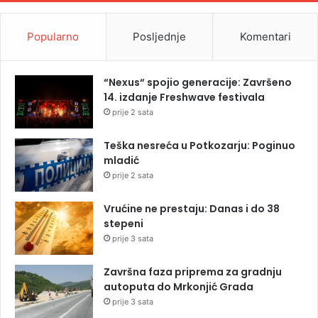
Popularno
Posljednje
Komentari
“Nexus“ spojio generacije: Završeno
14. izdanje Freshwave festivala
prije 2 sata
Teška nesreća u Potkozarju: Poginuo
mladić
prije 2 sata
Vrućine ne prestaju: Danas i do 38
stepeni
prije 3 sata
Završna faza priprema za gradnju
autoputa do Mrkonjić Grada
prije 3 sata