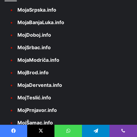
MojaSrpska.info
MojaBanjaLuka.info
MojDoboj.info
MojSrbac.info
MojaModriča.info
MojBrod.info
MojaDerventa.info
MojTeslić.info
MojPrnjavor.info
MojŠamac.info