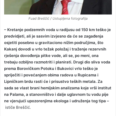
Fuad Breščić / Ustupljena fotografija
– Kretanje podzemnih voda u radijusu od 150 km teško je
predvidjeti, ali je sasvim izvjesno da će se zagađenja
osjetiti posebno u gravitaciono nižim područjima, što
Kakanj dovodi u vrlo težak položaj i traženje rezervnih
rješenja dovođenja pitke vode, ali se, po meni, ona
trebaju ozbiljno razmotriti i planirati. Drugi dio sliva voda
prema Borovičkom Potoku i Bukovici vrlo teško je
spriječiti i povećanjem obima radova u Rupicama i
Lipničkom brdu rasti će i prisustvo teških metala. Za
sada se vlast brani hemijskim analizama koje vrši institut
na Palama, a stanovništvo i dalje uglavnom tu vodu pije
ne vjerujući upozorenjima ekologa i udruženja tog tipa –
ističe Breščić.