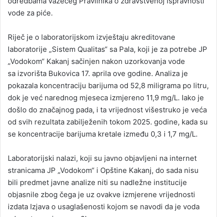
odredbama važećeg Pravilnika o zdravstvenoj ispravnosti
vode za piće.
Riječ je o laboratorijskom izvještaju akreditovane
laboratorije „Sistem Qualitas“ sa Pala, koji je za potrebe JP
„Vodokom“ Kakanj sačinjen nakon uzorkovanja vode
sa izvorišta Bukovica 17. aprila ove godine. Analiza je
pokazala koncentraciju barijuma od
52,8 miligrama po litru
,
dok je već narednog mjeseca izmjereno
11,9 mg/L
. Iako je
došlo do značajnog pada, i ta vrijednost višestruko je veća
od svih rezultata zabilježenih tokom 2025. godine, kada su
se koncentracije barijuma kretale između
0,3 i 1,7 mg/L
.
Laboratorijski nalazi, koji su javno objavljeni na internet
stranicama JP „Vodokom“ i Opštine Kakanj, do sada nisu
bili predmet javne analize niti su nadležne institucije
objasnile zbog čega je uz ovakve izmjerene vrijednosti
izdata Izjava o usaglašenosti kojom se navodi da je voda