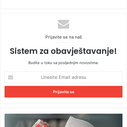
Prijavite se na naš
Sistem za obavještavanje!
Budite u toku sa posljednjim novostima.
U
n
e
s
i
t
e
E
M
m
e