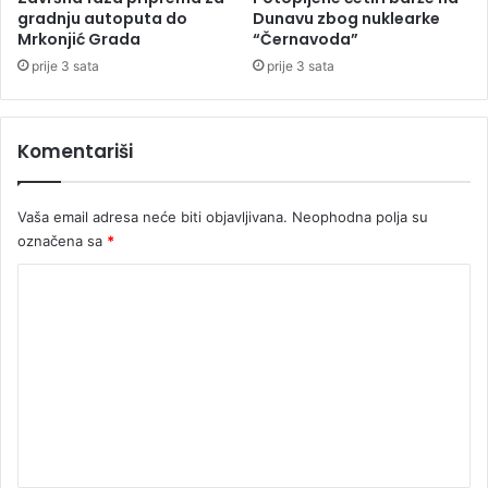
n
n
gradnju autoputa do
Dunavu zbog nuklearke
p
Mrkonjić Grada
“Černavoda”
c
a
i
prije 3 sata
prije 3 sata
d
i
t
z
e
r
Komentariši
m
u
p
k
e
u
Vaša email adresa neće biti objavljivana.
Neophodna polja su
r
?
označena sa
*
a
t
K
u
r
o
e
m
e
n
t
a