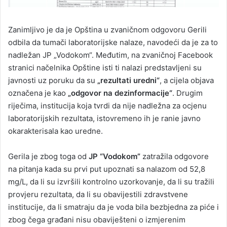
Zanimljivo je da je Opština u zvaničnom odgovoru Gerili
odbila da tumači laboratorijske nalaze, navodeći da je za to
nadležan JP „Vodokom“. Međutim, na zvaničnoj Facebook
stranici načelnika Opštine isti ti nalazi predstavljeni su
javnosti uz poruku da su
„rezultati uredni“
, a cijela objava
označena je kao
„odgovor na dezinformacije“
. Drugim
riječima, institucija koja tvrdi da nije nadležna za ocjenu
laboratorijskih rezultata, istovremeno ih je ranie javno
okarakterisala kao uredne.
Gerila je zbog toga od
JP “Vodokom”
zatražila odgovore
na pitanja kada su prvi put upoznati sa nalazom od 52,8
mg/L, da li su izvršili kontrolno uzorkovanje, da li su tražili
provjeru rezultata, da li su obavijestili zdravstvene
institucije, da li smatraju da je voda bila bezbjedna za piće i
zbog čega građani nisu obaviješteni o izmjerenim