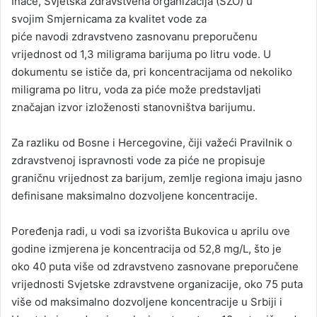
Inače, Svjetska zdravstvena organizacija (SZO) u
svojim
Smjernicama za kvalitet vode za
piće
navodi
zdravstveno zasnovanu preporučenu
vrijednost od 1,3 miligrama barijuma po litru vode
. U
dokumentu se ističe da, pri koncentracijama od nekoliko
miligrama po litru, voda za piće može predstavljati
značajan izvor izloženosti stanovništva barijumu.
Za razliku od Bosne i Hercegovine, čiji važeći Pravilnik o
zdravstvenoj ispravnosti vode za piće
ne propisuje
graničnu vrijednost za barijum
, zemlje regiona imaju jasno
definisane maksimalno dozvoljene koncentracije.
Poređenja radi, u vodi sa izvorišta Bukovica u aprilu ove
godine izmjerena je koncentracija od
52,8 mg/L
, što je
oko
40 puta više od zdravstveno zasnovane preporučene
vrijednosti Svjetske zdravstvene organizacije
, oko
75 puta
više od maksimalno dozvoljene koncentracije u Srbiji i