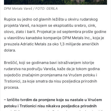
DPM Metals Vareš / FOTO: GERILA
Rupice su jedno od glavnih ležišta u okviru rudarskog
projekta Vareš, na kojem se eksploatišu srebro, cink,
olovo, zlato i barit. Projekat je od septembra prošle godine
u vlasništvu kanadske kompanije DPM Metals Inc., koja je
preuzela Adriatic Metals za oko 1,3 milijarde američkih
dolara.
Breščić, koji se godinama bavi istraživanjem istorije
rudarstva na području Vareša, kaže da je tokom godina
svjedočio značajnim promjenama na Vrućem potoku i
Trstionici, za koje smatra da nisu posljedica prirodnih
procesa.
– Izričito tvrdim da promjene koje su nastale u Vrućem
potoku i Trstionici nisu nikakva posljedica prirodnih