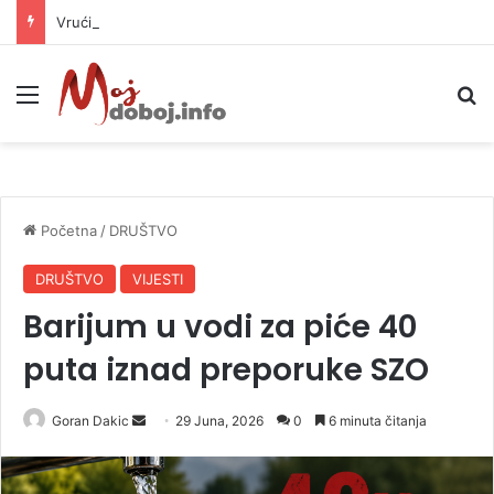
Vrućine ne prestaju: Danas i do 38 stepeni
Meni
P
Početna
/
DRUŠTVO
DRUŠTVO
VIJESTI
Barijum u vodi za piće 40
puta iznad preporuke SZO
Goran Dakic
S
29 Juna, 2026
0
6 minuta čitanja
e
n