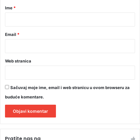
r
Ime
*
*
Email
*
Web stranica
Sačuvaj moje ime, email i web stranicu u ovom browseru za
buduće komentare.
A
l
Pratite nas na