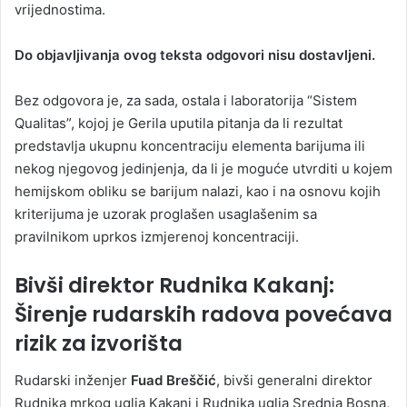
vrijednostima.
Do objavljivanja ovog teksta odgovori nisu dostavljeni.
Bez odgovora je, za sada, ostala i laboratorija “Sistem
Qualitas”, kojoj je Gerila uputila pitanja da li rezultat
predstavlja ukupnu koncentraciju elementa barijuma ili
nekog njegovog jedinjenja, da li je moguće utvrditi u kojem
hemijskom obliku se barijum nalazi, kao i na osnovu kojih
kriterijuma je uzorak proglašen usaglašenim sa
pravilnikom uprkos izmjerenoj koncentraciji.
Bivši direktor Rudnika Kakanj:
Širenje rudarskih radova povećava
rizik za izvorišta
Rudarski inženjer
Fuad Breščić
, bivši generalni direktor
Rudnika mrkog uglja Kakanj i Rudnika uglja Srednja Bosna,