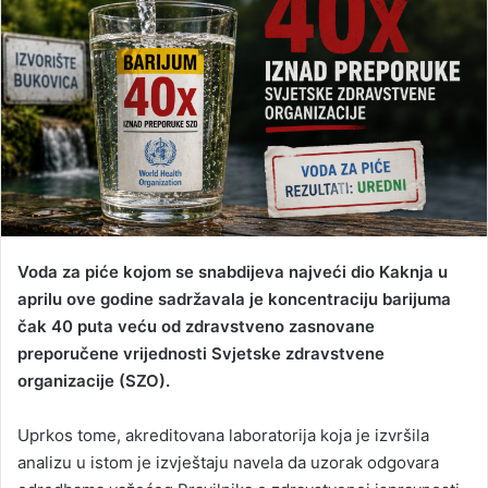
d
a
n
e
m
a
i
l
Voda za piće kojom se snabdijeva najveći dio Kaknja u
aprilu ove godine sadržavala je koncentraciju barijuma
čak
40 puta veću od zdravstveno zasnovane
preporučene vrijednosti Svjetske zdravstvene
organizacije (SZO)
.
Uprkos tome, akreditovana laboratorija koja je izvršila
analizu u istom je izvještaju navela da uzorak odgovara