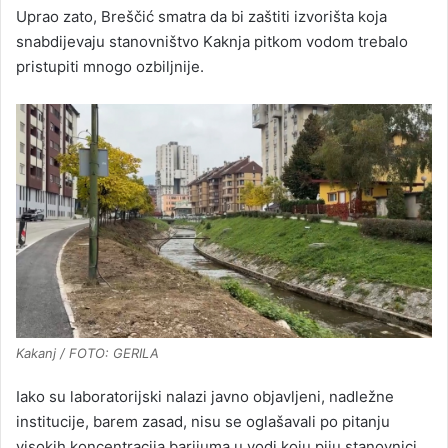
Uprao zato, Breščić smatra da bi zaštiti izvorišta koja
snabdijevaju stanovništvo Kaknja pitkom vodom trebalo
pristupiti mnogo ozbiljnije.
Kakanj / FOTO: GERILA
Iako su laboratorijski nalazi javno objavljeni, nadležne
institucije, barem zasad, nisu se oglašavali po pitanju
visokih koncentracija barijuma u vodi koju piju stanovnici