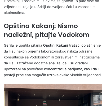
Hrvatskoj u redovnim uslovima
, te gotovo
18 puta više od
vrijednosti koja je u Srbiji dozvoljena čak i u vanrednim
okolnostima
.
Opština Kakanj: Nismo
nadležni, pitajte Vodokom
Gerila je uputila pitanja
Opštini Kakanj
tražeći objašnjenje
da li su nakon prijema laboratorijskog nalaza održane
konsultacije sa Vodokomom ili zdravstvenim institucijama,
da li su zatražene dodatne analize, da li su građani
upozoreni na povećane koncentracije barijuma, kao i da li
postoji procjena mogućih uzroka ovako visokih vrijednosti.