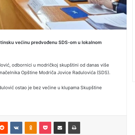
pštinsku većinu predvođenu SDS-om u lokalnom
ović, odbornici u modričkoj skupštini od danas više
 načelnika Opštine Modriča Jovice Radulovića (SDS).
ulović ostao je bez većine u klupama Skupštine
Reddit
VKontakte
Odnoklassniki
Pocket
Podijeli putem Emaila
Odštampaj