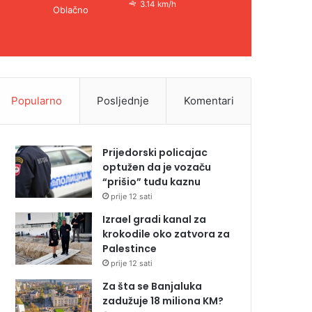
3.14 km/h
Oblačno
Popularno
Posljednje
Komentari
Prijedorski policajac
optužen da je vozaču
“prišio” tuđu kaznu
prije 12 sati
Izrael gradi kanal za
krokodile oko zatvora za
Palestince
prije 12 sati
Za šta se Banjaluka
zadužuje 18 miliona KM?