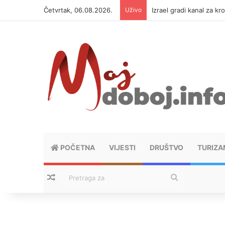
Četvrtak, 06.08.2026.
Uživo
Izrael gradi kanal za kr
POČETNA
VIJESTI
DRUŠTVO
TURIZA
Nasumični tekstovi
Pretraga
za