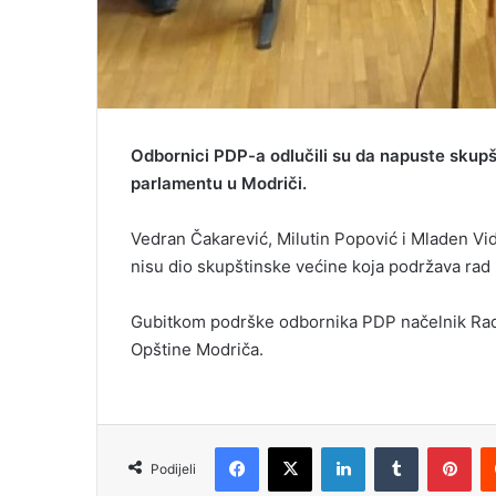
Odbornici PDP-a odlučili su da napuste sku
parlamentu u Modriči.
Vedran Čakarević, Milutin Popović i Mladen Vid
nisu dio skupštinske većine koja podržava rad
Gubitkom podrške odbornika PDP načelnik Rad
Opštine Modriča.
Facebook
X
LinkedIn
Tumblr
Pinterest
Podijeli