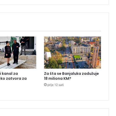
a
n
i
č
e
k
a
t
i
p
o
v
r
i kanal za
Za šta se Banjaluka zadužuje
a
oko zatvora za
18 miliona KM?
t
prije 12 sati
P
D
V
-
a
n