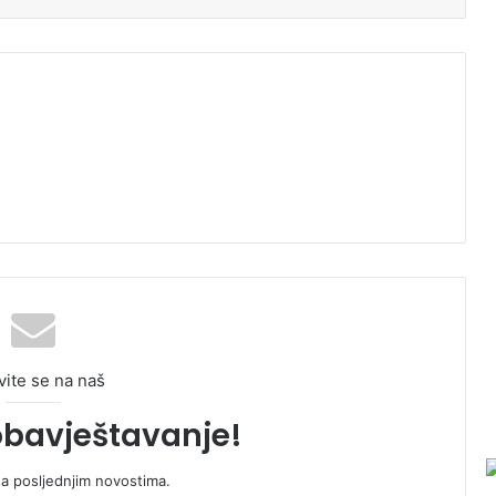
vite se na naš
obavještavanje!
sa posljednjim novostima.