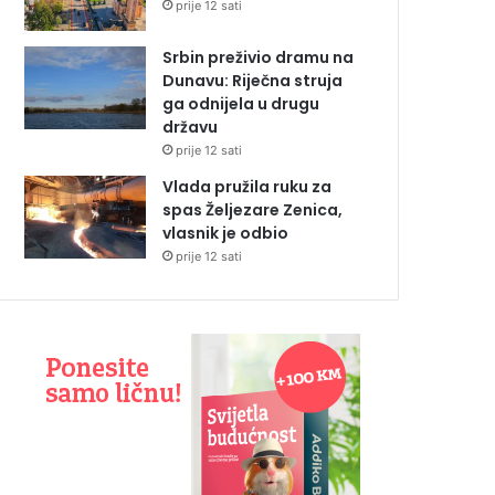
prije 12 sati
Srbin preživio dramu na
Dunavu: Riječna struja
ga odnijela u drugu
državu
prije 12 sati
Vlada pružila ruku za
spas Željezare Zenica,
vlasnik je odbio
prije 12 sati