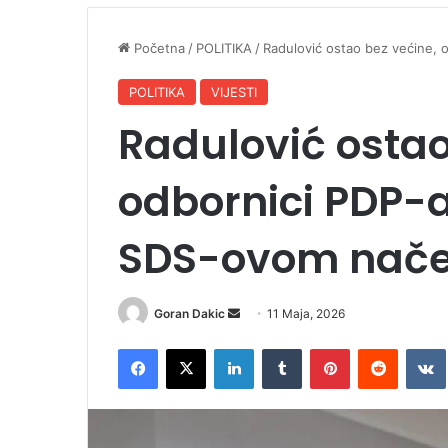
Početna
/
POLITIKA
/
Radulović ostao bez većine, 
POLITIKA
VIJESTI
Radulović ostao
odbornici PDP-a
SDS-ovom nače
Goran Dakic
S
11 Maja, 2026
e
Facebook
X
LinkedIn
Tumblr
Pinterest
Reddit
VK
n
d
a
n