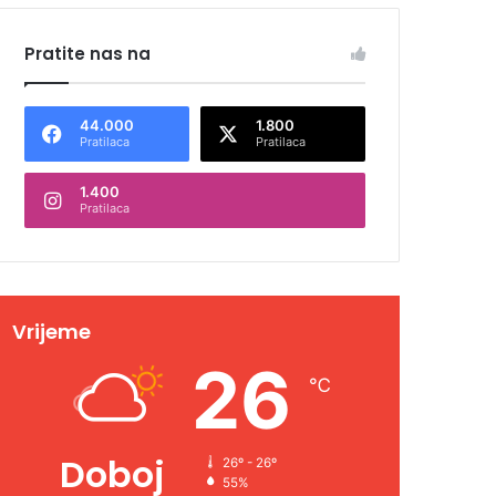
Pratite nas na
44.000
1.800
Pratilaca
Pratilaca
1.400
Pratilaca
Vrijeme
26
℃
Doboj
26º - 26º
55%