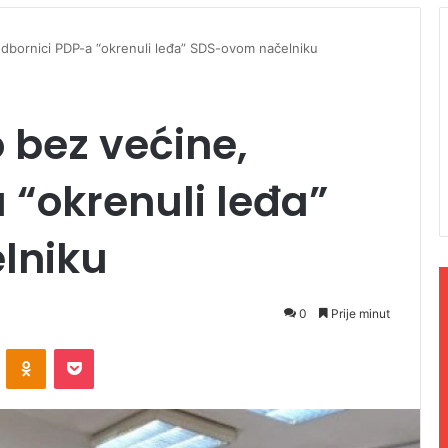
odbornici PDP-a “okrenuli leđa” SDS-ovom načelniku
 bez većine,
 “okrenuli leđa”
lniku
0
Prije minut
ontakte
Odnoklassniki
Pocket