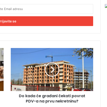
D
o
k
a
d
a
ć
e
g
Do kada će građani čekati povrat
r
PDV-a na prvu nekretninu?
a
đ