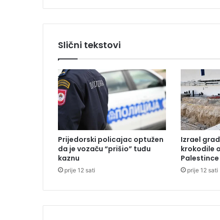
k
i
v
r
Slični tekstovi
t
i
ć
o
t
v
a
r
a
Prijedorski policajac optužen
Izrael grad
v
da je vozaču “prišio” tuđu
krokodile 
r
kaznu
Palestince
a
prije 12 sati
prije 12 sati
t
a
z
a
1