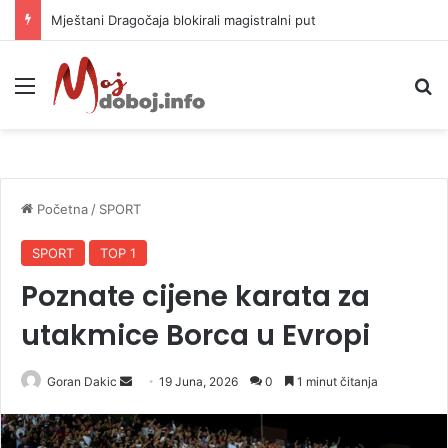
Helikopter ponovo gasi vatru u selima kod Trebinja
Meni
P
Početna
/
SPORT
SPORT
TOP 1
Poznate cijene karata za
utakmice Borca u Evropi
Goran Dakic
S
19 Juna, 2026
0
1 minut čitanja
e
n