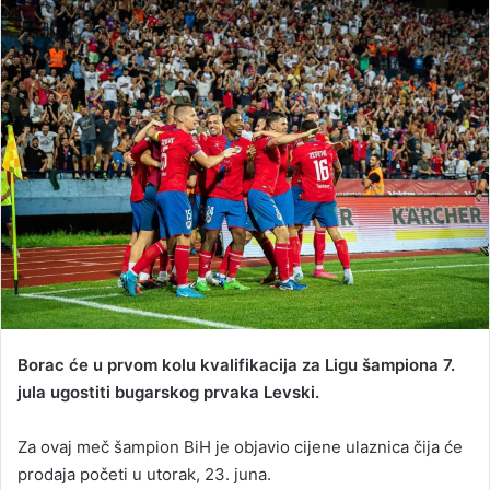
d
a
n
e
m
a
i
l
Borac će u prvom kolu kvalifikacija za Ligu šampiona 7.
jula ugostiti bugarskog prvaka Levski.
Za ovaj meč šampion BiH je objavio cijene ulaznica čija će
prodaja početi u utorak, 23. juna.