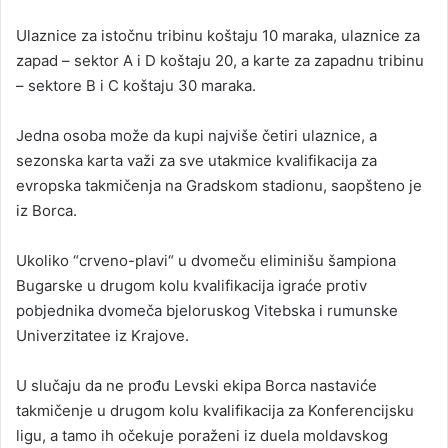
Ulaznice za istočnu tribinu koštaju 10 maraka, ulaznice za
zapad – sektor A i D koštaju 20, a karte za zapadnu tribinu
– sektore B i C koštaju 30 maraka.
Jedna osoba može da kupi najviše četiri ulaznice, a
sezonska karta važi za sve utakmice kvalifikacija za
evropska takmičenja na Gradskom stadionu, saopšteno je
iz Borca.
Ukoliko “crveno-plavi“ u dvomeču eliminišu šampiona
Bugarske u drugom kolu kvalifikacija igraće protiv
pobjednika dvomeča bjeloruskog Vitebska i rumunske
Univerzitatee iz Krajove.
U slučaju da ne prođu Levski ekipa Borca nastaviće
takmičenje u drugom kolu kvalifikacija za Konferencijsku
ligu, a tamo ih očekuje poraženi iz duela moldavskog