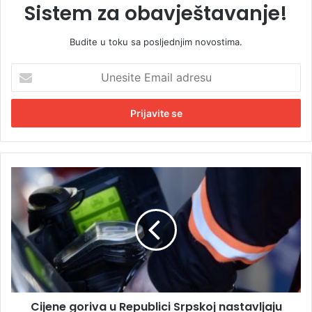
Sistem za obavještavanje!
Budite u toku sa posljednjim novostima.
U
n
e
s
i
t
e
E
C
m
i
a
j
i
e
l
n
a
e
d
g
r
o
e
r
s
Cijene goriva u Republici Srpskoj nastavljaju
i