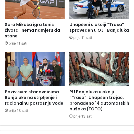
s
z
t
a
a
k
v
o
Sara Mikača igra tenis
Uhapšeni u akciji “Trasa”
l
p
života i nema namjeru da
sproveden u OJT Banjaluka
j
a
stane
prije 11 sati
a
l
prije 11 sati
j
i
u
b
p
e
a
b
d
e
a
u
t
d
i
v
Poziv svim stanovnicima
PU Banjaluka u akciji
o
Banjaluke na strpljenje i
“Trasa”: Uhapšen trojac,
r
racionalnu potrošnju vode
pronađeno 14 automatskih
pušaka (FOTO)
i
prije 13 sati
š
prije 13 sati
t
u
: