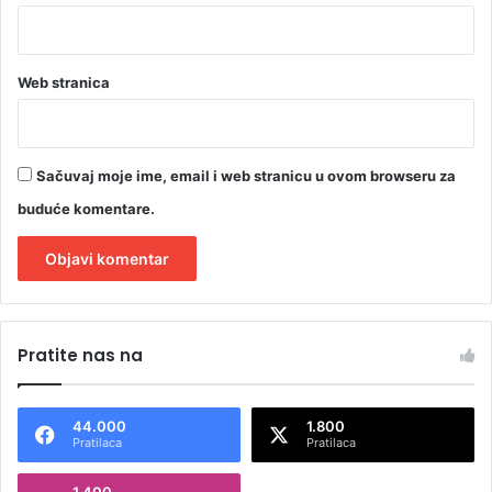
o
r
a
Web stranica
Sačuvaj moje ime, email i web stranicu u ovom browseru za
buduće komentare.
A
l
Pratite nas na
t
e
44.000
1.800
r
Pratilaca
Pratilaca
n