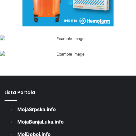
Lista Portala
MojaSrpska.info
MojaBanjaLuka.info
MojDoboj.info