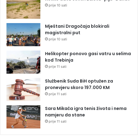
prije 10 sati
Mještani Dragočaja blokirali
magistralni put
prije 10 sati
Helikopter ponovo gasi vatru u selima
kod Trebinja
prije 11 sati
Službenik Suda BiH optužen za
pronevjeru skoro 197.000 KM
prije 11 sati
Sara Mikača igra tenis života i nema
namjeru da stane
prije 11 sati