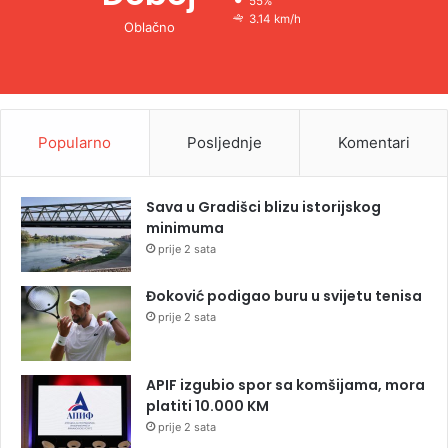
55%
3.14 km/h
Oblačno
Popularno
Posljednje
Komentari
Sava u Gradišci blizu istorijskog
minimuma
prije 2 sata
Đoković podigao buru u svijetu tenisa
prije 2 sata
APIF izgubio spor sa komšijama, mora
platiti 10.000 KM
prije 2 sata