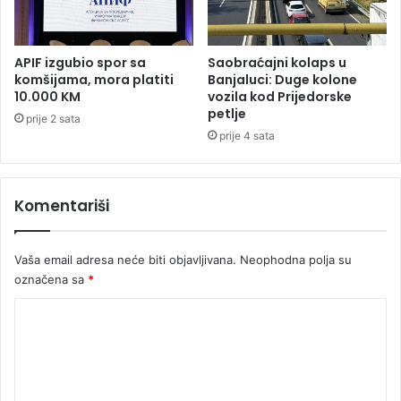
j
e
s
APIF izgubio spor sa
Saobraćajni kolaps u
t
komšijama, mora platiti
Banjaluci: Duge kolone
:
10.000 KM
vozila kod Prijedorske
O
petlje
prije 2 sata
l
prije 4 sata
g
a
D
Komentariši
a
n
i
Vaša email adresa neće biti objavljivana.
Neophodna polja su
l
označena sa
*
o
v
K
i
ć
o
t
m
r
e
u