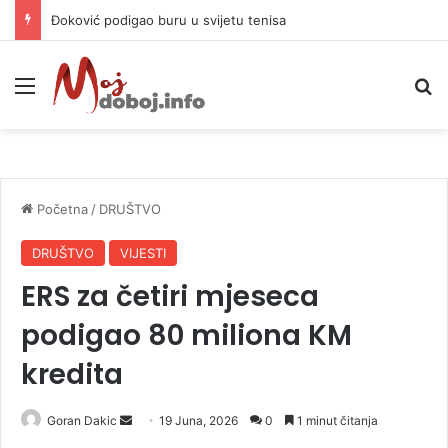
APIF izgubio spor sa komšijama, mora platiti 10.000 KM
Meni
P
Početna
/
DRUŠTVO
DRUŠTVO
VIJESTI
ERS za četiri mjeseca
podigao 80 miliona KM
kredita
Goran Dakic
S
19 Juna, 2026
0
1 minut čitanja
e