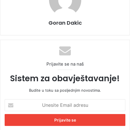
Goran Dakic
Prijavite se na naš
Sistem za obavještavanje!
Budite u toku sa posljednjim novostima.
U
n
e
s
i