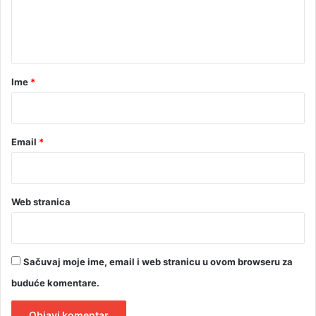
d
n
n
t
a
a
r
Ime
*
*
Email
*
Web stranica
Sačuvaj moje ime, email i web stranicu u ovom browseru za
buduće komentare.