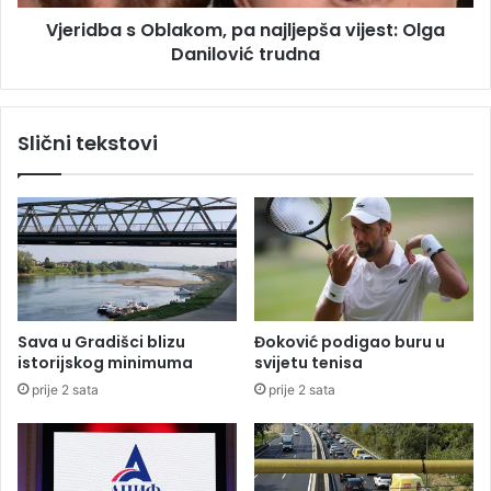
i
s
Vjeridba s Oblakom, pa najljepša vijest: Olga
s
O
t
Danilović trudna
b
i
l
a
k
Slični tekstovi
o
m
,
p
a
n
a
j
l
Sava u Gradišci blizu
Đoković podigao buru u
j
istorijskog minimuma
svijetu tenisa
e
prije 2 sata
prije 2 sata
p
š
a
v
i