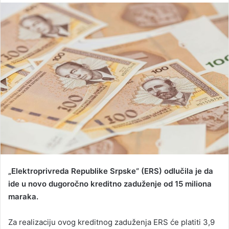
n
d
a
n
e
m
a
i
l
„Elektroprivreda Republike Srpske“ (ERS) odlučila je da
ide u novo dugoročno kreditno zaduženje od 15 miliona
maraka.
Za realizaciju ovog kreditnog zaduženja ERS će platiti 3,9