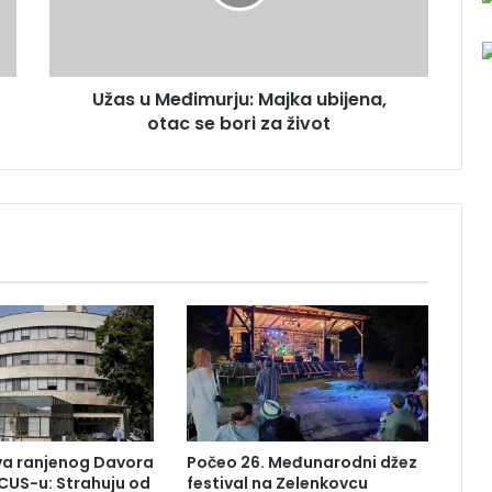
M
e
đ
i
Užas u Međimurju: Majka ubijena,
m
otac se bori za život
u
r
j
u
:
M
a
j
k
a
u
b
i
j
e
uva ranjenog Davora
Počeo 26. Međunarodni džez
n
CUS-u: Strahuju od
festival na Zelenkovcu
a