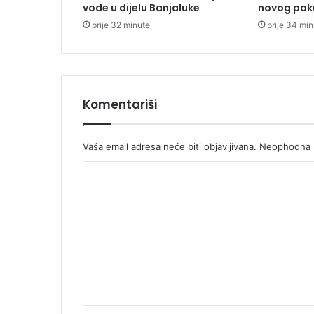
vode u dijelu Banjaluke
novog pok
o
prije 32 minute
prije 34 mi
d
n
e
p
r
o
Komentariši
l
a
z
Vaša email adresa neće biti objavljivana.
Neophodna p
n
K
i
p
o
l
m
j
u
e
s
n
k
t
o
v
a
i