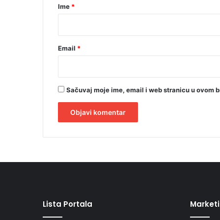
r
Ime
*
*
Email
*
Sačuvaj moje ime, email i web stranicu u ovom 
A
l
t
e
r
Lista Portala
Market
n
a