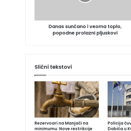
s
r
u
e
n
s
č
u
Danas sunčano i veoma toplo,
a
popodne prolazni pljuskovi
n
o
i
v
e
o
Slični tekstovi
m
a
t
o
p
l
o
,
p
Rezervoari na Manjači na
Policija č
o
minimumu: Nove restrikcije
Dabića u K
p