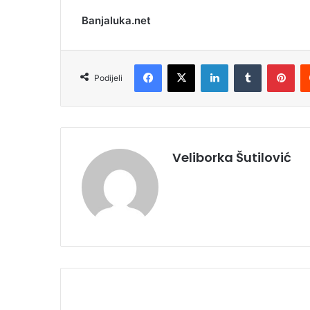
Banjaluka.net
Facebook
X
LinkedIn
Tumblr
Pinterest
Podijeli
Veliborka Šutilović