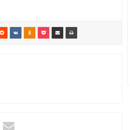
Reddit
VKontakte
Odnoklassniki
Pocket
Podijeli putem Emaila
Odštampaj