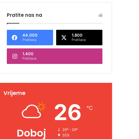
Pratite nas na
44.000
1.800
Pratilaca
Pratilaca
1.400
Pratilaca
Vrijeme
26
℃
Doboj
26º - 26º
55%