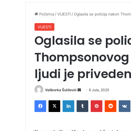
Početna
/
VIJESTI
/
Oglasila se policija nakon Thom
VIJESTI
Oglasila se poli
Thompsonovog k
ljudi je privede
Veliborka Šutilović
S
6 Jula, 2025
e
Facebook
X
LinkedIn
Tumblr
Pinterest
Reddit
VK
n
d
a
n