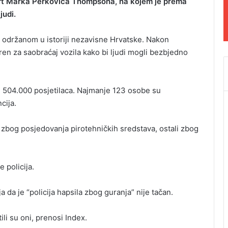
t Marka Perkovića Thompsona, na kojem je prema
judi.
 održanom u istoriji nezavisne Hrvatske. Nakon
ren za saobraćaj vozila kako bi ljudi mogli bezbjedno
od 504.000 posjetilaca. Najmanje 123 osobe su
cija.
 zbog posjedovanja pirotehničkih sredstava, ostali zbog
 policija.
a da je “policija hapsila zbog guranja” nije tačan.
li su oni, prenosi Index.