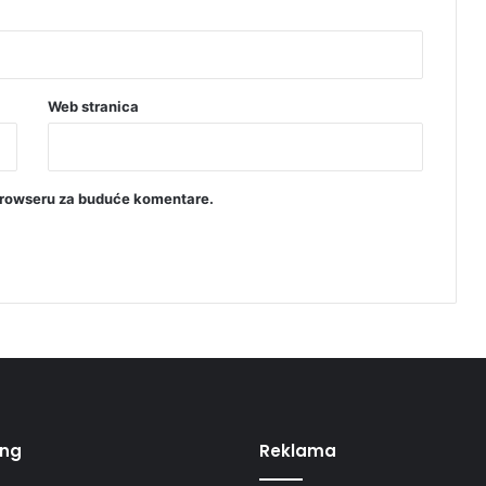
Web stranica
browseru za buduće komentare.
ing
Reklama