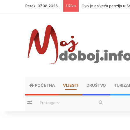
Petak, 07.08.2026.
Uživo
Ovo je najveća penzija u S
POČETNA
VIJESTI
DRUŠTVO
TURIZA
Nasumični tekstovi
Pretraga
za