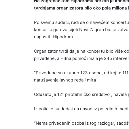
Na zagrebačkom Hipodromu održan je koncer
e
tvrdnjama organizatora bilo oko pola miliona l
m
a
i
Po svemu sudeći, radi se o najvećem koncertu
l
koncerta gotovo cijeli Novi Zagreb bio je zatvo
napustiti Hipodrom.
Organizator tvrdi da je na koncertu bilo više 
privedene, a Hitna pomoć imala je 245 interven
“Privedene su ukupno 123 osobe, od kojih: 111
narušavanja javnog reda i mira
Oduzeto je 121 pirotehničko sredstvo”, navela je
Iz policije su dodali da navod iz pojedinih medij
“Nema privedenih osoba iz tog razloga”, saopšti