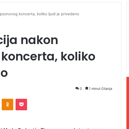
psonovog koncerta, koliko ljudi je privedeno
cija nakon
oncerta, koliko
no
0
1 minut čitanja
ontakte
Odnoklassniki
Pocket