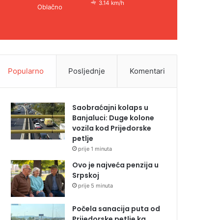
3.14 km/h
Oblačno
Popularno
Posljednje
Komentari
Saobraćajni kolaps u
Banjaluci: Duge kolone
vozila kod Prijedorske
petlje
prije 1 minuta
Ovo je najveća penzija u
Srpskoj
prije 5 minuta
Počela sanacija puta od
Prijedorske petlje ka