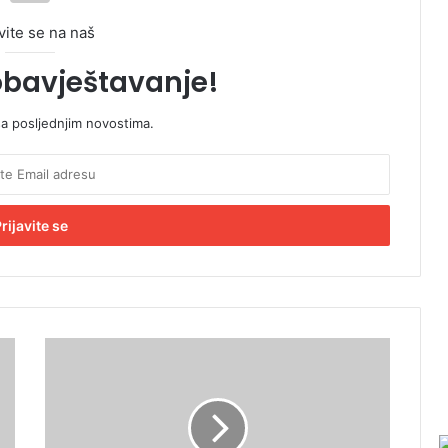
vite se na naš
obavještavanje!
sa posljednjim novostima.
U
ž
a
s
u