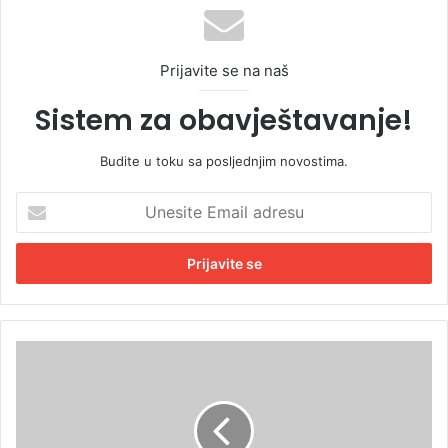
Prijavite se na naš
Sistem za obavještavanje!
Budite u toku sa posljednjim novostima.
U
n
e
s
i
t
e
E
Z
m
a
a
p
i
a
l
l