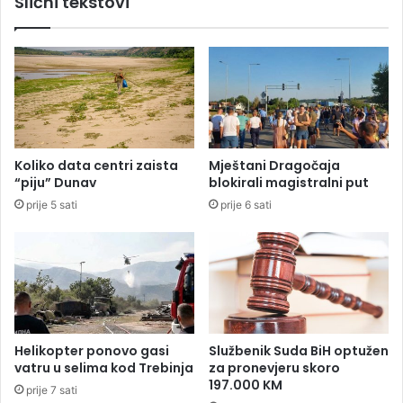
Slični tekstovi
e
c
s
i
t
j
i
a
B
n
a
a
n
k
j
o
a
n
Koliko data centri zaista
Mještani Dragočaja
l
T
“piju” Dunav
blokirali magistralni put
u
h
prije 5 sati
prije 6 sati
k
o
a
m
-
p
L
s
a
o
k
n
t
o
a
v
Helikopter ponovo gasi
Službenik Suda BiH optužen
š
o
vatru u selima kod Trebinja
za pronevjeru skoro
i
g
197.000 KM
prije 7 sati
k