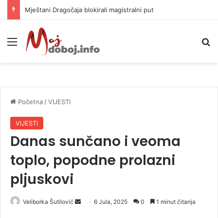
Mještani Dragočaja blokirali magistralni put
Meni
P
Početna
/
VIJESTI
VIJESTI
Danas sunčano i veoma
toplo, popodne prolazni
pljuskovi
Veliborka Šutilović
S
6 Jula, 2025
0
1 minut čitanja
e