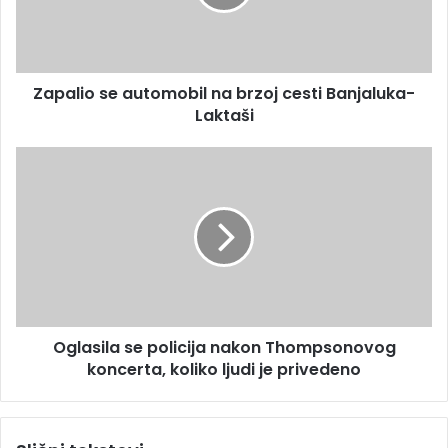
a
i
d
o
r
s
e
e
s
Zapalio se automobil na brzoj cesti Banjaluka-
a
u
Laktaši
u
t
o
O
m
g
o
l
b
a
i
s
l
i
n
l
a
a
b
s
r
Oglasila se policija nakon Thompsonovog
e
z
koncerta, koliko ljudi je privedeno
p
o
o
j
l
c
i