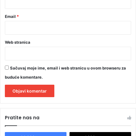
p
r
i
Email
*
v
e
d
e
Web stranica
n
o
Sačuvaj moje ime, email i web stranicu u ovom browseru za
buduće komentare.
A
l
Pratite nas na
t
e