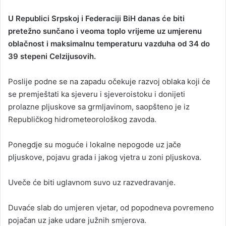
n
U Republici Srpskoj i Federaciji BiH danas će biti
d
pretežno sunčano i veoma toplo vrijeme uz umjerenu
a
oblačnost i maksimalnu temperaturu vazduha od 34 do
n
39 stepeni Celzijusovih.
e
m
a
Poslije podne se na zapadu očekuje razvoj oblaka koji će
i
se premještati ka sjeveru i sjeveroistoku i donijeti
l
prolazne pljuskove sa grmljavinom, saopšteno je iz
Republičkog hidrometeorološkog zavoda.
Ponegdje su moguće i lokalne nepogode uz jače
pljuskove, pojavu grada i jakog vjetra u zoni pljuskova.
Uveče će biti uglavnom suvo uz razvedravanje.
Duvaće slab do umjeren vjetar, od popodneva povremeno
pojačan uz jake udare južnih smjerova.