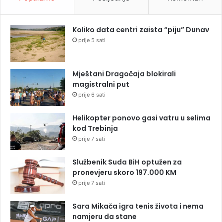
Koliko data centri zaista “piju” Dunav
prije 5 sati
Mještani Dragočaja blokirali
magistralni put
prije 6 sati
Helikopter ponovo gasi vatru u selima
kod Trebinja
prije 7 sati
Službenik Suda BiH optužen za
pronevjeru skoro 197.000 KM
prije 7 sati
Sara Mikača igra tenis života i nema
namjeru da stane