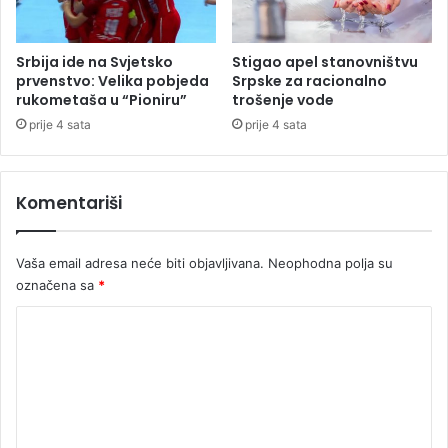
a
l
r
e
a
z
Srbija ide na Svjetsko
Stigao apel stanovništvu
n
a
prvenstvo: Velika pobjeda
Srpske za racionalno
j
v
rukometaša u “Pioniru”
trošenje vode
e
r
prije 4 sata
prije 4 sata
r
š
u
i
s
l
Komentariši
k
o
o
1
-
8
Vaša email adresa neće biti objavljivana.
Neophodna polja su
s
8
r
označena sa
*
p
p
o
K
s
l
k
i
o
o
c
m
g
a
h
e
j
r
a
n