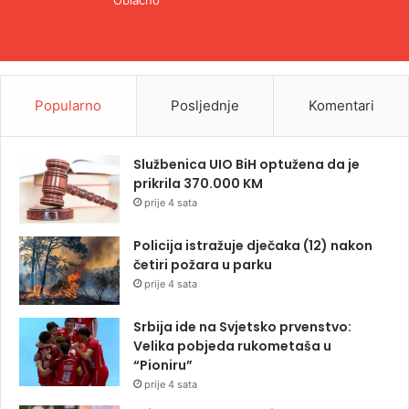
Oblačno
Popularno
Posljednje
Komentari
Službenica UIO BiH optužena da je
prikrila 370.000 KM
prije 4 sata
Policija istražuje dječaka (12) nakon
četiri požara u parku
prije 4 sata
Srbija ide na Svjetsko prvenstvo:
Velika pobjeda rukometaša u
“Pioniru”
prije 4 sata