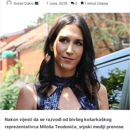
Goran Dakic
S
7 Juna, 2026
0
1 minut čitanja
e
n
d
a
n
e
m
a
i
l
Nakon vijesti da se razvodi od bivšeg košarkaškog
reprezentativca Miloša Teodosića, srpski mediji prenose