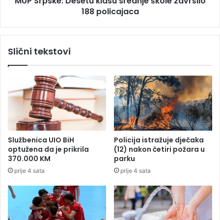
MUP Srpske: Desetu klasu srednje škole završilo
o
188 policajaca
D
l
e
a
s
z
e
Slični tekstovi
a
t
k
u
u
k
B
l
a
a
n
s
j
u
a
s
l
r
Službenica UIO BiH
Policija istražuje dječaka
u
e
optužena da je prikrila
(12) nakon četiri požara u
k
d
370.000 KM
parku
u
n
prije 4 sata
prije 4 sata
n
j
a
e
o
š
t
k
v
o