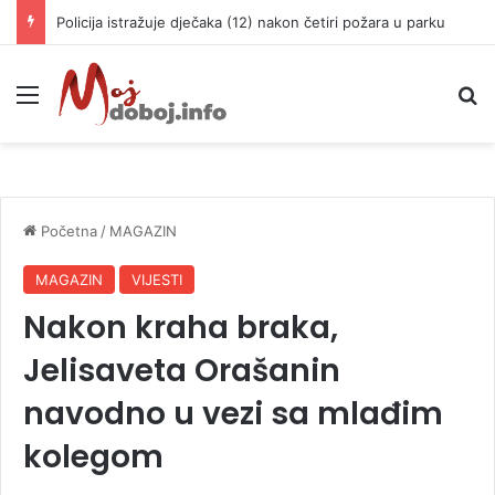
Policija istražuje dječaka (12) nakon četiri požara u parku
Meni
P
Početna
/
MAGAZIN
MAGAZIN
VIJESTI
Nakon kraha braka,
Jelisaveta Orašanin
navodno u vezi sa mlađim
kolegom