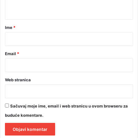
a
c
t
m
a
a
a
r
Ime
*
*
Email
*
Web stranica
Sačuvaj moje ime, email i web stranicu u ovom browseru za
buduće komentare.