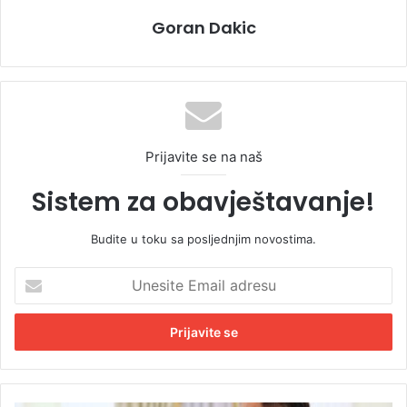
Goran Dakic
Prijavite se na naš
Sistem za obavještavanje!
Budite u toku sa posljednjim novostima.
U
n
e
s
i
t
e