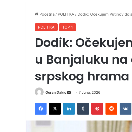
Početna
/
POLITIKA
/
Dodik: Očekujem Putinov dola
POLITIKA
TOP 1
Dodik: Očekuje
u Banjaluku na 
srpskog hrama
Goran Dakic
S
7 Juna, 2026
e
Facebook
X
LinkedIn
Tumblr
Pinterest
Reddit
VK
n
d
a
n