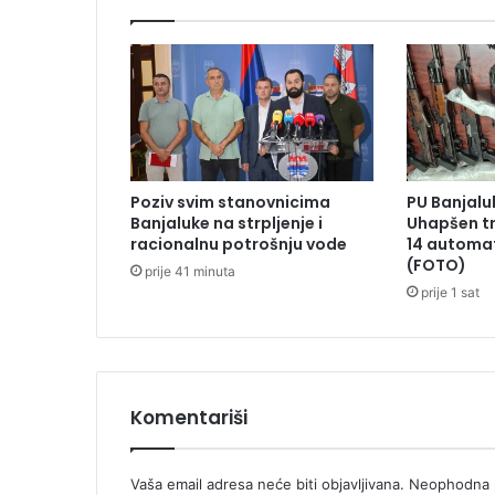
N
B
A
f
i
n
a
l
Poziv svim stanovnicima
PU Banjaluk
e
Banjaluke na strpljenje i
Uhapšen t
:
racionalnu potrošnju vode
14 automa
K
(FOTO)
prije 41 minuta
o
prije 1 sat
l
i
k
o
k
Komentariši
o
š
t
a
Vaša email adresa neće biti objavljivana.
Neophodna p