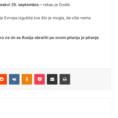
Moskvi 25. septembra –
rekao je Dodik.
 je Evropa izgubila sve što je mogla, da više nema
ko će im se Rusija obratiti po ovom pitanju je pitanje
Reddit
VKontakte
Odnoklassniki
Pocket
Podijeli putem Emaila
Odštampaj