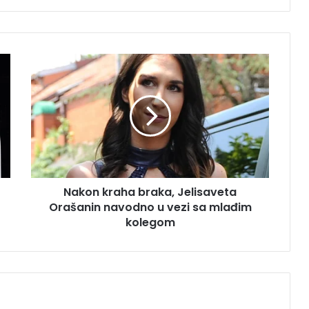
N
a
k
o
n
k
r
a
h
Nakon kraha braka, Jelisaveta
a
Orašanin navodno u vezi sa mlađim
b
r
kolegom
a
k
a
,
J
e