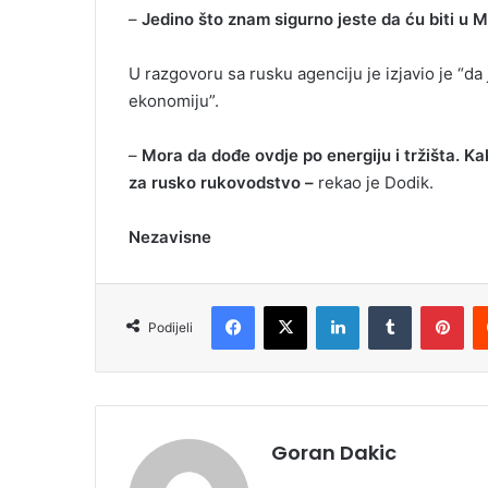
–
Jedino što znam sigurno jeste da ću biti u 
U razgovoru sa rusku agenciju je izjavio je “da
ekonomiju”.
–
Mora da dođe ovdje po energiju i tržišta. Ka
za rusko rukovodstvo –
rekao je Dodik.
Nezavisne
Facebook
X
LinkedIn
Tumblr
Pinterest
Podijeli
Goran Dakic