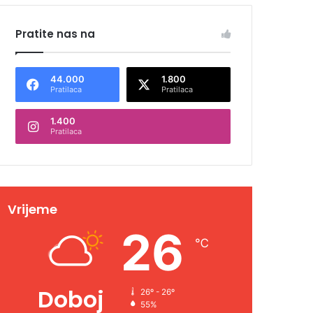
Pratite nas na
44.000
1.800
Pratilaca
Pratilaca
1.400
Pratilaca
Vrijeme
26
℃
Doboj
26º - 26º
55%