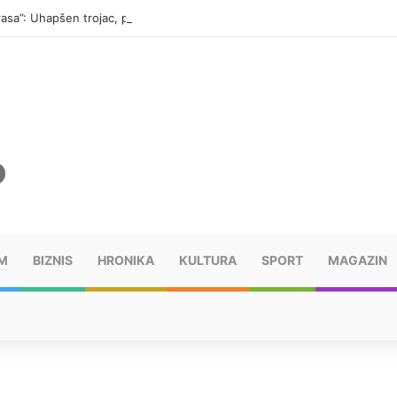
“Trasa”: Uhapšen trojac, pronađeno 14 automatskih pušaka (FOTO)
M
BIZNIS
HRONIKA
KULTURA
SPORT
MAGAZIN