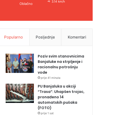
3.14 km/h
Oblačno
Popularno
Posljednje
Komentari
Poziv svim stanovnicima
Banjaluke na strpljenje i
racionalnu potrošnju
vode
prije 41 minuta
PU Banjaluka u akciji
“Trasa”: Uhapšen trojac,
pronađeno 14
automatskih pušaka
(FOTO)
prije 1 sat