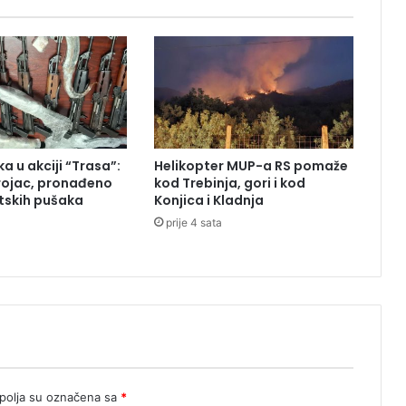
l
i
s
a
v
e
t
a
a u akciji “Trasa”:
Helikopter MUP-a RS pomaže
O
rojac, pronađeno
kod Trebinja, gori i kod
r
tskih pušaka
Konjica i Kladnja
a
prije 4 sata
š
a
n
i
n
n
a
v
o
d
olja su označena sa
*