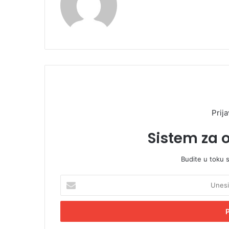
Prija
Sistem za 
Budite u toku 
U
n
e
s
i