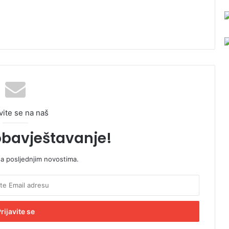
vite se na naš
obavještavanje!
sa posljednjim novostima.