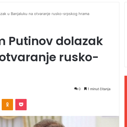
zak u Banjaluku na otvaranje rusko-srpskog hrama
m Putinov dolazak
otvaranje rusko-
0
1 minut čitanja
ontakte
Odnoklassniki
Pocket