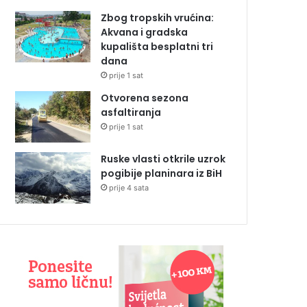
Zbog tropskih vrućina:
Akvana i gradska
kupališta besplatni tri
dana
prije 1 sat
Otvorena sezona
asfaltiranja
prije 1 sat
Ruske vlasti otkrile uzrok
pogibije planinara iz BiH
prije 4 sata