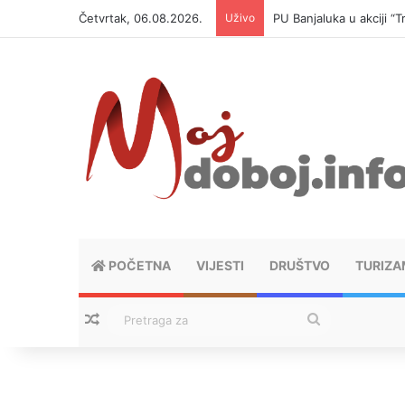
Četvrtak, 06.08.2026.
Uživo
PU Banjaluka u akciji 
POČETNA
VIJESTI
DRUŠTVO
TURIZA
Nasumični tekstovi
Pretraga
za