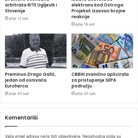
(
arbitraža RITE Ugljevik i
elektranu kod Ostroga:
8
Slovenije
Projekat izazvao brojne
5
reakcije
prije 12 sati
)
prije 18 sati
:
P
r
e
m
i
n
u
Preminuo Drago Galić,
CBBiH zvanično aplicirala
l
jedan od osnivača
za pristupanje SEPA
Euroherca
području
a
ž
prije 20 sati
prije 20 sati
e
n
a
Komentariši
h
e
r
Vaša email adresa neće biti objavljivana.
Neophodna polja su
o