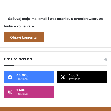
Sačuvaj moje ime, email i web stranicu u ovom browseru za
buduće komentare.
A
l
Pratite nas na
t
e
44.000
1.800
r
Pratilaca
Pratilaca
n
1.400
a
Pratilaca
t
i