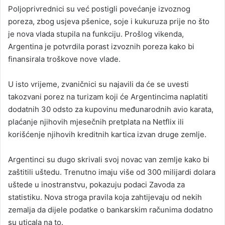
Poljoprivrednici su već postigli povećanje izvoznog
poreza, zbog usjeva pšenice, soje i kukuruza prije no što
je nova vlada stupila na funkciju. Prošlog vikenda,
Argentina je potvrdila porast izvoznih poreza kako bi
finansirala troškove nove vlade.
U isto vrijeme, zvaničnici su najavili da će se uvesti
takozvani porez na turizam koji će Argentincima naplatiti
dodatnih 30 odsto za kupovinu međunarodnih avio karata,
plaćanje njihovih mjesečnih pretplata na Netflix ili
korišćenje njihovih kreditnih kartica izvan druge zemlje.
Argentinci su dugo skrivali svoj novac van zemlje kako bi
zaštitili uštedu. Trenutno imaju više od 300 milijardi dolara
uštede u inostranstvu, pokazuju podaci Zavoda za
statistiku. Nova stroga pravila koja zahtijevaju od nekih
zemalja da dijele podatke o bankarskim računima dodatno
su uticala na to.