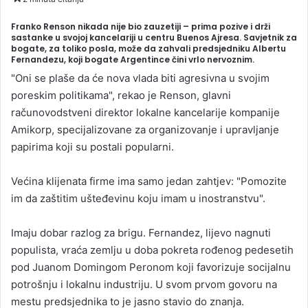
n
Franko Renson nikada nije bio zauzetiji – prima pozive i drži
d
sastanke u svojoj kancelariji u centru Buenos Ajresa. Savjetnik za
a
bogate, za toliko posla, može da zahvali predsjedniku Albertu
Fernandezu, koji bogate Argentince čini vrlo nervoznim.
n
e
"Oni se plaše da će nova vlada biti agresivna u svojim
m
poreskim politikama", rekao je Renson, glavni
a
računovodstveni direktor lokalne kancelarije kompanije
i
Amikorp, specijalizovane za organizovanje i upravljanje
l
papirima koji su postali popularni.
Većina klijenata firme ima samo jedan zahtjev: "Pomozite
im da zaštitim ušteđevinu koju imam u inostranstvu".
Imaju dobar razlog za brigu. Fernandez, lijevo nagnuti
populista, vraća zemlju u doba pokreta rođenog pedesetih
pod Juanom Domingom Peronom koji favorizuje socijalnu
potrošnju i lokalnu industriju. U svom prvom govoru na
mestu predsjednika to je jasno stavio do znanja.