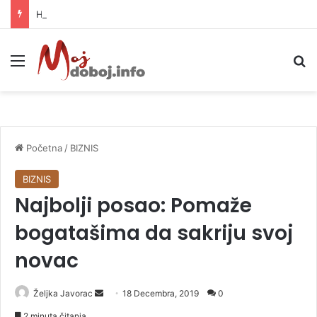
Helikopter ponovo gasi vatru u selima kod Trebinja
Meni
P
Početna
/
BIZNIS
BIZNIS
Najbolji posao: Pomaže
bogatašima da sakriju svoj
novac
Željka Javorac
S
18 Decembra, 2019
0
e
2 minuta čitanja