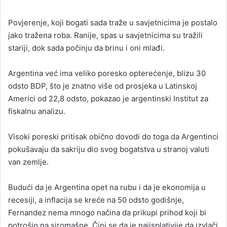
Povjerenje, koji bogati sada traže u savjetnicima je postalo
jako tražena roba. Ranije, spas u savjetnicima su tražili
stariji, dok sada počinju da brinu i oni mlađi.
Argentina već ima veliko poresko opterećenje, blizu 30
odsto BDP, što je znatno više od prosjeka u Latinskoj
Americi od 22,8 odsto, pokazao je argentinski Institut za
fiskalnu analizu.
Visoki poreski pritisak obično dovodi do toga da Argentinci
pokušavaju da sakriju dio svog bogatstva u stranoj valuti
van zemlje.
Budući da je Argentina opet na rubu i da je ekonomija u
recesiji, a inflacija se kreće na 50 odsto godišnje,
Fernandez nema mnogo načina da prikupi prihod koji bi
potrošio na siromašne. Čini se da je najisplativije da izvlači