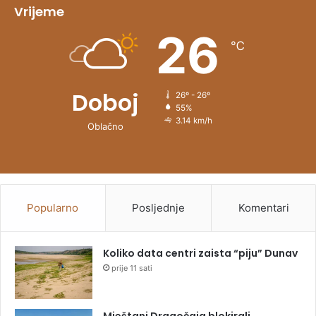
v
Vrijeme
e
26
℃
:
Doboj
26º - 26º
55%
3.14 km/h
Oblačno
Popularno
Posljednje
Komentari
Koliko data centri zaista “piju” Dunav
prije 11 sati
Mještani Dragočaja blokirali