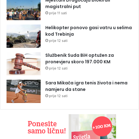
magistralni put
prije 11 sati
Helikopter ponovo gasi vatru u selima
kod Trebinja
prije 12 sati
Službenik Suda BiH optužen za
pronevjeru skoro 197.000 KM
prije 12 sati
Sara Mikača igra tenis života i nema
namjeru da stane
prije 12 sati