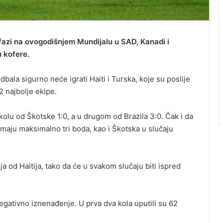
 fazi na ovogodišnjem Mundijalu u SAD, Kanadi i
 kofere.
bala sigurno neće igrati Haiti i Turska, koje su poslije
 najbolje ekipe.
m kolu od Škotske 1:0, a u drugom od Brazila 3:0. Čak i da
aju maksimalno tri boda, kao i Škotska u slučaju
a od Haitija, tako da će u svakom slučaju biti ispred
negativno iznenađenje. U prva dva kola uputili su 62