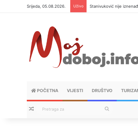
Srijeda, 05.08.2026.
Uživo
Čeka nas vreo vikend
POČETNA
VIJESTI
DRUŠTVO
TURIZA
Nasumični tekstovi
Pretraga
za