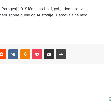
 i Paragvaj 1:0. Slično kao Haiti, pobjedom protiv
i međusobne duele od Australije i Paragvaja ne mogu
Reddit
VKontakte
Odnoklassniki
Pocket
Podijeli putem Emaila
Odštampaj