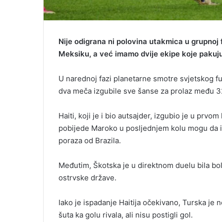
Nije odigrana ni polovina utakmica u grupnoj
Meksiku, a već imamo dvije ekipe koje pakuju
U narednoj fazi planetarne smotre svjetskog fud
dva meča izgubile sve šanse za prolaz među 32
Haiti, koji je i bio autsajder, izgubio je u prvo
pobijede Maroko u posljednjem kolu mogu da im
poraza od Brazila.
Međutim, Škotska je u direktnom duelu bila bolj
ostrvske države.
Iako je ispadanje Haitija očekivano, Turska je 
šuta ka golu rivala, ali nisu postigli gol.