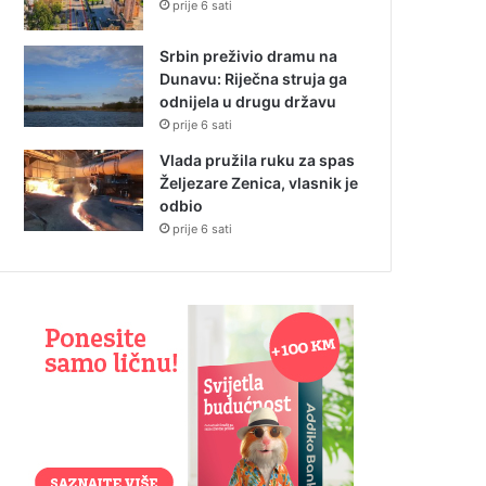
prije 6 sati
Srbin preživio dramu na
Dunavu: Riječna struja ga
odnijela u drugu državu
prije 6 sati
Vlada pružila ruku za spas
Željezare Zenica, vlasnik je
odbio
prije 6 sati