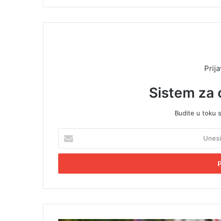
Prija
Sistem za 
Budite u toku 
U
n
e
s
i
t
e
E
m