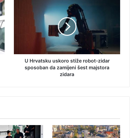
U
H
r
v
a
t
s
k
u
u
U Hrvatsku uskoro stiže robot-zidar
s
sposoban da zamijeni šest majstora
k
zidara
o
r
o
s
t
i
ž
e
r
o