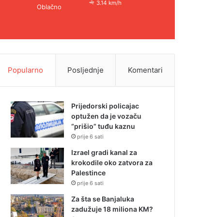
3.14 km/h
Oblačno
Popularno
Posljednje
Komentari
Prijedorski policajac
optužen da je vozaču
“prišio” tuđu kaznu
prije 6 sati
Izrael gradi kanal za
krokodile oko zatvora za
Palestince
prije 6 sati
Za šta se Banjaluka
zadužuje 18 miliona KM?