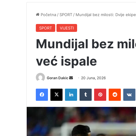
Početna
/
SPORT
/
Mundijal bez milosti: Dvije ekipe
SPORT
VIJESTI
Mundijal bez mil
već ispale
Goran Dakic
S
20 Juna, 2026
e
Facebook
X
LinkedIn
Tumblr
Pinterest
Reddit
VK
n
d
a
n
e
m