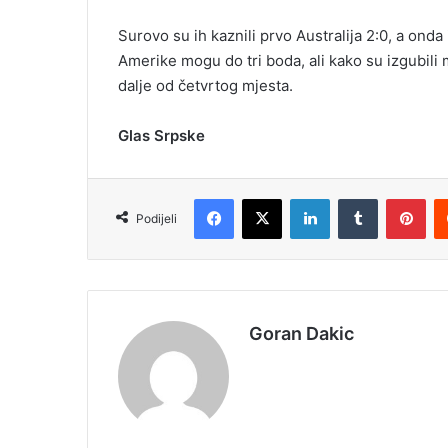
Surovo su ih kaznili prvo Australija 2:0, a onda
Amerike mogu do tri boda, ali kako su izgubil
dalje od četvrtog mjesta.
Glas Srpske
Facebook
X
LinkedIn
Tumblr
Pinterest
Podijeli
Goran Dakic