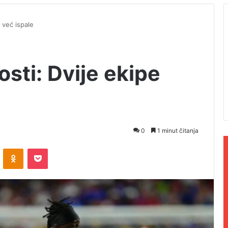
 već ispale
osti: Dvije ekipe
0
1 minut čitanja
ontakte
Odnoklassniki
Pocket