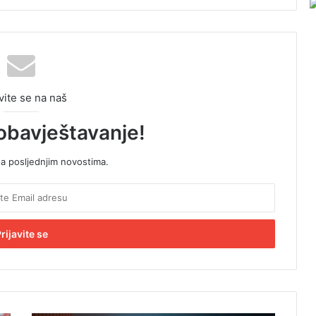
vite se na naš
obavještavanje!
sa posljednjim novostima.