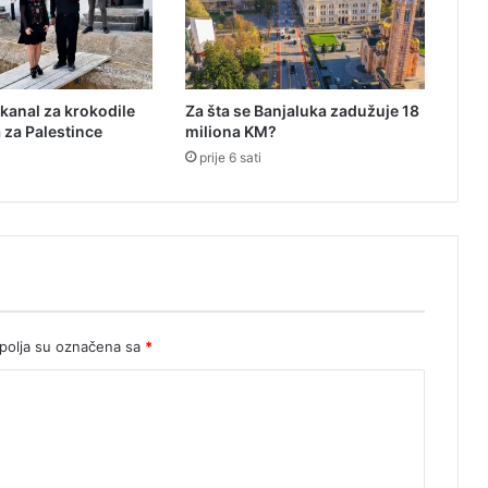
b
o
t
-
 kanal za krokodile
Za šta se Banjaluka zadužuje 18
z
 za Palestince
miliona KM?
i
prije 6 sati
d
a
r
s
p
o
s
o
b
olja su označena sa
*
a
n
d
a
z
a