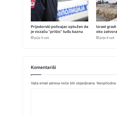
a
š
l
a
Prijedorski policajac optužen da
Izrael gradi
m
je vozaču “prišio” tuđu kaznu
oko zatvora
r
prije 6 sati
prije 6 sati
t
v
u
b
e
b
Komentariši
u
:
D
Vaša email adresa neće biti objavljivana.
Neophodna p
a
K
l
i
o
j
m
e
t
e