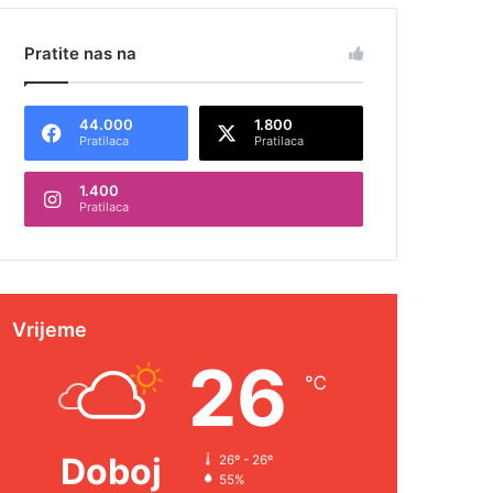
Pratite nas na
44.000
1.800
Pratilaca
Pratilaca
1.400
Pratilaca
Vrijeme
26
℃
Doboj
26º - 26º
55%