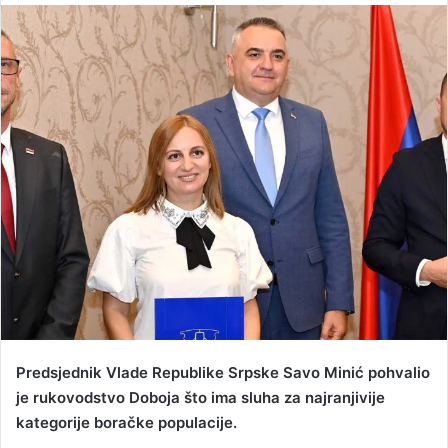
n
d
a
n
e
m
a
i
l
Predsjednik Vlade Republike Srpske Savo Minić pohvalio
je rukovodstvo Doboja što ima sluha za najranjivije
kategorije boračke populacije.