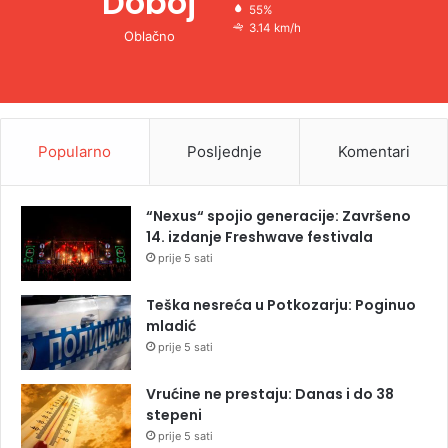
Doboj
55%
3.14 km/h
Oblačno
Popularno
Posljednje
Komentari
“Nexus“ spojio generacije: Završeno
14. izdanje Freshwave festivala
prije 5 sati
Teška nesreća u Potkozarju: Poginuo
mladić
prije 5 sati
Vrućine ne prestaju: Danas i do 38
stepeni
prije 5 sati