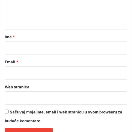
n
t
a
r
Ime
*
*
Email
*
Web stranica
Sačuvaj moje ime, email i web stranicu u ovom browseru za
buduće komentare.