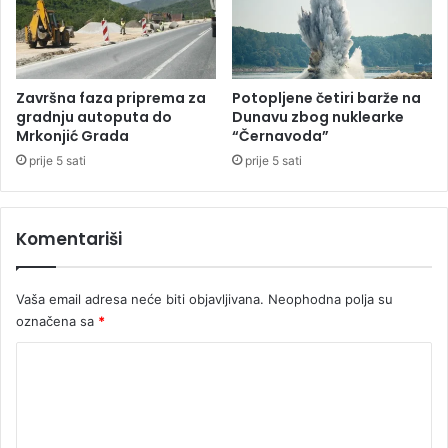
t
s
a
m
i
j
s
e
p
n
Završna faza priprema za
Potopljene četiri barže na
a
a
gradnju autoputa do
Dunavu zbog nuklearke
s
t
Mrkonjić Grada
“Černavoda”
a
r
prije 5 sati
prije 5 sati
e
n
e
Komentariši
r
a
Vaša email adresa neće biti objavljivana.
Neophodna polja su
označena sa
*
K
o
m
e