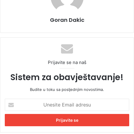
Goran Dakic
Prijavite se na naš
Sistem za obavještavanje!
Budite u toku sa posljednjim novostima.
U
n
e
s
i
t