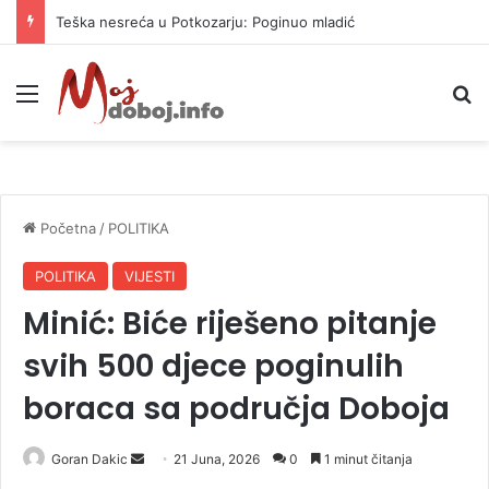
Teška nesreća u Potkozarju: Poginuo mladić
Meni
P
Početna
/
POLITIKA
POLITIKA
VIJESTI
Minić: Biće riješeno pitanje
svih 500 djece poginulih
boraca sa područja Doboja
Goran Dakic
S
21 Juna, 2026
0
1 minut čitanja
e