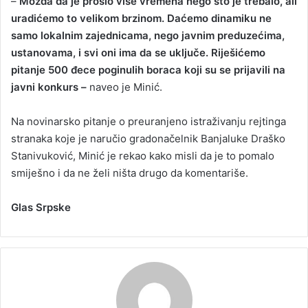
–
Možda da je prošlo više vremena nego što je trebalo, ali
uradićemo to velikom brzinom. Daćemo dinamiku ne
samo lokalnim zajednicama, nego javnim preduzećima,
ustanovama, i svi oni ima da se uključe. Riješićemo
pitanje 500 đece poginulih boraca koji su se prijavili na
javni konkurs –
naveo je Minić.
Na novinarsko pitanje o preuranjeno istraživanju rejtinga
stranaka koje je naručio gradonačelnik Banjaluke Draško
Stanivuković, Minić je rekao kako misli da je to pomalo
smiješno i da ne želi ništa drugo da komentariše.
Glas Srpske