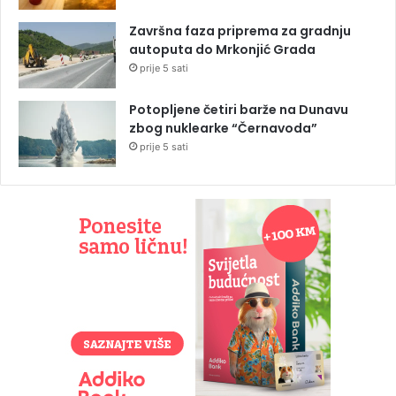
Završna faza priprema za gradnju
autoputa do Mrkonjić Grada
prije 5 sati
Potopljene četiri barže na Dunavu
zbog nuklearke “Černavoda”
prije 5 sati