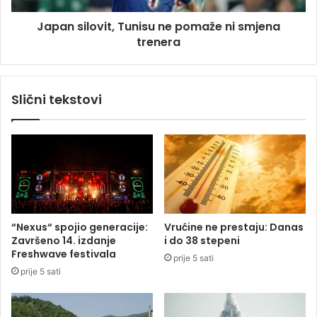
d
o
o
Japan silovit, Tunisu ne pomaže ni smjena
v
r
trenera
i
9
t
2
,
”
T
Slični tekstovi
o
u
t
n
v
i
o
s
r
u
i
n
l
e
a
p
p
o
“Nexus“ spojio generacije:
Vrućine ne prestaju: Danas
u
m
Završeno 14. izdanje
i do 38 stepeni
t
a
Freshwave festivala
prije 5 sati
ž
ž
prije 5 sati
i
e
v
n
o
i