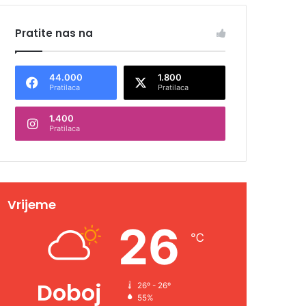
Pratite nas na
44.000
1.800
Pratilaca
Pratilaca
1.400
Pratilaca
Vrijeme
26
℃
Doboj
26º - 26º
55%