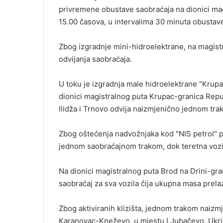
privremene obustave saobraćaja na dionici ma
15.00 časova, u intervalima 30 minuta obustave
Zbog izgradnje mini-hidroelektrane, na magist
odvijanja saobraćaja.
U toku je izgradnja male hidroelektrane "Krupac
dionici magistralnog puta Krupac-granica Repu
Ilidža i Trnovo odvija naizmjenično jednom tr
Zbog oštećenja nadvožnjaka kod "NIS petrol" 
jednom saobraćajnom trakom, dok teretna vozi
Na dionici magistralnog puta Brod na Drini-gra
saobraćaj za sva vozila čija ukupna masa prelaz
Zbog aktiviranih klizišta, jednom trakom naizm
Karanovac-Kneževo, u mjestu LJubačevo, Ukrin