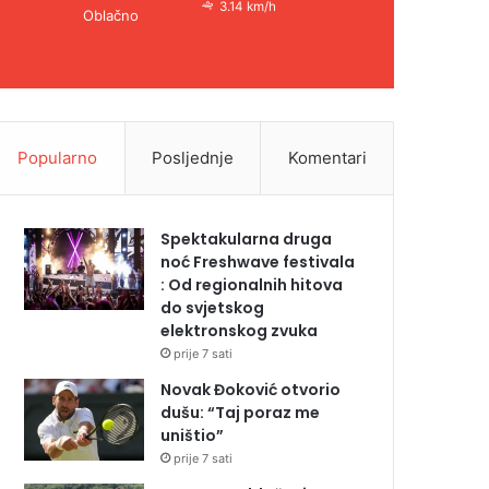
3.14 km/h
Oblačno
Popularno
Posljednje
Komentari
Spektakularna druga
noć Freshwave festivala
: Od regionalnih hitova
do svjetskog
elektronskog zvuka
prije 7 sati
Novak Đoković otvorio
dušu: “Taj poraz me
uništio”
prije 7 sati