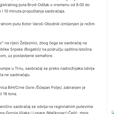
gistralnog puta Brod-Odžak u vremenu od 8.00 do
 i 10 minuta propuštanja saobraćaja.
ralnom putu Kotor Varoš-Obodnik izmijenjen je režim
" na rijeci Željeznici, zbog čega se saobraćaj na
blike Srpske /Bogatići/ na području opština Istočna
akom, uz postavljene semafore.
pumpe u Trnu, saobraćaj se preko nadvožnjaka odvija
la ne saobraćaju.
nica BiH/Crne Gore /Šćepan Polje/, zabranjen je
i 16 tona.
jenično saobraćaj se odvija na regionalnim putevima
a-Gornja Vijaka i Lopare /Mačkovac/-Čelić, zbog