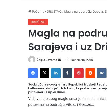
Početna
/
DRUŠTVO
/
Magla na području Doboja, Sa
DRUŠTVO
Magla na podru
Sarajeva i uz Dr
Željka Javorac
S
18 Decembra, 2019
e
Facebook
X
LinkedIn
Tumblr
Pinterest
Reddit
VK
n
d
a
Saobraćaj se ovog jutra u Republici Srpskoj i Feder
kotlinama i duž riječnih tokova, te preko prevoja m
n
putevima uz rijeku Drinu.
e
Vidljivost je zbog magle smanjena i na dionica
m
putevima na području Viteza i Goražda.
a