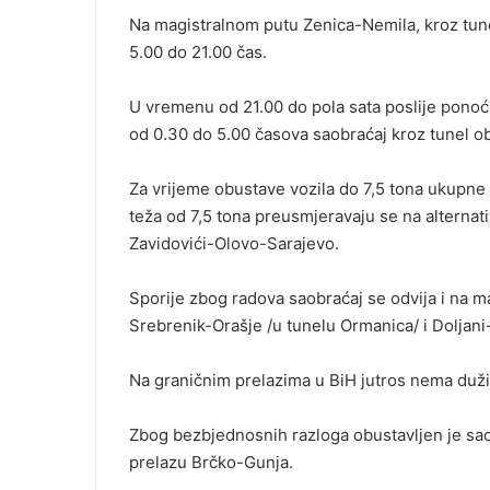
Na magistralnom putu Zenica-Nemila, kroz tun
5.00 do 21.00 čas.
U vremenu od 21.00 do pola sata poslije ponoć
od 0.30 do 5.00 časova saobraćaj kroz tunel ob
Za vrijeme obustave vozila do 7,5 tona ukupne 
teža od 7,5 tona preusmjeravaju se na alternat
Zavidovići-Olovo-Sarajevo.
Sporije zbog radova saobraćaj se odvija i na m
Srebrenik-Orašje /u tunelu Ormanica/ i Doljan
Na graničnim prelazima u BiH jutros nema duži
Zbog bezbjednosnih razloga obustavljen je sao
prelazu Brčko-Gunja.