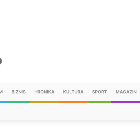
šu: “Taj poraz me uništio”
M
BIZNIS
HRONIKA
KULTURA
SPORT
MAGAZIN