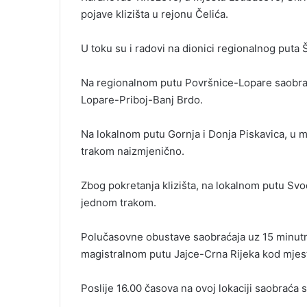
pojave klizišta u rejonu Čelića.
U toku su i radovi na dionici regionalnog puta
Na regionalnom putu Površnice-Lopare saobraća
Lopare-Priboj-Banj Brdo.
Na lokalnom putu Gornja i Donja Piskavica, u mj
trakom naizmjenično.
Zbog pokretanja klizišta, na lokalnom putu Svo
jednom trakom.
Polučasovne obustave saobraćaja uz 15 minutno
magistralnom putu Jajce-Crna Rijeka kod mjest
Poslije 16.00 časova na ovoj lokaciji saobraća