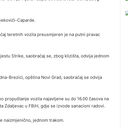
 Šekovići-Caparde.
j teretnih vozila preusmjeren je na putni pravac
estu Strike, saobraćaj se, zbog klizišta, odvija jednom
dna-Brezici, opština Novi Grad, saobraćaj se odvija
 propuštanje vozila najavljene su do 16.00 časova na
a Zdaljevac u FBiH, gdje se izvode sanacioni radovi.
 se naizmjenično, jednom trakom.