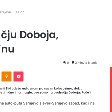
rajeva i uz Drinu
čju Doboja,
inu
0
3 minuta čitanja
ontakte
Odnoklassniki
Pocket
aciji BiH odvija uglavnom po suvim kolovozima, dok u
jestimično ima magle, posebno na području Doboja, Foče i
ma auto-puta Sarajevo sjever-Sarajevo zapad, kao i na