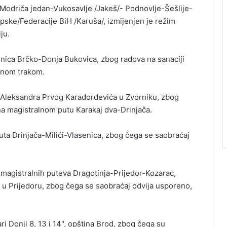
Modriča jedan-Vukosavlje /Jakeš/- Podnovlje-Šešlije-
ke/Federacije BiH /Karuša/, izmijenjen je režim
ju.
ionica Brčko-Donja Bukovica, zbog radova na sanaciji
dnom trakom.
ja Aleksandra Prvog Karađorđevića u Zvorniku, zbog
na magistralnom putu Karakaj dva-Drinjača.
puta Drinjača-Milići-Vlasenica, zbog čega se saobraćaj
 magistralnih puteva Dragotinja-Prijedor-Kozarac,
 u Prijedoru, zbog čega se saobraćaj odvija usporeno,
ri Donji 8, 13 i 14", opština Brod, zbog čega su