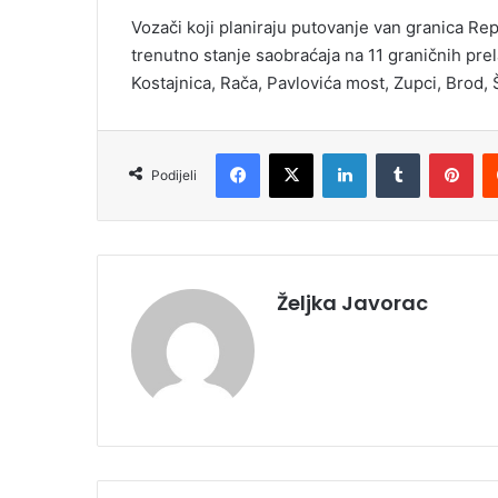
Vozači koji planiraju putovanje van granica R
trenutno stanje saobraćaja na 11 graničnih pre
Kostajnica, Rača, Pavlovića most, Zupci, Brod, 
Facebook
X
LinkedIn
Tumblr
Pinterest
Podijeli
Željka Javorac