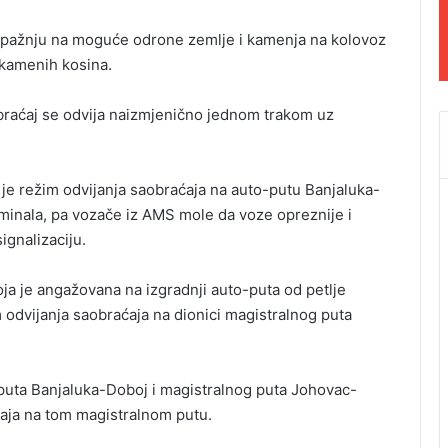
 pažnju na moguće odrone zemlje i kamenja na kolovoz
 kamenih kosina.
braćaj se odvija naizmjenično jednom trakom uz
n je režim odvijanja saobraćaja na auto-putu Banjaluka-
erminala, pa vozače iz AMS mole da voze opreznije i
ignalizaciju.
koja je angažovana na izgradnji auto-puta od petlje
 odvijanja saobraćaja na dionici magistralnog puta
puta Banjaluka-Doboj i magistralnog puta Johovac-
ćaja na tom magistralnom putu.