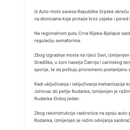
i
Iz Auto-moto saveza Republike Srpske skreću
l
na dionicama koje prolaze kroz usjeke i pored
Na regionalnom putu Crna Rijeka-Bjelajce sao
regulaciju semaforima.
Zbog izgradnje mosta na rijeci Savi, izmijenje
Gradiška, u zoni naselja Čatrnja i carinskog t
sporije, te da poštuju privremeno postavljenu s
Radi uključivanja i isključivanja mehanizacije 
Johovac do petlje Rudanka, izmijenjen je režim
Rudanka-Doboj jedan.
Zbog rekonstrukcije raskrsnice na spoju auto-
Rudanka, izmijenjen je režim odvijanja saobra