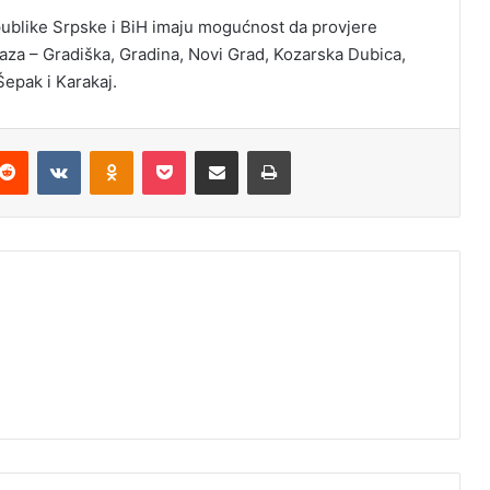
epublike Srpske i BiH imaju mogućnost da provjere
laza – Gradiška, Gradina, Novi Grad, Kozarska Dubica,
Šepak i Karakaj.
Reddit
VKontakte
Odnoklassniki
Pocket
Podijeli putem Emaila
Odštampaj