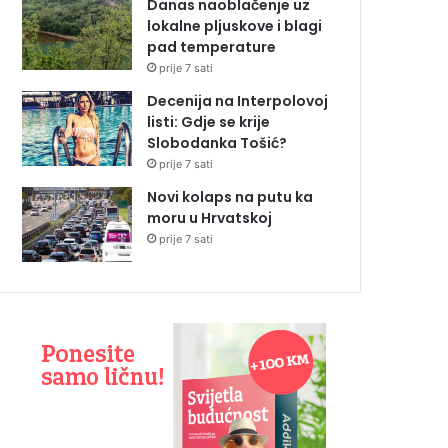
Danas naoblačenje uz
lokalne pljuskove i blagi
pad temperature
prije 7 sati
Decenija na Interpolovoj
listi: Gdje se krije
Slobodanka Tošić?
prije 7 sati
Novi kolaps na putu ka
moru u Hrvatskoj
prije 7 sati