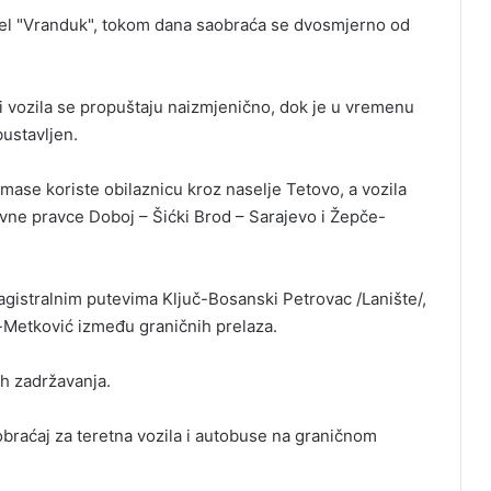
el "Vranduk", tokom dana saobraća se dvosmjerno od
i vozila se propuštaju naizmjenično, dok je u vremenu
ustavljen.
mase koriste obilaznicu kroz naselje Tetovo, a vozila
ivne pravce Doboj – Šićki Brod – Sarajevo i Žepče-
agistralnim putevima Ključ-Bosanski Petrovac /Lanište/,
i-Metković između graničnih prelaza.
h zadržavanja.
braćaj za teretna vozila i autobuse na graničnom