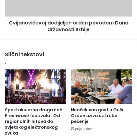
a
o
t
v
n
i
i
Cvijanovićevoj dodijeljen orden povodom Dana
ć
m
državnosti Srbije
e
z
v
a
o
s
j
Slični tekstovi
t
d
a
o
v
d
a
i
m
j
a
e
u
l
B
j
u
e
Spektakularna druga noć
Neočekivan gost u Guči:
ž
n
Freshwave festivala : Od
Orban uživa uz trube i
i
o
regionalnih hitova do
pečenje
m
r
svjetskog elektronskog
prije 1 dan
u
d
zvuka