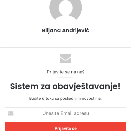
Biljana Andrijević
Prijavite se na naš
Sistem za obavještavanje!
Budite u toku sa posljednjim novostima.
U
n
e
s