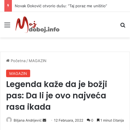
Novak Đoković otvorio dušu: “Taj poraz me uništio”
Meni
P
Početna
/
MAGAZIN
MAGAZIN
Legenda kaže da je božji
pas: Da li je ovo najveća
rasa ikada
Biljana Andrijević
S
12 Februara, 2022
0
1 minut čitanja
e