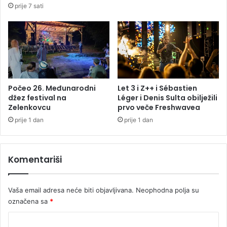
u
e
prije 7 sati
z
n
p
p
o
o
k
v
l
o
i
d
č
o
e
m
Počeo 26. Međunarodni
Let 3 i Z++ i Sébastien
"
džez festival na
Léger i Denis Sulta obilježili
D
Zelenkovcu
prvo veče Freshwavea
A
a
l
n
prije 1 dan
prije 1 dan
a
a
h
d
u
r
Komentariši
e
ž
k
a
b
v
Vaša email adresa neće biti objavljivana.
Neophodna polja su
e
n
označena sa
*
r
o
"
s
K
t