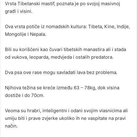
Vrsta Tibetanski mastif, poznata je po svojoj masivnoj
n
građi i visini.
d
a
Ova vrsta potiče iz nomadskih kultura: Tibeta, Kine, Indije,
n
Mongolije i Nepala.
e
m
a
Bili su korišćeni kao čuvari tibetskih manastira ali i stada
i
od vukova, leoparda, medvjeda i ostalih predatora.
l
Dva psa ove rase mogu savladati lava bez problema.
Njihova težina se kreće između 63 – 78kg, dok visina
dostiže i do 70cm.
Veoma su hrabri, inteligentni i odani svojim vlasnicima ali
umiju biti i prave zvjerke ukoliko ih ne vaspitate na pravi
način.