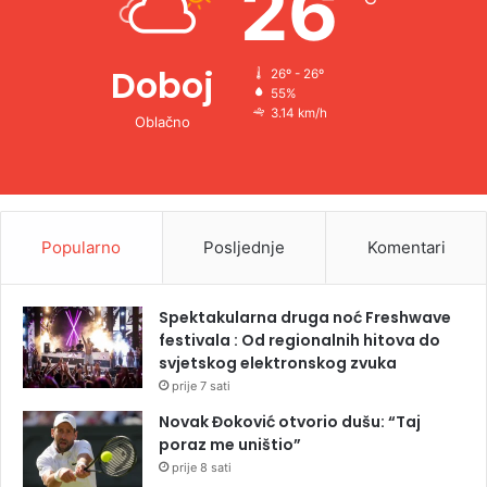
26
:
Doboj
26º - 26º
55%
3.14 km/h
Oblačno
Popularno
Posljednje
Komentari
Spektakularna druga noć Freshwave
festivala : Od regionalnih hitova do
svjetskog elektronskog zvuka
prije 7 sati
Novak Đoković otvorio dušu: “Taj
poraz me uništio”
prije 8 sati