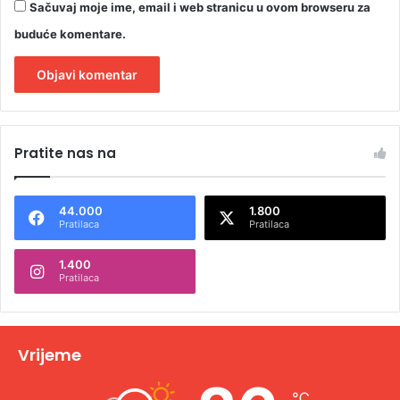
Sačuvaj moje ime, email i web stranicu u ovom browseru za
buduće komentare.
A
l
Pratite nas na
t
e
44.000
1.800
r
Pratilaca
Pratilaca
n
1.400
a
Pratilaca
t
i
v
Vrijeme
e
℃