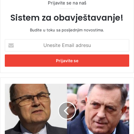
Prijavite se na naš
Sistem za obavještavanje!
Budite u toku sa posljednjim novostima.
U
n
e
s
i
t
e
E
D
m
o
a
d
i
i
l
k
a
o
d
Š
r
m