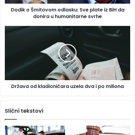
e
i
s
Dodik o Šmitovom odlasku: Sve plate iz BiH da
t
u
donira u humanitarne svrhe
o
v
o
D
m
r
o
ž
d
a
l
v
a
a
s
o
k
d
u
k
:
Država od kladioničara uzela dva i po miliona
l
S
a
v
d
e
i
Slični tekstovi
p
o
l
n
a
i
t
č