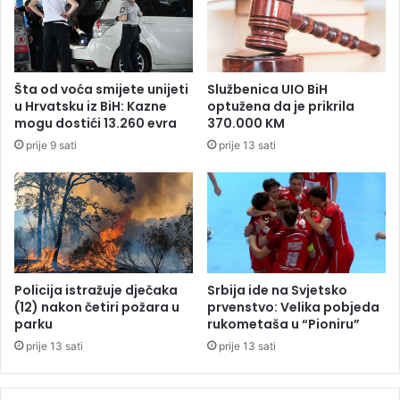
e
a
i
r
z
a
B
u
i
z
Šta od voća smijete unijeti
Službenica UIO BiH
H
e
u Hrvatsku iz BiH: Kazne
optužena da je prikrila
d
l
mogu dostići 13.260 evra
370.000 KM
a
a
prije 9 sati
prije 13 sati
d
d
o
v
n
a
i
i
r
p
a
o
u
m
h
i
Policija istražuje dječaka
Srbija ide na Svjetsko
u
l
(12) nakon četiri požara u
prvenstvo: Velika pobjeda
m
parku
rukometaša u “Pioniru”
i
a
o
prije 13 sati
prije 13 sati
n
n
i
a
t