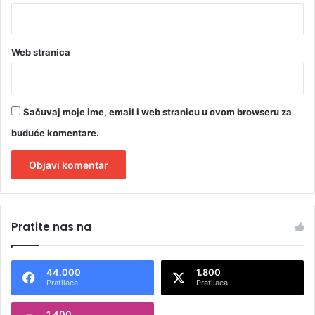
Web stranica
Sačuvaj moje ime, email i web stranicu u ovom browseru za
buduće komentare.
A
l
Pratite nas na
t
e
44.000
1.800
r
Pratilaca
Pratilaca
n
1.400