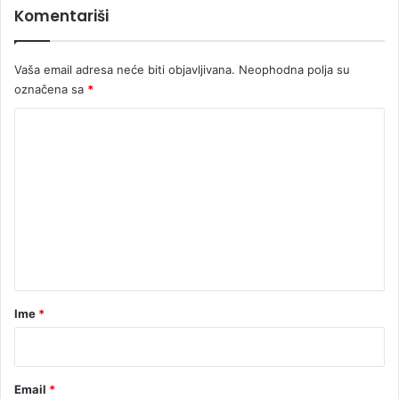
Komentariši
a
r
n
Vaša email adresa neće biti objavljivana.
Neophodna polja su
e
označena sa
*
s
v
K
r
h
o
e
m
e
n
t
a
r
Ime
*
*
Email
*