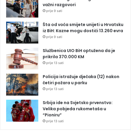
važni razgovori
prije 9 sati
Šta od voća smijete unijeti u Hrvatsku
iz BiH: Kazne mogu dostići 13.260 evra
prije 9 sati
Službenica UIO BiH optužena da je
prikrila 370.000 KM
prije 13 sati
Policija istražuje dječaka (12) nakon
četiri požara u parku
prije 13 sati
Srbija ide na Svjetsko prvenstvo:
Velika pobjeda rukometaša u
“Pioniru”
prije 13 sati