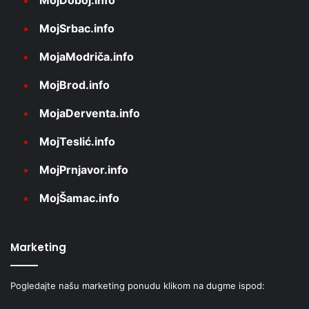
MojDoboj.info
MojSrbac.info
MojaModriča.info
MojBrod.info
MojaDerventa.info
MojTeslić.info
MojPrnjavor.info
MojŠamac.info
Marketing
Pogledajte našu marketing ponudu klikom na dugme ispod: