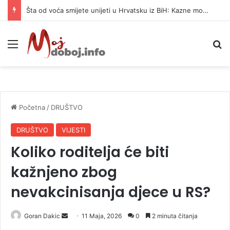
Šta od voća smijete unijeti u Hrvatsku iz BiH: Kazne mogu dostići 13.260 evra
Meni
P
Početna
/
DRUŠTVO
DRUŠTVO
VIJESTI
Koliko roditelja će biti
kažnjeno zbog
nevakcinisanja djece u RS?
Goran Dakic
S
11 Maja, 2026
0
2 minuta čitanja
e