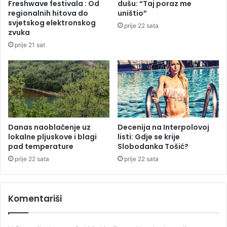
Freshwave festivala : Od
dušu: “Taj poraz me
a
r
regionalnih hitova do
uništio”
o
a
svjetskog elektronskog
prije 22 sata
i
d
zvuka
z
a
prije 21 sat
p
s
o
e
l
z
i
a
c
d
i
u
j
ž
s
i
Danas naoblačenje uz
Decenija na Interpolovoj
k
lokalne pljuskove i blagi
listi: Gdje se krije
o
pad temperature
Slobodanka Tošić?
e
b
s
v
prije 22 sata
prije 22 sata
t
e
a
z
n
n
Komentariši
i
i
c
c
e
a