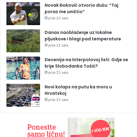
Novak Đoković otvorio dušu: “Taj
poraz me uništio”
prije 22 sata
Danas naoblačenje uz lokalne
pljuskove i blagi pad temperature
prije 22 sata
Decenija na Interpolovoj listi: Gdje se
krije Slobodanka Tošić?
prije 22 sata
Novi kolaps na putu ka moru u
Hrvatskoj
prije 22 sata