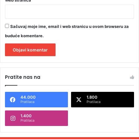
Sačuvaj moje ime, email i web stranicu u ovom browseru za
buduće komentare.
A
l
Pratite nas na
t
e
44.000
1.800
r
Pratilaca
Pratilaca
n
1.400
a
Pratilaca
t
i