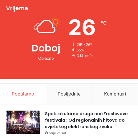
v
Vrijeme
e
26
℃
:
Doboj
26º - 26º
55%
3.14 km/h
Oblačno
Popularno
Posljednje
Komentari
Spektakularna druga noć Freshwave
festivala : Od regionalnih hitova do
svjetskog elektronskog zvuka
prije 21 sat