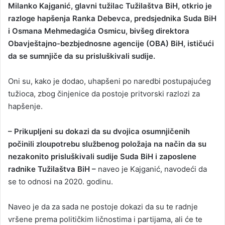
Milanko Kajganić, glavni tužilac Tužilaštva BiH, otkrio je
n
razloge hapšenja Ranka Debevca, predsjednika Suda BiH
d
i Osmana Mehmedagića Osmicu, bivšeg direktora
a
Obavještajno-bezbjednosne agencije (OBA) BiH, ističući
n
da se sumnjiče da su prisluškivali sudije.
e
m
a
Oni su, kako je dodao, uhapšeni po naredbi postupajućeg
i
tužioca, zbog činjenice da postoje pritvorski razlozi za
l
hapšenje.
– Prikupljeni su dokazi da su dvojica osumnjičenih
počinili zloupotrebu službenog položaja na način da su
nezakonito prisluškivali sudije Suda BiH i zaposlene
radnike Tužilaštva BiH –
naveo je Kajganić, navodeći da
se to odnosi na 2020. godinu.
Naveo je da za sada ne postoje dokazi da su te radnje
vršene prema političkim ličnostima i partijama, ali će te