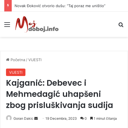
Novak Đoković otvorio dušu: “Taj poraz me uništio”
Meni
P
Početna
/
VIJESTI
VIJESTI
Kajganić: Debevec i
Mehmedagić uhapšeni
zbog prisluškivanja sudija
Goran Dakic
S
19 Decembra, 2023
0
1 minut čitanja
e