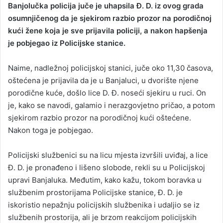
Banjolučka policija juče je uhapsila Đ. D. iz ovog grada
n
osumnjičenog da je sjekirom razbio prozor na porodičnoj
d
kući žene koja je sve prijavila policiji, a nakon hapšenja
a
je pobjegao iz Policijske stanice.
n
e
Naime, nadležnoj policijskoj stanici, juče oko 11,30 časova,
m
a
oštećena je prijavila da je u Banjaluci, u dvorište njene
i
porodične kuće, došlo lice D. Đ. noseći sjekiru u ruci. On
l
je, kako se navodi, galamio i nerazgovjetno pričao, a potom
sjekirom razbio prozor na porodičnoj kući oštećene.
Nakon toga je pobjegao.
Policijski službenici su na licu mjesta izvršili uviđaj, a lice
Đ. D. je pronađeno i lišeno slobode, rekli su u Policijskoj
upravi Banjaluka. Međutim, kako kažu, tokom boravka u
službenim prostorijama Policijske stanice, Đ. D. je
iskoristio nepažnju policijskih službenika i udaljio se iz
službenih prostorija, ali je brzom reakcijom policijskih