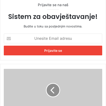
Prijavite se na naš
Sistem za obavještavanje!
Budite u toku sa posljednjim novostima.
U
n
e
s
i
t
e
E
I
m
z
a
n
i
a
l
d
a
K
d
o
r