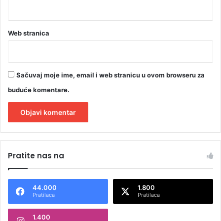
Web stranica
Sačuvaj moje ime, email i web stranicu u ovom browseru za
buduće komentare.
A
l
Pratite nas na
t
e
44.000
1.800
r
Pratilaca
Pratilaca
n
1.400
a