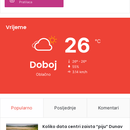
Pratilaca
t
i
v
Vrijeme
e
26
℃
:
Doboj
26º - 26º
55%
3.14 km/h
Oblačno
Popularno
Posljednje
Komentari
Koliko data centri zaista “piju” Dunav