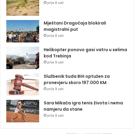
prije 8 sati
Mještani Dragočaja blokirali
magistralni put
prije 8 sati
Helikopter ponovo gasi vatru u selima
kod Trebinja
prije 9 sati
Službenik Suda BiH optužen za
pronevjeru skoro 197.000 KM
prije 9 sati
Sara Mikača igra tenis života i nema
namjeru da stane
prije 9 sati