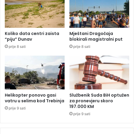
z
e
n
h
a
m
k
e
"
d
Koliko data centri zaista
Mještani Dragočaja
U
a
“piju” Dunav
blokirali magistralni put
Č
g
prije 8 sati
prije 8 sati
K
i
"
ć
u
h
a
p
š
e
Helikopter ponovo gasi
Službenik Suda BiH optužen
n
vatru u selima kod Trebinja
za pronevjeru skoro
i
197.000 KM
prije 9 sati
z
prije 9 sati
b
o
g