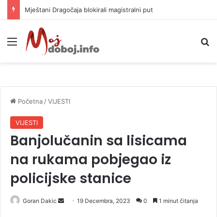
Mještani Dragočaja blokirali magistralni put
Meni
P
Početna
/
VIJESTI
VIJESTI
Banjolučanin sa lisicama
na rukama pobjegao iz
policijske stanice
Goran Dakic
S
19 Decembra, 2023
0
1 minut čitanja
e