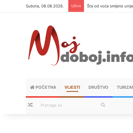
Subota, 08.08.2026.
Uživo
Šta od voća smijete unij
POČETNA
VIJESTI
DRUŠTVO
TURIZA
Nasumični tekstovi
Pretraga
za