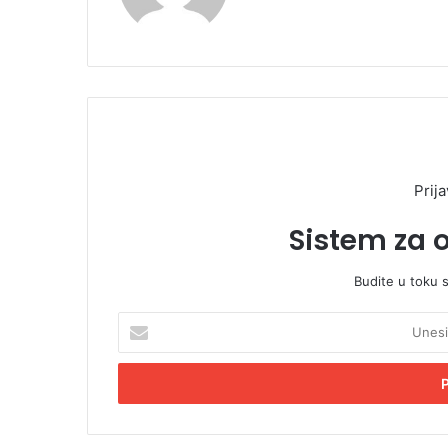
Prija
Sistem za 
Budite u toku 
U
n
e
s
i
t