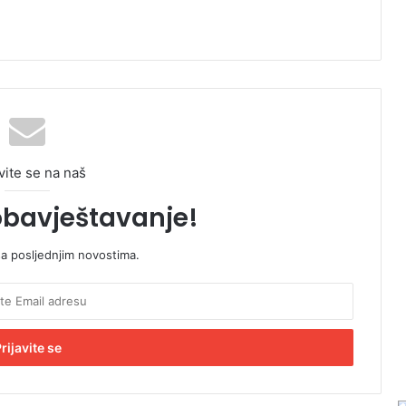
vite se na naš
obavještavanje!
sa posljednjim novostima.