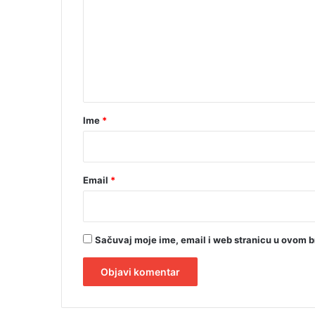
m
e
n
t
a
r
Ime
*
*
Email
*
Sačuvaj moje ime, email i web stranicu u ovom 
A