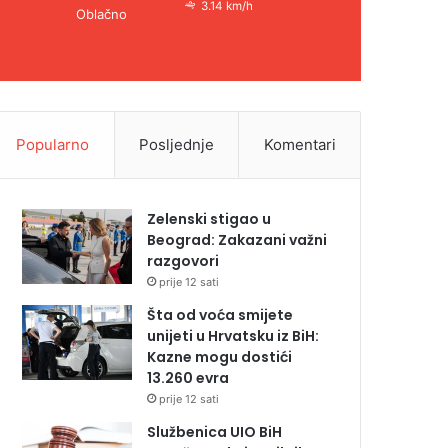
3.14 km/h
Oblačno
Popularno
Posljednje
Komentari
Zelenski stigao u
Beograd: Zakazani važni
razgovori
prije 12 sati
Šta od voća smijete
unijeti u Hrvatsku iz BiH:
Kazne mogu dostići
13.260 evra
prije 12 sati
Službenica UIO BiH