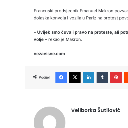
Francuski predsjednik Emanuel Makron pozvao 
dolaska konvoja i vozila u Pariz na protest po
–
Uvijek smo čuvali pravo na proteste, ali po
volje
– rekao je Makron.
nezavisne.com
Facebook
X
LinkedIn
Tumblr
Pinterest
Podijeli
Veliborka Šutilović