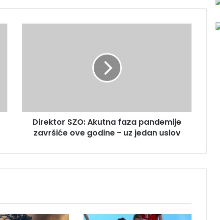
D
i
r
e
k
t
o
r
S
Direktor SZO: Akutna faza pandemije
Z
završiće ove godine - uz jedan uslov
O
:
A
k
u
t
n
a
f