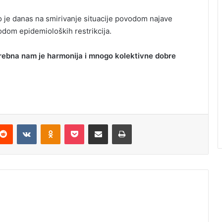
je danas na smirivanje situacije povodom najave
vodom epidemioloških restrikcija.
trebna nam je harmonija i mnogo kolektivne dobre
Reddit
VKontakte
Odnoklassniki
Pocket
Podijeli putem Emaila
Odštampaj