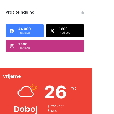
Pratite nas na
44.000
1.800
Pratilaca
Pratilaca
1.400
Pratilaca
Vrijeme
26
℃
Doboj
26º - 26º
55%