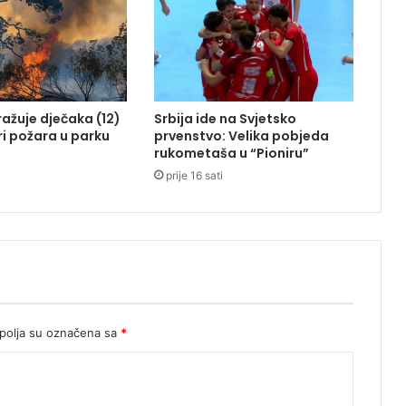
a
z
a
p
a
n
tražuje dječaka (12)
Srbija ide na Svjetsko
d
ri požara u parku
prvenstvo: Velika pobjeda
e
rukometaša u “Pioniru”
m
prije 16 sati
i
j
e
z
a
v
r
š
i
olja su označena sa
*
ć
e
o