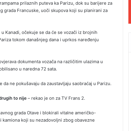
 rampama prilaznih puteva ka Parizu, dok su barijere za
g grada Francuske, uoči skupova koji su planirani za
u Kanadi, očekuje se da će se vozači iz brojnih
 Pariza tokom današnjeg dana i uprkos naređenju
rovjerava dokumenta vozača na različitim ulazima u
obilisano u naredna 72 sata.
 da ne pokušavaju da zaustavljaju saobraćaj u Parizu.
rugih to nije
– rekao je on za TV Frans 2.
lavnog grada Otave i blokirali vitalne američko-
či kamiona koji su nezadovoljni zbog obavezne