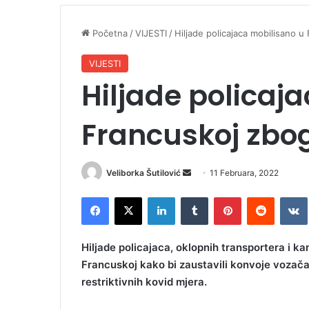
Početna
/
VIJESTI
/
Hiljade policajaca mobilisano u
VIJESTI
Hiljade policaj
Francuskoj zbo
Veliborka Šutilović
S
11 Februara, 2022
e
Facebook
X
LinkedIn
Tumblr
Pinterest
Reddit
VK
n
d
a
Hiljade policajaca, oklopnih transportera i 
n
Francuskoj kako bi zaustavili konvoje vozača,
e
restriktivnih kovid mjera.
m
a