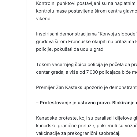
Kontrolni punktovi postavljeni su na naplatnim
i
kontrolu mase postavljene širom centra glavno
l
vikend.
Inspirisani demonstracijama "Konvoja slobode" 
gradova širom Francuske okupiti na prilazima
policije, pokušati da uđu u grad.
Tokom večernjeg špica policija je počela da p
centar grada, a više od 7.000 policajaca biće m
Premijer Žan Kasteks upozorio je demonstrante
–
Protestovanje je ustavno pravo. Blokiranje d
Kanadske proteste, koji su paralisali dijelove g
kanadske granične prelaze, pokrenuli su voza
vakcinacije za prekogranični saobraćaj.