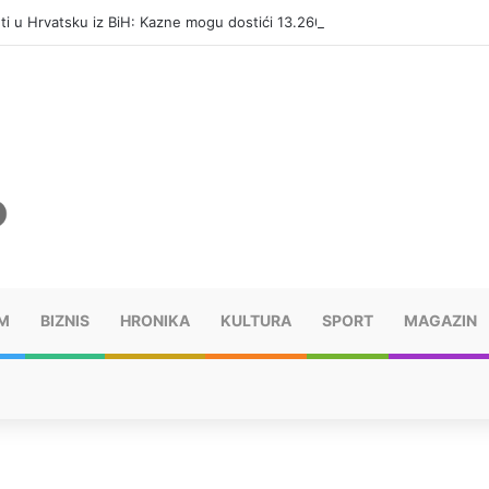
eti u Hrvatsku iz BiH: Kazne mogu dostići 13.260 evra
M
BIZNIS
HRONIKA
KULTURA
SPORT
MAGAZIN