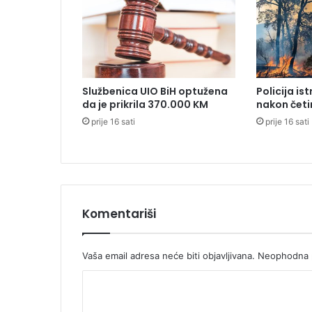
u
s
a
u
V
e
Službenica UIO BiH optužena
Policija is
l
da je prikrila 370.000 KM
nakon četi
i
prije 16 sati
prije 16 sati
k
o
j
B
r
i
t
Komentariši
a
n
i
Vaša email adresa neće biti objavljivana.
Neophodna p
j
K
i
o