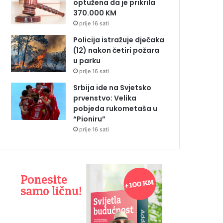
optužena da je prikrila
370.000 KM
prije 16 sati
Policija istražuje dječaka
(12) nakon četiri požara
u parku
prije 16 sati
Srbija ide na Svjetsko
prvenstvo: Velika
pobjeda rukometaša u
“Pioniru”
prije 16 sati