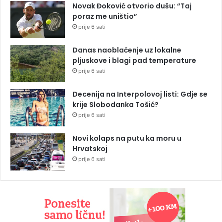
Novak Đoković otvorio dušu: “Taj
poraz me uništio”
prije 6 sati
Danas naoblačenje uz lokalne
pljuskove i blagi pad temperature
prije 6 sati
Decenija na Interpolovoj listi: Gdje se
krije Slobodanka Tošić?
prije 6 sati
Novi kolaps na putu ka moru u
Hrvatskoj
prije 6 sati