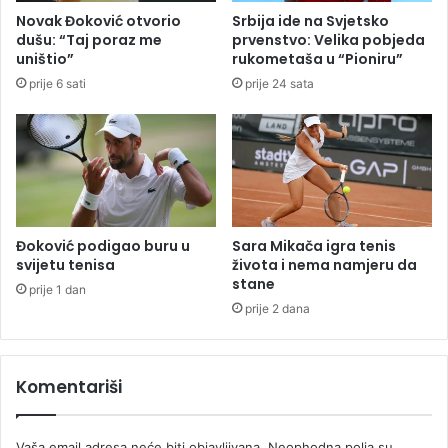
i
t
Novak Đoković otvorio
Srbija ide na Svjetsko
č
u
dušu: “Taj poraz me
prvenstvo: Velika pobjeda
k
ž
uništio”
rukometaša u “Pioniru”
o
e
prije 6 sati
prije 24 sata
j
n
s
z
i
a
t
o
u
b
a
l
c
j
i
u
Đoković podigao buru u
Sara Mikača igra tenis
j
b
svijetu tenisa
života i nema namjeru da
i
stane
u
prije 1 dan
u
d
prije 2 dana
B
j
i
e
H
t
Komentariši
e
t
a
Vaša email adresa neće biti objavljivana.
Neophodna polja su