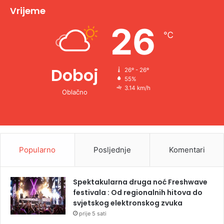
v
Vrijeme
e
26
℃
:
Doboj
26º - 26º
55%
3.14 km/h
Oblačno
Popularno
Posljednje
Komentari
Spektakularna druga noć Freshwave
festivala : Od regionalnih hitova do
svjetskog elektronskog zvuka
prije 5 sati