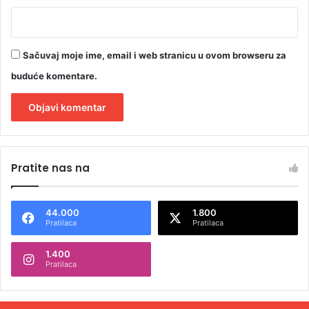
Sačuvaj moje ime, email i web stranicu u ovom browseru za
buduće komentare.
A
l
Pratite nas na
t
e
44.000
1.800
r
Pratilaca
Pratilaca
n
1.400
a
Pratilaca
t
i