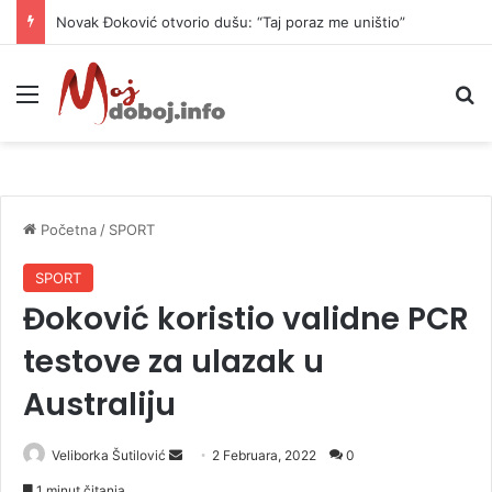
Novak Đoković otvorio dušu: “Taj poraz me uništio”
Meni
P
Početna
/
SPORT
SPORT
Đoković koristio validne PCR
testove za ulazak u
Australiju
Veliborka Šutilović
S
2 Februara, 2022
0
e
1 minut čitanja