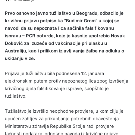
n
d
​Prvo osnovno javno tužilaštvo u Beogradu, odbacilo je
a
krivičnu prijavu potpisnika "Budimir Grom" u kojoj se
n
navodi da su nepoznata lica sačinila falsifikovanu
e
ispravu – PCR potvrde, koje je kasnije upotrebio Novak
m
Ðoković za izuzeće od vakcinacije pri ulasku u
a
Australiju, kao i prilikom izjavljivanja žalbe na odluku o
i
ukidanju vize.
l
Prijava je tužilaštvu bila podnesena 12. januara
elektronskim putem protiv nepoznatog lica zbog izvršenja
krivičnog djela falsifikovanje isprave, saopštilo je
tužilaštvo.
Tužilaštvo je izvršilo neophodne provjere, u kom cilju je
upućen zahtjev za prikupljanje potrebnih obaveštenja
Ministarstvu zdravlja Republike Srbije radi provjere
tačnosti podataka, odnosno navoda iz krivične prijave.