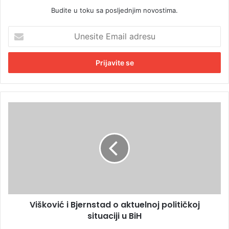
Budite u toku sa posljednjim novostima.
U
n
e
s
i
t
e
E
V
m
i
a
š
i
k
l
o
a
v
d
i
r
ć
e
i
s
Višković i Bjernstad o aktuelnoj političkoj
B
u
situaciji u BiH
j
e