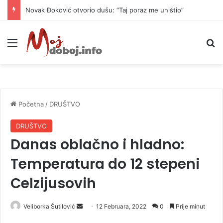
Novak Đoković otvorio dušu: “Taj poraz me uništio”
Meni
P
Početna
/
DRUŠTVO
DRUŠTVO
Danas oblačno i hladno:
Temperatura do 12 stepeni
Celzijusovih
Veliborka Šutilović
S
12 Februara, 2022
0
Prije minut
e