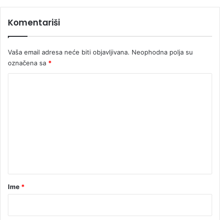
s
j
k
i
Komentariši
o
n
j
u
Vaša email adresa neće biti objavljivana.
Neophodna polja su
označena sa
*
K
o
m
e
n
t
a
r
Ime
*
*