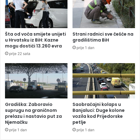
l
p
i
o
o
č
p
e
o
l
Šta od voća smijete unijeti
Strani radnici sve češće na
s
e
u Hrvatsku iz BiH: Kazne
gradilištima BiH
k
d
mogu dostići 13.260 evra
prije 1 dan
u
a
prije 22 sata
p
n
l
a
j
p
e
u
n
š
j
t
i
a
m
j
Gradiška: Zaboravio
Saobraćajni kolaps u
a
u
suprugu na graničnom
Banjaluci: Duge kolone
u
U
prelazu i nastavio put za
vozila kod Prijedorske
S
Njemačku
petlje
k
r
r
prije 1 dan
prije 1 dan
p
a