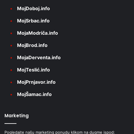
MojDoboj.info
MojSrbac.info
MojaModriča.info
MojBrod.info
MojaDerventa.info
MojTeslić.info
MojPrnjavor.info
MojŠamac.info
Marketing
Pogledajte našu marketing ponudu klikom na dugme ispod: