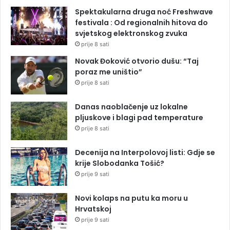
Spektakularna druga noć Freshwave
festivala : Od regionalnih hitova do
svjetskog elektronskog zvuka
prije 8 sati
Novak Đoković otvorio dušu: “Taj
poraz me uništio”
prije 8 sati
Danas naoblačenje uz lokalne
pljuskove i blagi pad temperature
prije 8 sati
Decenija na Interpolovoj listi: Gdje se
krije Slobodanka Tošić?
prije 9 sati
Novi kolaps na putu ka moru u
Hrvatskoj
prije 9 sati