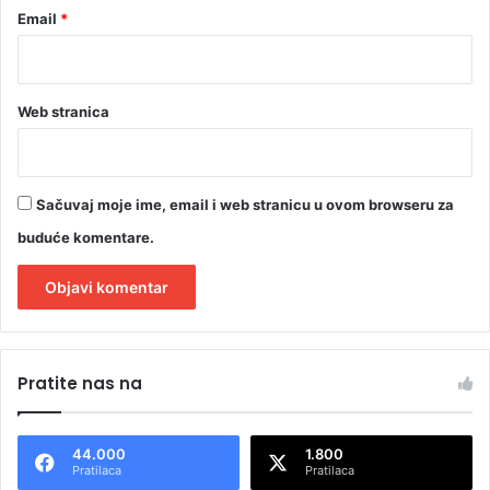
Email
*
Web stranica
Sačuvaj moje ime, email i web stranicu u ovom browseru za
buduće komentare.
A
l
Pratite nas na
t
e
44.000
1.800
r
Pratilaca
Pratilaca
n