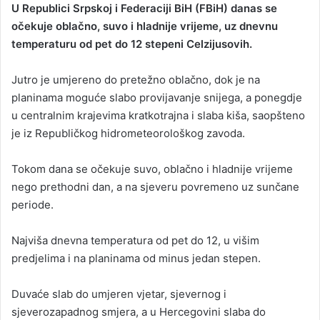
U Republici Srpskoj i Federaciji BiH (FBiH) danas se
n
očekuje oblačno, suvo i hladnije vrijeme, uz dnevnu
d
temperaturu od pet do 12 stepeni Celzijusovih.
a
n
Jutro je umjereno do pretežno oblačno, dok je na
e
planinama moguće slabo provijavanje snijega, a ponegdje
m
a
u centralnim krajevima kratkotrajna i slaba kiša, saopšteno
i
je iz Republičkog hidrometeorološkog zavoda.
l
Tokom dana se očekuje suvo, oblačno i hladnije vrijeme
nego prethodni dan, a na sjeveru povremeno uz sunčane
periode.
Najviša dnevna temperatura od pet do 12, u višim
predjelima i na planinama od minus jedan stepen.
Duvaće slab do umjeren vjetar, sjevernog i
sjeverozapadnog smjera, a u Hercegovini slaba do