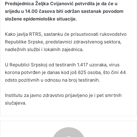
Predsjednica Željka Cvijanović potvrdila je da će u
n
srijedu u 14.00 časova biti održan sastanak povodom
d
složene epidemiološke situacije.
a
n
Kako javlja RTRS, sastanku će prisustvovati rukovodstvo
e
Republike Srpske, predstavnici zdravstvenog sektora,
m
a
nadležnih službi i lokalnih zajednica.
i
l
U Republici Srpskoj od testiranih 1.417 uzoraka, virus
korona potvrđen je danas kod još 625 osoba, što čini 44
odsto pozitivnih u odnosu na broj testiranih.
Institutu za javno zdravstvo prijavljeno je i pet smrtnih
slučajeva.