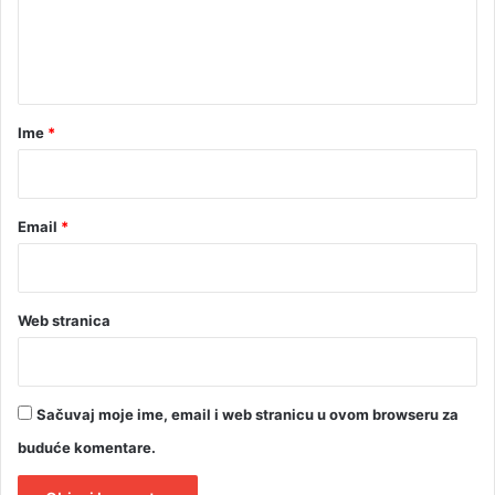
ž
n
d
t
u
a
r
Ime
*
*
Email
*
Web stranica
Sačuvaj moje ime, email i web stranicu u ovom browseru za
buduće komentare.