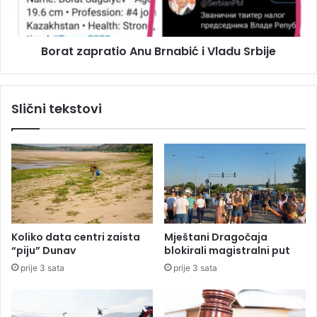
o
a
r
p
i
r
"
Borat zapratio Anu Brnabić i Vladu Srbije
a
S
t
r
i
e
o
Slični tekstovi
b
A
r
n
e
u
n
B
e
r
m
n
a
a
l
b
i
i
Koliko data centri zaista
Mještani Dragočaja
n
ć
“piju” Dunav
blokirali magistralni put
e
i
prije 3 sata
prije 3 sata
"
V
k
l
o
a
j