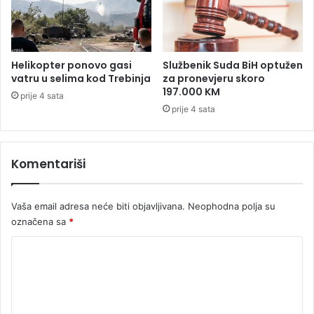
d
e
u
j
S
e
r
d
b
Helikopter ponovo gasi
Službenik Suda BiH optužen
o
i
vatru u selima kod Trebinja
za pronevjeru skoro
b
j
197.000 KM
prije 4 sata
i
e
prije 4 sata
l
a
b
Komentariši
o
l
n
i
Vaša email adresa neće biti objavljivana.
Neophodna polja su
c
označena sa
*
a
K
u
G
o
o
m
r
a
e