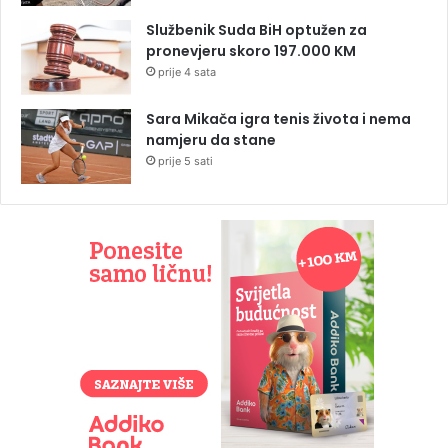
Službenik Suda BiH optužen za
pronevjeru skoro 197.000 KM
prije 4 sata
Sara Mikača igra tenis života i nema
namjeru da stane
prije 5 sati