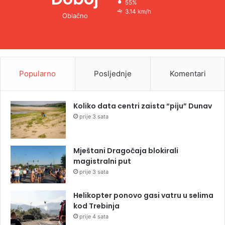
55%
3.14 km/h
Oblačno
Popularno
Posljednje
Komentari
Koliko data centri zaista “piju” Dunav
prije 3 sata
Mještani Dragočaja blokirali
magistralni put
prije 3 sata
Helikopter ponovo gasi vatru u selima
kod Trebinja
prije 4 sata