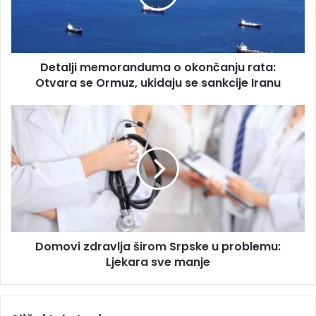
a
j
d
i
r
m
e
e
s
Detalji memoranduma o okončanju rata:
m
u
Otvara se Ormuz, ukidaju se sankcije Iranu
o
r
a
D
n
o
d
m
u
o
m
v
a
i
o
z
o
d
k
r
o
Domovi zdravlja širom Srpske u problemu:
a
n
Ljekara sve manje
v
č
l
a
j
n
a