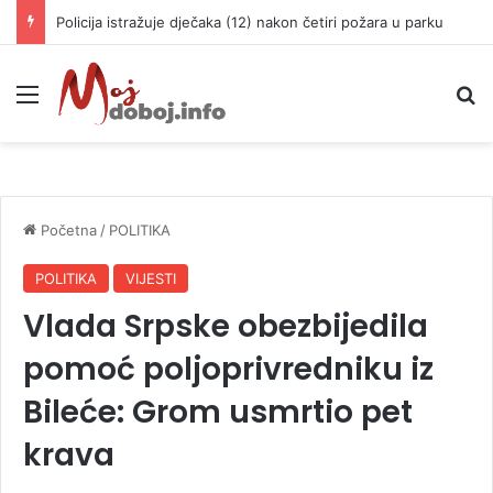
Policija istražuje dječaka (12) nakon četiri požara u parku
Meni
P
Početna
/
POLITIKA
POLITIKA
VIJESTI
Vlada Srpske obezbijedila
pomoć poljoprivredniku iz
Bileće: Grom usmrtio pet
krava