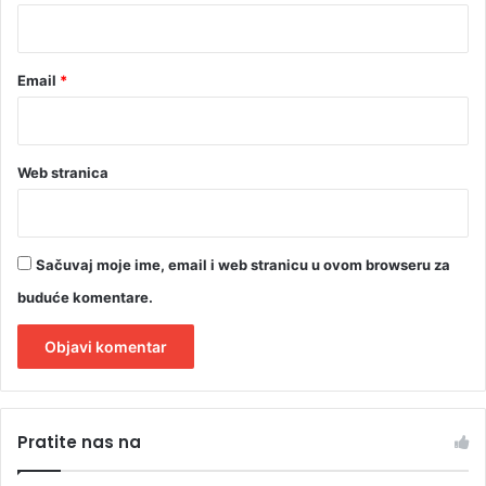
*
Email
*
Web stranica
Sačuvaj moje ime, email i web stranicu u ovom browseru za
buduće komentare.
A
l
Pratite nas na
t
e