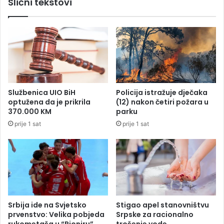
Slični tekstovi
j
š
u
i
r
r
a
o
t
m
a
S
:
r
O
p
t
s
Službenica UIO BiH
Policija istražuje dječaka
v
k
optužena da je prikrila
(12) nakon četiri požara u
a
e
370.000 KM
parku
r
u
prije 1 sat
prije 1 sat
a
p
s
r
e
o
O
b
r
l
m
e
u
m
z
u
Srbija ide na Svjetsko
Stigao apel stanovništvu
,
:
prvenstvo: Velika pobjeda
Srpske za racionalno
u
L