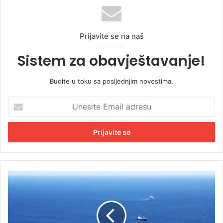
Prijavite se na naš
Sistem za obavještavanje!
Budite u toku sa posljednjim novostima.
U
n
e
s
i
t
e
E
D
m
e
a
t
i
a
l
l