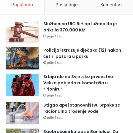
Popularno
Posljednje
Komentari
Službenica UIO BiH optužena da je
prikrila 370.000 KM
prije 1 sat
Policija istražuje dječaka (12) nakon
četiri požara u parku
prije 1 sat
Srbija ide na Svjetsko prvenstvo:
Velika pobjeda rukometaša u
“Pioniru”
prije 1 sat
Stigao apel stanovništvu Srpske za
racionalno trošenje vode
prije 1 sat
Saobraćajni kolaps u Banjaluci: Za