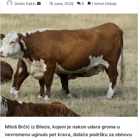
Goran Dakic
S
18 Juna, 2026
0
1 minut čitanja
e
n
d
a
n
e
m
a
i
l
Miloš Brčić iz Bileće, kojem je nakon udara groma u
nevremenu uginulo pet krava, dobiće podršku za obnovu