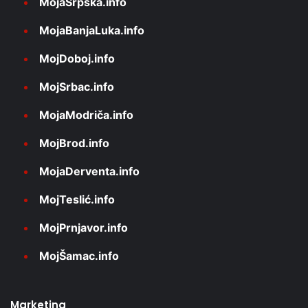
MojaSrpska.info
MojaBanjaLuka.info
MojDoboj.info
MojSrbac.info
MojaModriča.info
MojBrod.info
MojaDerventa.info
MojTeslić.info
MojPrnjavor.info
MojŠamac.info
Marketing