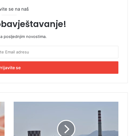
vite se na naš
obavještavanje!
sa posljednjim novostima.
S
k
r
o
m