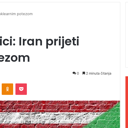
i nuklearnim potezom
ici: Iran prijeti
tezom
0
2 minuta čitanja
ontakte
Odnoklassniki
Pocket