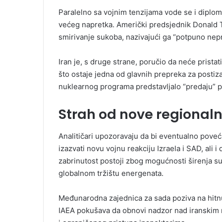
Paralelno sa vojnim tenzijama vode se i diplom
većeg napretka. Američki predsjednik Donald Tr
smirivanje sukoba, nazivajući ga “potpuno nepri
Iran je, s druge strane, poručio da neće prist
što ostaje jedna od glavnih prepreka za postiz
nuklearnog programa predstavljalo “predaju” 
Strah od nove regionaln
Analitičari upozoravaju da bi eventualno pove
izazvati novu vojnu reakciju Izraela i SAD, ali i
zabrinutost postoji zbog mogućnosti širenja s
globalnom tržištu energenata.
Međunarodna zajednica za sada poziva na hitnu
IAEA pokušava da obnovi nadzor nad iranskim