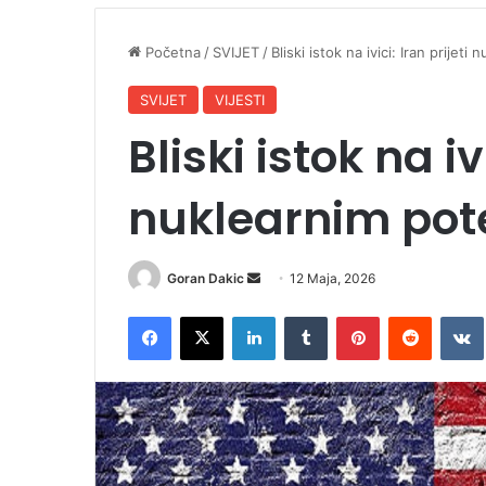
Početna
/
SVIJET
/
Bliski istok na ivici: Iran prijet
SVIJET
VIJESTI
Bliski istok na iv
nuklearnim po
Goran Dakic
S
12 Maja, 2026
e
Facebook
X
LinkedIn
Tumblr
Pinterest
Reddit
VK
n
d
a
n
e
m