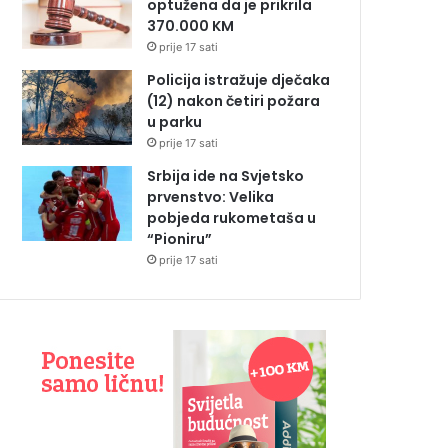
optužena da je prikrila
370.000 KM
prije 17 sati
Policija istražuje dječaka
(12) nakon četiri požara
u parku
prije 17 sati
Srbija ide na Svjetsko
prvenstvo: Velika
pobjeda rukometaša u
“Pioniru”
prije 17 sati