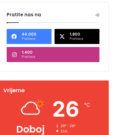
Pratite nas na
44.000
1.800
Pratilaca
Pratilaca
1.400
Pratilaca
Vrijeme
26
℃
Doboj
26º - 26º
55%