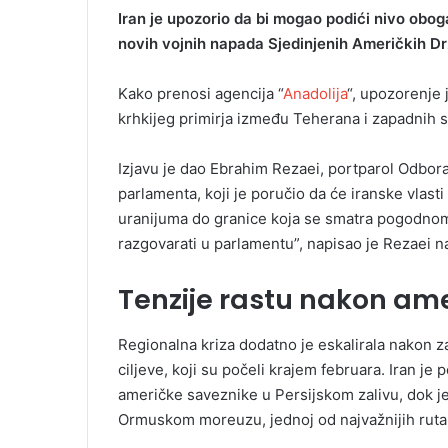
Iran je upozorio da bi mogao podići nivo obo
novih vojnih napada Sjedinjenih Američkih Drža
Kako prenosi agencija “
Anadolija
“, upozorenje 
krhkijeg primirja između Teherana i zapadnih 
Izjavu je dao Ebrahim Rezaei, portparol Odbora
parlamenta, koji je poručio da će iranske vlas
uranijuma do granice koja se smatra pogodno
razgovarati u parlamentu”, napisao je Rezaei n
Tenzije rastu nakon ame
Regionalna kriza dodatno je eskalirala nakon za
ciljeve, koji su počeli krajem februara. Iran je 
američke saveznike u Persijskom zalivu, dok j
Ormuskom moreuzu, jednoj od najvažnijih ruta 