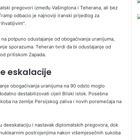
atski pregovori između Vašingtona i Teherana, ali bez
amp odbacio je najnoviji iranski prijedlog za
hvatljivim”.
ati na potpuno odustajanje od obogaćivanja uranijuma,
anje sporazuma. Teheran tvrdi da bi odustajanje od
pod pritiskom Zapada.
e eskalacije
ćanje obogaćivanja uranijuma na 90 odsto moglo
 dodatno destabilizovati cijeli Bliski istok. Posebna
ukoba na zemlje Persijskog zaliva i novih poremećaja na
 deeskalaciju i nastavak diplomatskih pregovora, dok
 nuklearnim postrojenjima nakon višemjesečnih sukoba