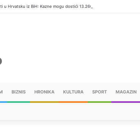
eti u Hrvatsku iz BiH: Kazne mogu dostići 13.260 evra
M
BIZNIS
HRONIKA
KULTURA
SPORT
MAGAZIN