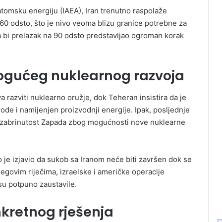
msku energiju (IAEA), Iran trenutno raspolaže
0 odsto, što je nivo veoma blizu granice potrebne za
a bi prelazak na 90 odsto predstavljao ogroman korak
ogućeg nuklearnog razvoja
 razviti nuklearno oružje, dok Teheran insistira da je
rode i namijenjen proizvodnji energije. Ipak, posljednje
e zabrinutost Zapada zbog mogućnosti nove nuklearne
je izjavio da sukob sa Iranom neće biti završen dok se
egovim riječima, izraelske i američke operacije
isu potpuno zaustavile.
nkretnog rješenja