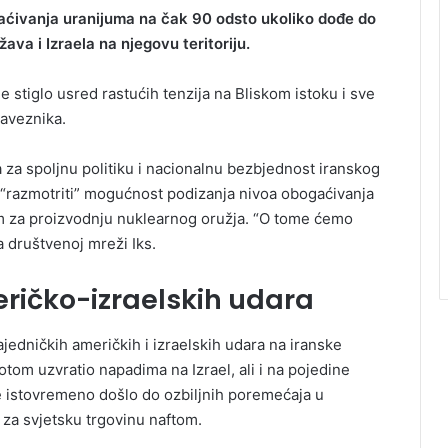
gaćivanja uranijuma na čak 90 odsto ukoliko dođe do
va i Izraela na njegovu teritoriju.
je stiglo usred rastućih tenzija na Bliskom istoku i sve
saveznika.
 za spoljnu politiku i nacionalnu bezbjednost iranskog
ti “razmotriti” mogućnost podizanja nivoa obogaćivanja
m za proizvodnju nuklearnog oružja. “O tome ćemo
a društvenoj mreži Iks.
ričko-izraelskih udara
jedničkih američkih i izraelskih udara na iranske
potom uzvratio napadima na Izrael, ali i na pojedine
e istovremeno došlo do ozbiljnih poremećaja u
za svjetsku trgovinu naftom.