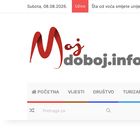
Subota, 08.08.2026.
Uživo
Šta od voća smijete unij
POČETNA
VIJESTI
DRUŠTVO
TURIZA
Nasumični tekstovi
Pretraga
za