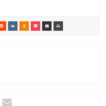
Reddit
VKontakte
Odnoklassniki
Pocket
Podijeli putem Emaila
Odštampaj