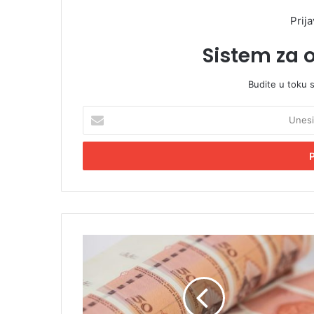
Prija
Sistem za 
Budite u toku 
U
n
e
s
i
t
e
E
m
P
a
o
i
r
l
e
a
s
d