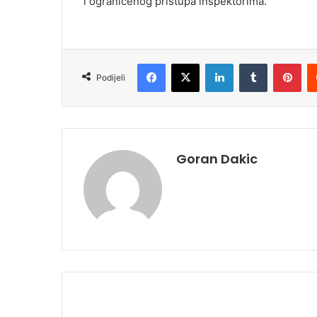
i ograničenog pristupa inspektorima.
Facebook
X
LinkedIn
Tumblr
Pinterest
Podijeli
Goran Dakic