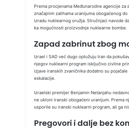
Prema procjenama Međunarodne agencije za ato
značajnim zalihama uranijuma obogaćenog do 6
izradu nuklearnog oružja. Stručnjaci navode d
ka mogućnosti proizvodnje nuklearne bombe.
Zapad zabrinut zbog m
Izrael i SAD već dugo optužuju Iran da pokušava
njegov nuklearni program isključivo civilne pri
izjave iranskih zvaničnika dodatno su pojačal
eskalacije.
Izraelski premijer Benjamin Netanjahu nedavno 
ne ukloni iranski obogaćeni uranijum. Prema nj
usporile su iranski nuklearni program, ali ga n
Pregovori i dalje bez ko