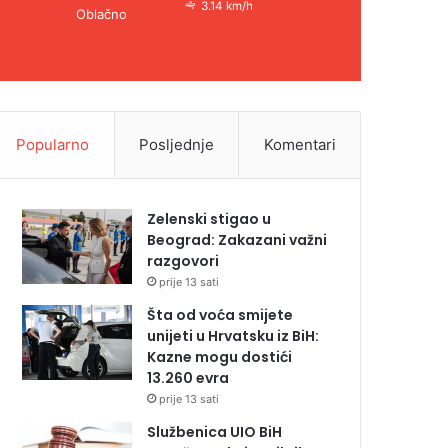
3.14 km/h
Oblačno
Popularno
Posljednje
Komentari
Zelenski stigao u
Beograd: Zakazani važni
razgovori
prije 13 sati
Šta od voća smijete
unijeti u Hrvatsku iz BiH:
Kazne mogu dostići
13.260 evra
prije 13 sati
Službenica UIO BiH