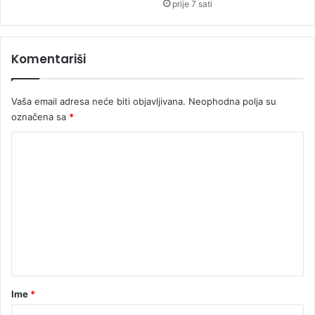
e
prije 7 sati
d
l
a
Komentariši
ž
e
d
Vaša email adresa neće biti objavljivana.
Neophodna polja su
a
označena sa
*
s
e
K
u
o
s
v
m
o
e
j
e
n
t
a
r
Ime
*
*