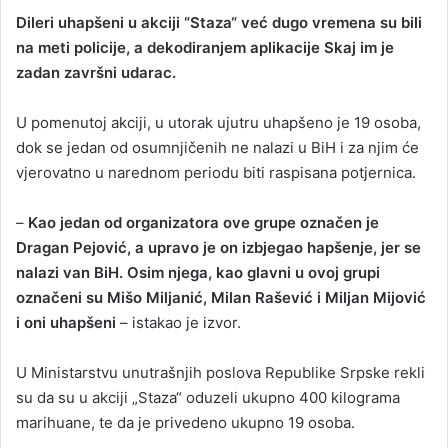
Dileri uhapšeni u akciji “Staza“ već dugo vremena su bili
a
na meti policije, a dekodiranjem aplikacije Skaj im je
n
zadan završni udarac.
e
m
a
U pomenutoj akciji, u utorak ujutru uhapšeno je 19 osoba,
i
dok se jedan od osumnjičenih ne nalazi u BiH i za njim će
l
vjerovatno u narednom periodu biti raspisana potjernica.
–
Kao jedan od organizatora ove grupe označen je
Dragan Pejović, a upravo je on izbjegao hapšenje, jer se
nalazi van BiH. Osim njega, kao glavni u ovoj grupi
označeni su Mišo Miljanić, Milan Rašević i Miljan Mijović
i oni uhapšeni
– istakao je izvor.
U Ministarstvu unutrašnjih poslova Republike Srpske rekli
su da su u akciji „Staza“ oduzeli ukupno 400 kilograma
marihuane, te da je privedeno ukupno 19 osoba.