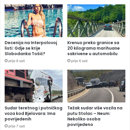
B
j
i
e
H
s
,
k
o
u
t
p
k
š
Decenija na Interpolovoj
Krenuo preko granice sa
a
t
listi: Gdje se krije
20 kilograma marihuane
z
i
Slobodanka Tošić?
sakrivene u automobilu
a
n
prije 6 sati
prije 6 sati
l
s
i
k
n
a
a
v
j
e
a
ć
m
i
k
n
Sudar teretnog i putničkog
Težak sudar više vozila na
u
a
voza kod Bjelovara: Ima
putu Stolac – Neum:
ć
p
povrijeđenih
Nekoliko osoba
e
povrijeđeno
r
prije 7 sati