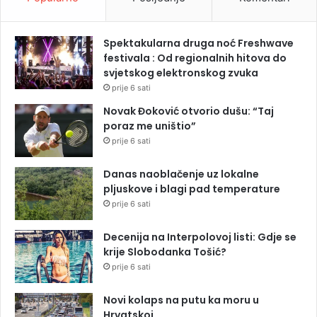
Spektakularna druga noć Freshwave
festivala : Od regionalnih hitova do
svjetskog elektronskog zvuka
prije 6 sati
Novak Đoković otvorio dušu: “Taj
poraz me uništio”
prije 6 sati
Danas naoblačenje uz lokalne
pljuskove i blagi pad temperature
prije 6 sati
Decenija na Interpolovoj listi: Gdje se
krije Slobodanka Tošić?
prije 6 sati
Novi kolaps na putu ka moru u
Hrvatskoj