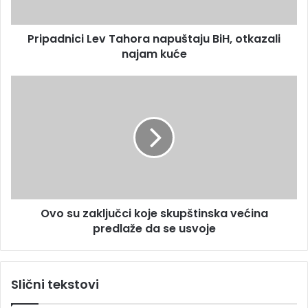
r
i
e
c
s
Pripadnici Lev Tahora napuštaju BiH, otkazali
i
u
najam kuće
L
e
v
O
T
v
a
o
h
s
o
u
r
z
a
a
n
k
a
l
p
Ovo su zaključci koje skupštinska većina
j
u
predlaže da se usvoje
u
š
č
t
c
a
i
Slični tekstovi
j
k
u
o