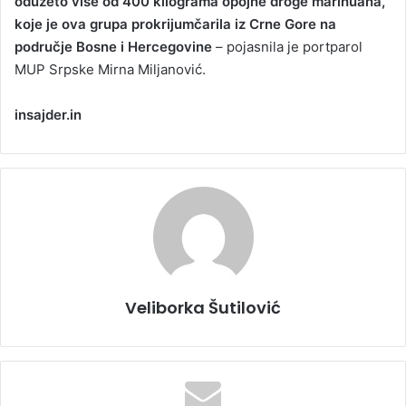
oduzeto više od 400 kilograma opojne droge marihuana,
koje je ova grupa prokrijumčarila iz Crne Gore na
područje Bosne i Hercegovine
– pojasnila je portparol
MUP Srpske Mirna Miljanović.
insajder.in
Veliborka Šutilović