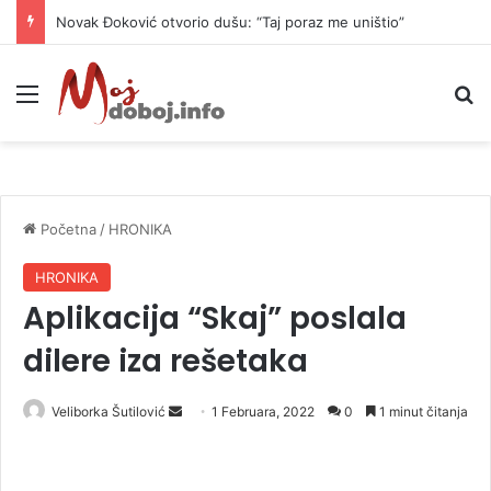
Novak Đoković otvorio dušu: “Taj poraz me uništio”
Meni
P
Početna
/
HRONIKA
HRONIKA
Aplikacija “Skaj” poslala
dilere iza rešetaka
Veliborka Šutilović
S
1 Februara, 2022
0
1 minut čitanja
e
n
d