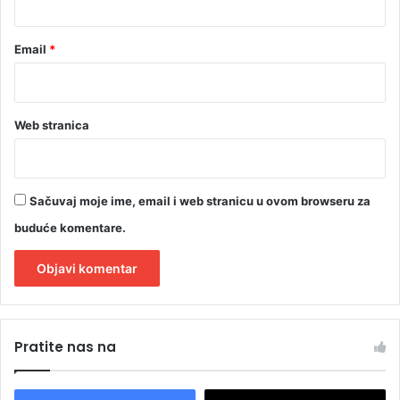
Email
*
Web stranica
Sačuvaj moje ime, email i web stranicu u ovom browseru za
buduće komentare.
A
l
Pratite nas na
t
e