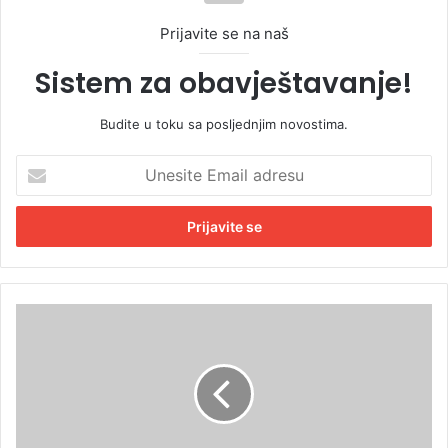
Prijavite se na naš
Sistem za obavještavanje!
Budite u toku sa posljednjim novostima.
U
n
e
s
i
t
e
E
P
m
r
a
i
i
p
l
a
a
d
d
n