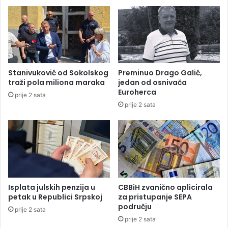
u
c
v
i
a
j
r
a
i
l
d
n
o
e
Stanivuković od Sokolskog
Preminuo Drago Galić,
d
r
traži pola miliona maraka
jedan od osnivača
a
i
Euroherca
prije 2 sata
j
v
prije 2 sata
u
a
s
l
a
e
m
u
o
k
j
v
e
a
d
l
Isplata julskih penzija u
CBBiH zvanično aplicirala
n
i
petak u Republici Srpskoj
za pristupanje SEPA
u
f
području
prije 2 sata
k
i
prije 2 sata
a
k