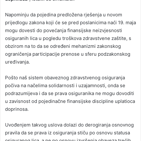
Napominju da pojedina predložena rješenja u novom
prijedlogu zakona koji će se pred poslanicima naći 19. maja
mogu dovesti do povećanja finansijske neizvjesnosti
osiguranih lica u pogledu troškova zdravstvene zaštite, s
obzirom na to da se određeni mehanizmi zakonskog
ograničenja participacije prenose u sferu podzakonskog
uređivanja.
Pošto naš sistem obaveznog zdravstvenog osiguranja
počiva na načelima solidarnosti i uzajamnosti, onda se
podrazumijeva i da se prava osiguranika ne mogu dovoditi
u zavisnost od pojedinačne finansijske discipline uplatioca
doprinosa.
Uvođenjem takvog uslova dolazi do derogiranja osnovnog
pravila da se prava iz osiguranja stiču po osnovu statusa
osiguranog lica, a ne po osnovu izvršenja obaveza trećih