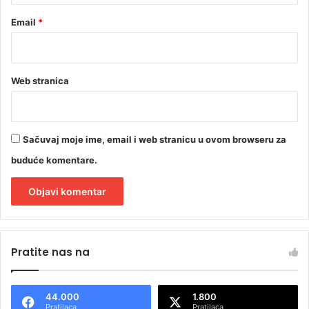
Email
*
Web stranica
Sačuvaj moje ime, email i web stranicu u ovom browseru za
buduće komentare.
A
l
Pratite nas na
t
e
44.000
1.800
r
Pratilaca
Pratilaca