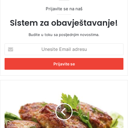
Prijavite se na naš
Sistem za obavještavanje!
Budite u toku sa posljednjim novostima.
U
n
e
s
i
t
e
E
Z
m
a
a
n
i
a
l
j
a
u
d
k