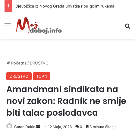
Djevojčica iz Novog Grada uhvatila ribu golim rukama
Meni
P
Početna
/
DRUŠTVO
DRUŠTVO
TOP 1
Amandmani sindikata na
novi zakon: Radnik ne smije
biti talac poslodavca
Goran Dakic
S
12 Maja, 2026
0
3 minuta čitanja
e