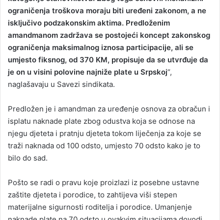
ograničenja troškova moraju biti uređeni zakonom, a ne
isključivo podzakonskim aktima. Predloženim
amandmanom zadržava se postojeći koncept zakonskog
ograničenja maksimalnog iznosa participacije, ali se
umjesto fiksnog, od 370 KM, propisuje da se utvrđuje da
je on u visini polovine najniže plate u Srpskoj
“,
naglašavaju u Savezi sindikata.
Predložen je i amandman za uređenje osnova za obračun i
isplatu naknade plate zbog odustva koja se odnose na
njegu djeteta i pratnju djeteta tokom liječenja za koje se
traži naknada od 100 odsto, umjesto 70 odsto kako je to
bilo do sad.
Pošto se radi o pravu koje proizlazi iz posebne ustavne
zaštite djeteta i porodice, to zahtijeva viši stepen
materijalne sigurnosti roditelja i porodice. Umanjenje
naknade plate na 70 odsto u ovakvim situacijama dovodi