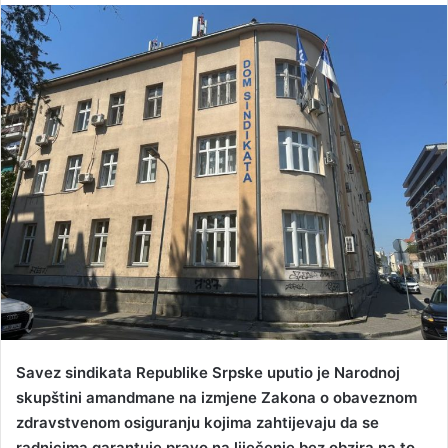
n
d
a
n
e
m
a
i
l
Savez sindikata Republike Srpske uputio je Narodnoj
skupštini amandmane na izmjene Zakona o obaveznom
zdravstvenom osiguranju kojima zahtijevaju da se
radnicima garantuje pravo na liječenje bez obzira na to