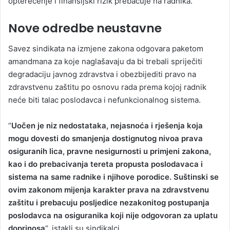
opterećenje i finansijski rizik prebacuje na radnika.
Nove odredbe neustavne
Savez sindikata na izmjene zakona odgovara paketom
amandmana za koje naglašavaju da bi trebali spriječiti
degradaciju javnog zdravstva i obezbijediti pravo na
zdravstvenu zaštitu po osnovu rada prema kojoj radnik
neće biti talac poslodavca i nefunkcionalnog sistema.
“
Uočen je niz nedostataka, nejasnoća i rješenja koja
mogu dovesti do smanjenja dostignutog nivoa prava
osiguranih lica, pravne nesigurnosti u primjeni zakona,
kao i do prebacivanja tereta propusta poslodavaca i
sistema na same radnike i njihove porodice. Suštinski se
ovim zakonom mijenja karakter prava na zdravstvenu
zaštitu i prebacuju posljedice nezakonitog postupanja
poslodavca na osiguranika koji nije odgovoran za uplatu
doprinosa
“, istakli su sindikalci.