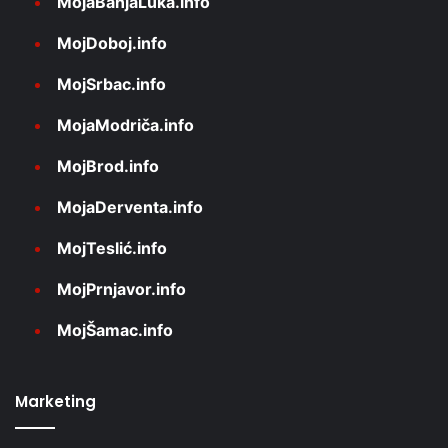
MojaBanjaLuka.info
MojDoboj.info
MojSrbac.info
MojaModriča.info
MojBrod.info
MojaDerventa.info
MojTeslić.info
MojPrnjavor.info
MojŠamac.info
Marketing