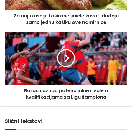
r
u
e
s
s
Za najukusnije faširane šnicle kuvari dodaju
n
u
samo jednu kašiku ove namirnice
i
j
e
B
f
o
a
r
š
a
i
c
r
s
a
a
n
z
e
n
š
Borac saznao potencijalne rivale u
a
n
kvalifikacijama za Ligu šampiona
o
i
p
c
o
l
t
Slični tekstovi
e
e
k
n