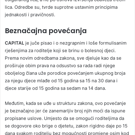
lica. Odredbe su, tvrde suprotne ustavnim principima
jednakosti i pravičnosti.
Beznačajna povećanja
CAPITAL
je juče pisao i o nezgrapnim i loše formulisanim
rješenjima za roditelje koji se brinu o bolesnoj djeci.
Prema novim odredbama zakona, sve djeluje kao da se
proširuje obim prava na odsustvo sa rada radi njege
oboljelog člana uže porodice povećanjem ukupnog broja
za njegu djece mlađe od 15 godina sa 15 na 30 dana i
djece starije od 15 godina sa sedam na 14 dana.
Međutim, kada se uđe u strukturu zakona, ovo povećanje
je beznačajno jer će zanemarljiv broj njih moći da ispune
propisane uslove. Umjesto da se omogući roditeljima da
se dogovore oko brige o djetetu, zakon rigidno daje po 15
dana svakom roditelju bez mogućnosti promjene osim kod