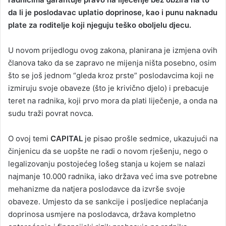
da li je poslodavac uplatio doprinose, kao i punu naknadu
plate za roditelje koji njeguju teško oboljelu djecu.
U novom prijedlogu ovog zakona, planirana je izmjena ovih
članova tako da se zapravo ne mijenja ništa posebno, osim
što se još jednom “gleda kroz prste” poslodavcima koji ne
izmiruju svoje obaveze (što je krivično djelo) i prebacuje
teret na radnika, koji prvo mora da plati liječenje, a onda na
sudu traži povrat novca.
O ovoj temi
CAPITAL
je pisao prošle sedmice, ukazujući na
činjenicu da se uopšte ne radi o novom rješenju, nego o
legalizovanju postojećeg lošeg stanja u kojem se nalazi
najmanje 10.000 radnika, iako država već ima sve potrebne
mehanizme da natjera poslodavce da izvrše svoje
obaveze. Umjesto da se sankcije i posljedice neplaćanja
doprinosa usmjere na poslodavca, država kompletno