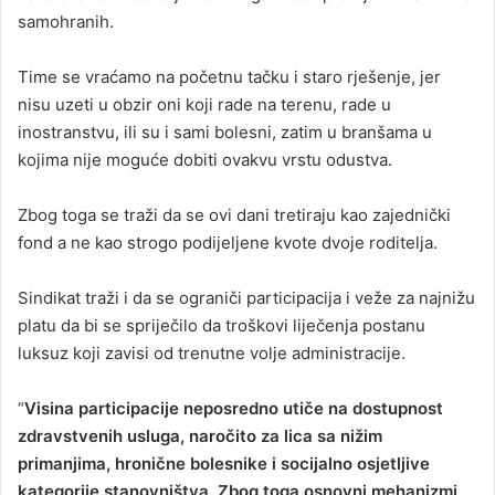
samohranih.
Time se vraćamo na početnu tačku i staro rješenje, jer
nisu uzeti u obzir oni koji rade na terenu, rade u
inostranstvu, ili su i sami bolesni, zatim u branšama u
kojima nije moguće dobiti ovakvu vrstu odustva.
Zbog toga se traži da se ovi dani tretiraju kao zajednički
fond a ne kao strogo podijeljene kvote dvoje roditelja.
Sindikat traži i da se ograniči participacija i veže za najnižu
platu da bi se spriječilo da troškovi liječenja postanu
luksuz koji zavisi od trenutne volje administracije.
“
Visina participacije neposredno utiče na dostupnost
zdravstvenih usluga, naročito za lica sa nižim
primanjima, hronične bolesnike i socijalno osjetljive
kategorije stanovništva. Zbog toga osnovni mehanizmi