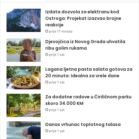
Izdata dozvola za elektranu kod
Ostroga: Projekat izazvao brojne
reakcije
prije 17 minuta
Djevojčica iz Novog Grada uhvatila
ribu golim rukama
prije 1 sat
Lagana ljetna pasta salata gotova za
20 minuta: Idealna za vrele dane
prije 1 sat
Za dodatne radove u Ćiriličnom parku
skoro 34.000 KM
prije 1 sat
Danas vrhunac toplotnog talasa
prije 1 sat