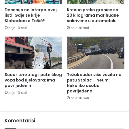
r
2
n
Decenija na Interpolovoj
Krenuo preko granice sa
g
u
listi: Gdje se krije
20 kilograma marihuane
o
G
Slobodanka Tošić?
sakrivene u automobilu
d
o
prije 10 sati
prije 10 sati
i
r
n
u
e
a
k
o
s
e
n
Sudar teretnog i putničkog
Težak sudar više vozila na
a
voza kod Bjelovara: Ima
putu Stolac – Neum:
p
povrijeđenih
Nekoliko osoba
povrijeđeno
r
prije 10 sati
a
prije 10 sati
v
i
d
Komentariši
i
l