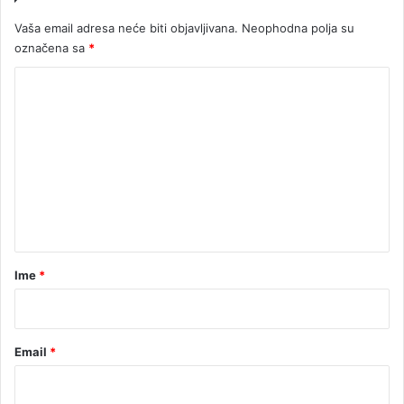
s
Vaša email adresa neće biti objavljivana.
Neophodna polja su
a
označena sa
*
D
P
K
S
o
-
o
m
m
e
n
t
a
r
Ime
*
*
Email
*