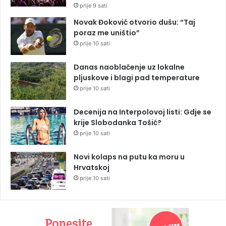
prije 9 sati
Novak Đoković otvorio dušu: “Taj
poraz me uništio”
prije 10 sati
Danas naoblačenje uz lokalne
pljuskove i blagi pad temperature
prije 10 sati
Decenija na Interpolovoj listi: Gdje se
krije Slobodanka Tošić?
prije 10 sati
Novi kolaps na putu ka moru u
Hrvatskoj
prije 10 sati