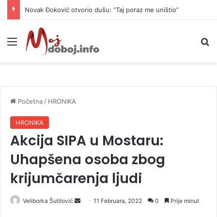
Novak Đoković otvorio dušu: “Taj poraz me uništio”
Meni
P
Početna
/
HRONIKA
HRONIKA
Akcija SIPA u Mostaru:
Uhapšena osoba zbog
krijumčarenja ljudi
Veliborka Šutilović
S
11 Februara, 2022
0
Prije minut
e