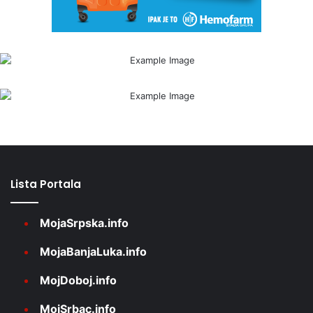
Lista Portala
MojaSrpska.info
MojaBanjaLuka.info
MojDoboj.info
MojSrbac.info