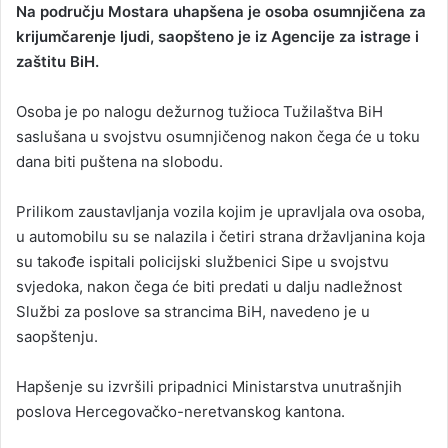
Na području Mostara uhapšena je osoba osumnjičena za
n
krijumčarenje ljudi, saopšteno je iz Agencije za istrage i
d
zaštitu BiH.
a
n
Osoba je po nalogu dežurnog tužioca Tužilaštva BiH
e
saslušana u svojstvu osumnjičenog nakon čega će u toku
m
a
dana biti puštena na slobodu.
i
l
Prilikom zaustavljanja vozila kojim je upravljala ova osoba,
u automobilu su se nalazila i četiri strana državljanina koja
su takođe ispitali policijski službenici Sipe u svojstvu
svjedoka, nakon čega će biti predati u dalju nadležnost
Službi za poslove sa strancima BiH, navedeno je u
saopštenju.
Hapšenje su izvršili pripadnici Ministarstva unutrašnjih
poslova Hercegovačko-neretvanskog kantona.