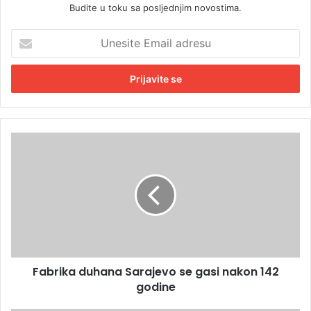
Budite u toku sa posljednjim novostima.
U
n
e
s
i
t
e
E
F
m
a
a
b
i
r
l
i
a
k
d
a
r
d
e
u
s
Fabrika duhana Sarajevo se gasi nakon 142
h
u
godine
a
n