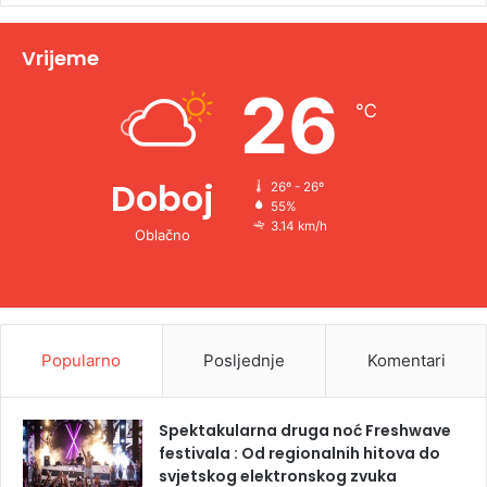
i
v
Vrijeme
e
26
℃
:
Doboj
26º - 26º
55%
3.14 km/h
Oblačno
Popularno
Posljednje
Komentari
Spektakularna druga noć Freshwave
festivala : Od regionalnih hitova do
svjetskog elektronskog zvuka