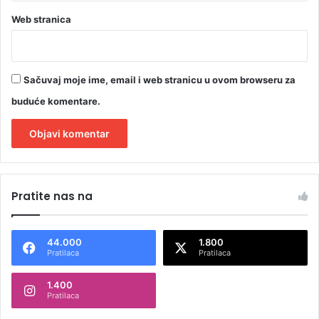
Web stranica
Sačuvaj moje ime, email i web stranicu u ovom browseru za
buduće komentare.
A
l
Pratite nas na
t
e
44.000
1.800
r
Pratilaca
Pratilaca
n
1.400
a
Pratilaca
t