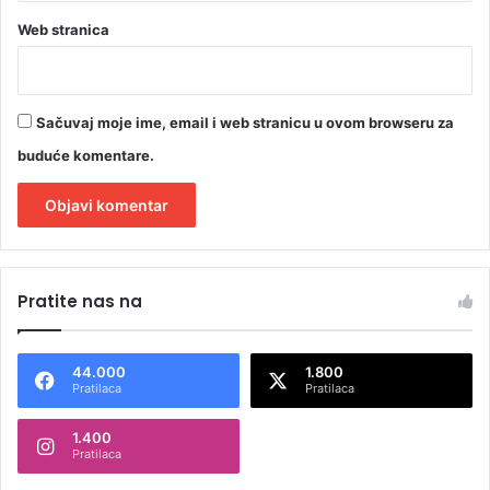
Web stranica
Sačuvaj moje ime, email i web stranicu u ovom browseru za
buduće komentare.
A
l
Pratite nas na
t
e
44.000
1.800
r
Pratilaca
Pratilaca
n
1.400
a
Pratilaca
t