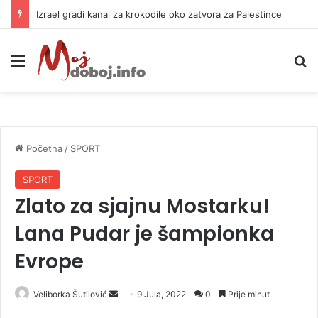
Izrael gradi kanal za krokodile oko zatvora za Palestince
Meni
P
Početna
/
SPORT
SPORT
Zlato za sjajnu Mostarku!
Lana Pudar je šampionka
Evrope
Veliborka Šutilović
S
9 Jula, 2022
0
Prije minut
e