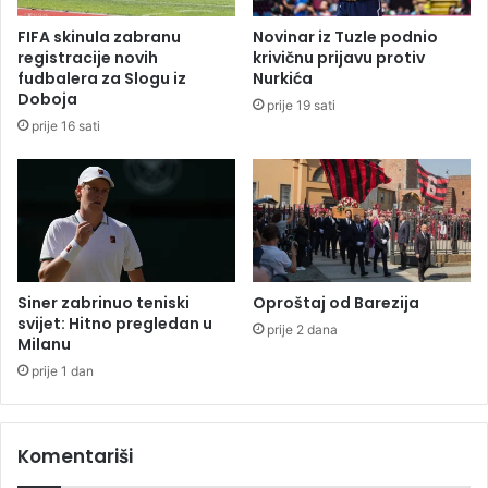
o
j
v
FIFA skinula zabranu
Novinar iz Tuzle podnio
e
o
registracije novih
krivičnu prijavu protiv
d
g
fudbalera za Slogu iz
Nurkića
n
d
Doboja
prije 19 sati
i
r
prije 16 sati
k
e
a
s
Š
a
r
C
i
r
L
v
a
e
n
n
Siner zabrinuo teniski
Oproštaj od Barezija
k
e
svijet: Hitno pregledan u
prije 2 dana
e
Milanu
z
p
v
prije 1 dan
a
e
s
z
e
d
Komentariši
k
e
u