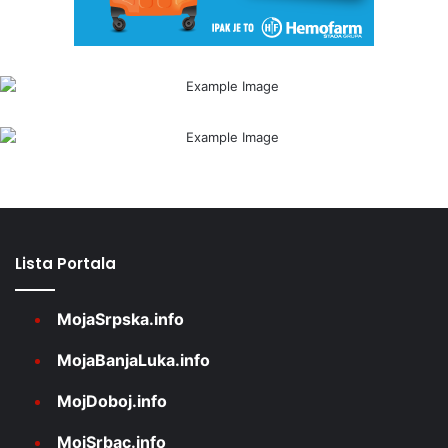
Lista Portala
MojaSrpska.info
MojaBanjaLuka.info
MojDoboj.info
MojSrbac.info