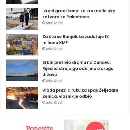
Izrael gradi kanal za krokodile oko
zatvora za Palestince
prije 12 sati
Za šta se Banjaluka zadužuje 18
miliona KM?
prije 12 sati
Srbin preživio dramu na Dunavu:
Riječna struja ga odnijela u drugu
državu
prije 12 sati
Vlada pružila ruku za spas Željezare
Zenica, vlasnik je odbio
prije 12 sati