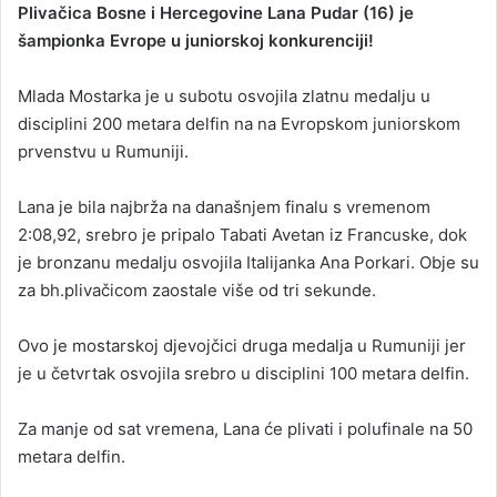
Plivačica Bosne i Hercegovine Lana Pudar (16) je
n
šampionka Evrope u juniorskoj konkurenciji!
d
a
Mlada Mostarka je u subotu osvojila zlatnu medalju u
n
disciplini 200 metara delfin na na Evropskom juniorskom
e
prvenstvu u Rumuniji.
m
a
i
Lana je bila najbrža na današnjem finalu s vremenom
l
2:08,92, srebro je pripalo Tabati Avetan iz Francuske, dok
je bronzanu medalju osvojila Italijanka Ana Porkari. Obje su
za bh.plivačicom zaostale više od tri sekunde.
Ovo je mostarskoj djevojčici druga medalja u Rumuniji jer
je u četvrtak osvojila srebro u disciplini 100 metara delfin.
Za manje od sat vremena, Lana će plivati i polufinale na 50
metara delfin.