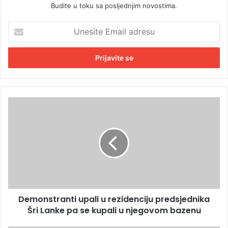
Budite u toku sa posljednjim novostima.
U
n
e
s
i
t
e
E
D
m
e
a
m
i
o
l
n
a
s
d
t
r
r
e
a
s
Demonstranti upali u rezidenciju predsjednika
n
u
Šri Lanke pa se kupali u njegovom bazenu
t
i