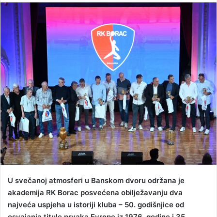
n
d
a
n
e
m
a
i
l
U svečanoj atmosferi u Banskom dvoru održana je
akademija RK Borac posvećena obilježavanju dva
najveća uspjeha u istoriji kluba – 50. godišnjice od
osvajanja titule prvaka Evrope iz 1976. godine i 35