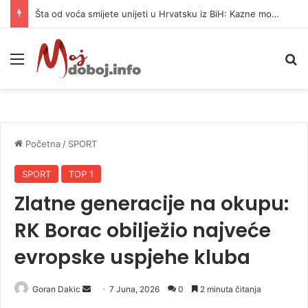
Šta od voća smijete unijeti u Hrvatsku iz BiH: Kazne mogu dostići 13.260 evra
Meni
P
Početna
/
SPORT
SPORT
TOP 1
Zlatne generacije na okupu:
RK Borac obilježio najveće
evropske uspjehe kluba
Goran Dakic
S
7 Juna, 2026
0
2 minuta čitanja
e