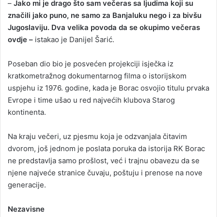
–
Jako mi je drago što sam večeras sa ljudima koji su
značili jako puno, ne samo za Banjaluku nego i za bivšu
Jugoslaviju. Dva velika povoda da se okupimo večeras
ovdje –
istakao je Danijel Šarić.
Poseban dio bio je posvećen projekciji isječka iz
kratkometražnog dokumentarnog filma o istorijskom
uspjehu iz 1976. godine, kada je Borac osvojio titulu prvaka
Evrope i time ušao u red najvećih klubova Starog
kontinenta.
Na kraju večeri, uz pjesmu koja je odzvanjala čitavim
dvorom, još jednom je poslata poruka da istorija RK Borac
ne predstavlja samo prošlost, već i trajnu obavezu da se
njene najveće stranice čuvaju, poštuju i prenose na nove
generacije.
Nezavisne