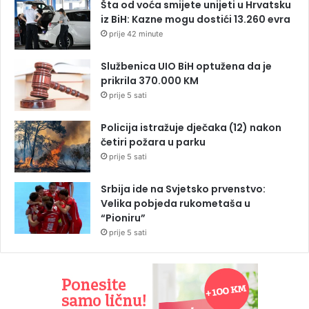
Šta od voća smijete unijeti u Hrvatsku
iz BiH: Kazne mogu dostići 13.260 evra
prije 42 minute
Službenica UIO BiH optužena da je
prikrila 370.000 KM
prije 5 sati
Policija istražuje dječaka (12) nakon
četiri požara u parku
prije 5 sati
Srbija ide na Svjetsko prvenstvo:
Velika pobjeda rukometaša u
“Pioniru”
prije 5 sati