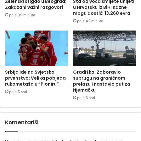
Zelenski stigao u Beograd:
Šta od voća smijete unijeti
e
e
Zakazani važni razgovori
u Hrvatsku iz BiH: Kazne
n
n
mogu dostići 13.260 evra
prije 39 minuta
u
s
prije 42 minute
i
k
p
i
o
p
l
r
i
e
c
o
i
k
j
r
Srbija ide na Svjetsko
Gradiška: Zaboravio
a
e
prvenstvo: Velika pobjeda
suprugu na graničnom
i
t
rukometaša u “Pioniru”
prelazu i nastavio put za
z
Njemačku
:
prije 5 sati
R
S
prije 6 sati
S
t
(
i
V
ž
Komentariši
I
u
D
p
E
l