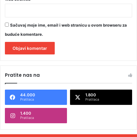
Sačuvaj moje ime, email i web stranicu u ovom browseru za
buduće komentare.
A
l
Pratite nas na
t
e
44.000
1.800
r
Pratilaca
Pratilaca
n
1.400
a
Pratilaca
t
i