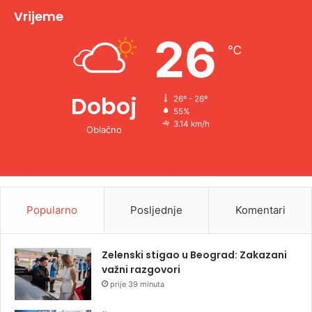
v
Vrijeme
e
26
℃
:
Doboj
26º - 26º
55%
3.14 km/h
Oblačno
Popularno
Posljednje
Komentari
Zelenski stigao u Beograd: Zakazani
važni razgovori
prije 39 minuta