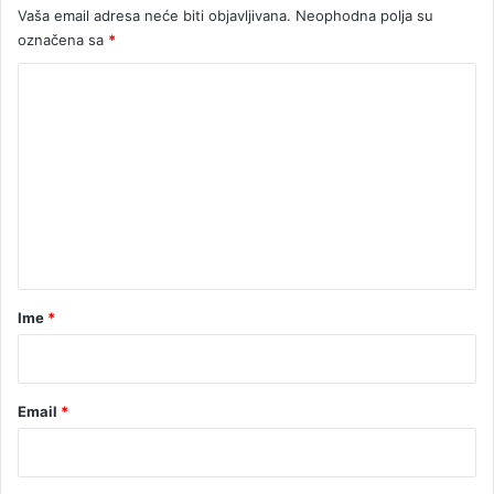
Vaša email adresa neće biti objavljivana.
Neophodna polja su
označena sa
*
K
o
m
e
n
t
a
r
Ime
*
*
Email
*