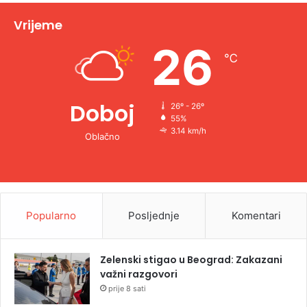
v
Vrijeme
e
26
℃
:
Doboj
26º - 26º
55%
3.14 km/h
Oblačno
Popularno
Posljednje
Komentari
Zelenski stigao u Beograd: Zakazani
važni razgovori
prije 8 sati