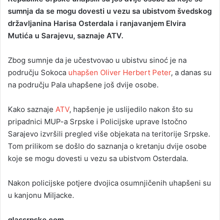
sumnja da se mogu dovesti u vezu sa ubistvom švedskog
a
državljanina Harisa Osterdala i ranjavanjem Elvira
n
Mutića u Sarajevu, saznaje ATV.
e
m
a
Zbog sumnje da je učestvovao u ubistvu sinoć je na
i
području Sokoca
uhapšen Oliver Herbert Peter
, a danas su
l
na području Pala uhapšene još dvije osobe.
Kako saznaje
ATV
, hapšenje je uslijedilo nakon što su
pripadnici MUP-a Srpske i Policijske uprave Istočno
Sarajevo izvršili pregled više objekata na teritorije Srpske.
Tom prilikom se došlo do saznanja o kretanju dvije osobe
koje se mogu dovesti u vezu sa ubistvom Osterdala.
Nakon policijske potjere dvojica osumnjičenih uhapšeni su
u kanjonu Miljacke.
glassrpske.com