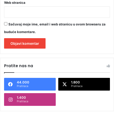
Web stranica
Sačuvaj moje ime, email i web stranicu u ovom browseru za
buduće komentare.
A
l
Pratite nas na
t
e
44.000
1.800
r
Pratilaca
Pratilaca
n
1.400
a
Pratilaca
t
i