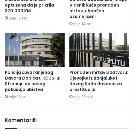
e
i
optužena da je prikrila
Vlasnik kuće pronađen
s
k
370.000 KM
mrtav, uhapšen
r
k
osumnjičeni
prije 12 sati
p
a
prije 14 sati
s
r
k
a
o
t
g
a
p
o
v
r
Policija čuva ranjenog
Pronađen mrtav u zatvoru:
a
Davora Dabića u KCUS-u:
Djevojke iz Banjaluke i
Strahuju od novog
Novog Sada dovodio za
t
pokušaja ubistva
prostituciju
n
i
prije 18 sati
prije 20 sati
k
a
Komentariši