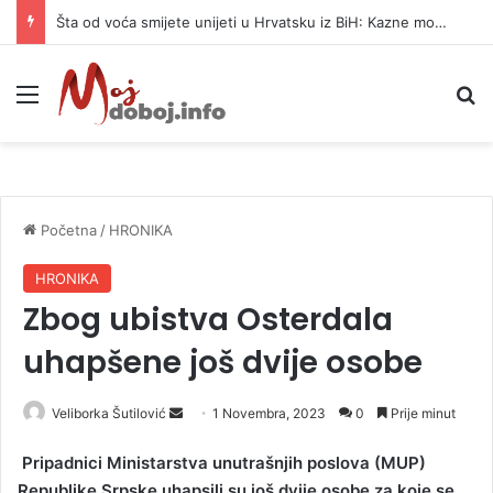
Šta od voća smijete unijeti u Hrvatsku iz BiH: Kazne mogu dostići 13.260 evra
Meni
P
Početna
/
HRONIKA
HRONIKA
Zbog ubistva Osterdala
uhapšene još dvije osobe
Veliborka Šutilović
S
1 Novembra, 2023
0
Prije minut
e
Pripadnici Ministarstva unutrašnjih poslova (MUP)
n
Republike Srpske uhapsili su još dvije osobe za koje se
d