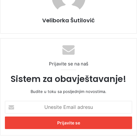
Veliborka Šutilović
Prijavite se na naš
Sistem za obavještavanje!
Budite u toku sa posljednjim novostima.
U
n
e
s
i
t