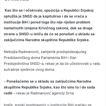
n
d
Kao što se i očekivalo, opozicija u Republici Srpskoj
a
optužila je SNSD da je kapitulirao i da se vraća u
n
institucije BiH i pored toga što nije riješen problem
e
nametnutih izmjena Krivičnog zakona, dok sa druge
m
strane u SNSD-u ističu da će se ponašati u skladu sa
a
zaključcima Narodne skupštine Republike Srpske.
i
l
Nebojša Radmanović, zamjenik predsjedavajućeg
Predstavničkog doma Parlamenta BiH i član
Predsjedništva SNSD-a, rekao je da će učestvovati u radu
sutrašnje sjednice ovog doma.
–
Ponašaćemo se u skladu sa zaključcima Narodne
skupštine Republike Srpske, kao što smo to i do sada
radili
– rekao je Radmanović agenciji Srna.
Inače, srpski predstavnici u institucije BiH vraćaju se