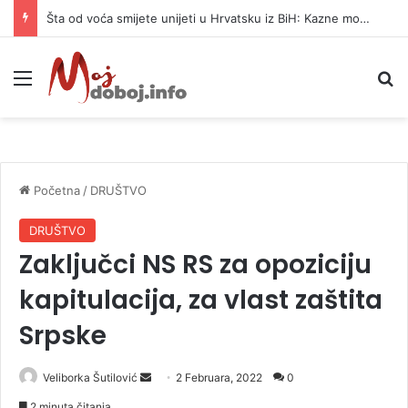
Šta od voća smijete unijeti u Hrvatsku iz BiH: Kazne mogu dostići 13.260 evra
Meni
P
Početna
/
DRUŠTVO
DRUŠTVO
Zaključci NS RS za opoziciju
kapitulacija, za vlast zaštita
Srpske
Veliborka Šutilović
S
2 Februara, 2022
0
e
2 minuta čitanja