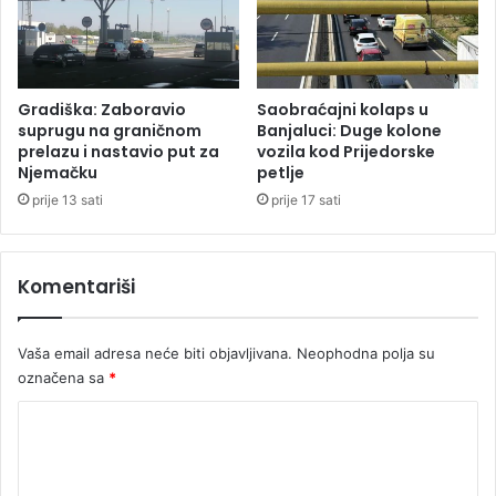
v
H
n
”
i
z
č
b
k
o
Gradiška: Zaboravio
Saobraćajni kolaps u
o
g
suprugu na graničnom
Banjaluci: Duge kolone
g
n
prelazu i nastavio put za
vozila kod Prijedorske
d
Njemačku
petlje
e
o
z
prije 13 sati
prije 17 sati
m
a
a
k
o
Komentariši
n
i
t
Vaša email adresa neće biti objavljivana.
Neophodna polja su
i
označena sa
*
h
u
K
g
o
o
v
m