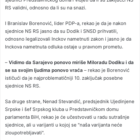
RS validni, odnosno da li su na snazi.
I Branislav Borenović, lider PDP-a, rekao je da je nakon
sjednice NS RS jasno da su Dodik i SNSD prihvatili,
odnosno legalizovali Inckov nametnuti zakon i jasno je da
Inckova nametnuta odluka ostaje u pravnom prometu.
–
Vidimo da Sarajevo ponovo miriše Miloradu Dodiku i da
se sa svojim ljudima ponovo vraća
– rekao je Borenović
ističući da je najproblematičniji 10. zaključak posebne
sjednice NS RS.
Sa druge strane, Nenad Stevandić, predsjednik Ujedinjene
Srpske i šef Srpskog kluba u Predstavničkom domu
parlamenta BiH, rekao je će učestvovati u radu sutrašnje
sjednice, ali u varijanti u kojoj se "naša varijanta neće
zloupotrebljavati".