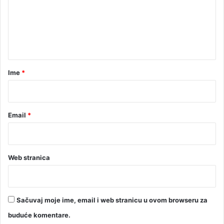
o
e
r
a
n
o
t
n
a
a
b
r
Ime
*
a
*
v
c
i
Email
*
s
t
r
u
Web stranica
j
e
Sačuvaj moje ime, email i web stranicu u ovom browseru za
buduće komentare.