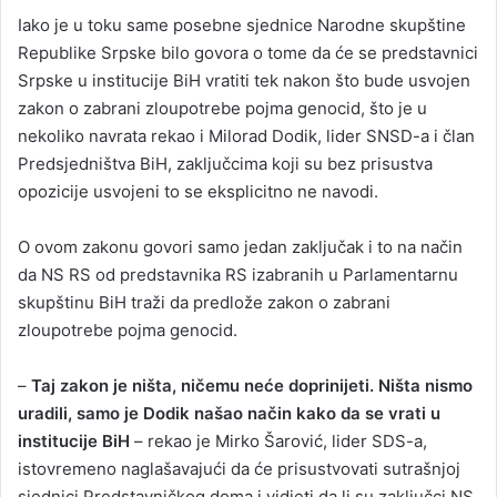
Iako je u toku same posebne sjednice Narodne skupštine
Republike Srpske bilo govora o tome da će se predstavnici
Srpske u institucije BiH vratiti tek nakon što bude usvojen
zakon o zabrani zloupotrebe pojma genocid, što je u
nekoliko navrata rekao i Milorad Dodik, lider SNSD-a i član
Predsjedništva BiH, zaključcima koji su bez prisustva
opozicije usvojeni to se eksplicitno ne navodi.
O ovom zakonu govori samo jedan zaključak i to na način
da NS RS od predstavnika RS izabranih u Parlamentarnu
skupštinu BiH traži da predlože zakon o zabrani
zloupotrebe pojma genocid.
–
Taj zakon je ništa, ničemu neće doprinijeti. Ništa nismo
uradili, samo je Dodik našao način kako da se vrati u
institucije BiH
– rekao je Mirko Šarović, lider SDS-a,
istovremeno naglašavajući da će prisustvovati sutrašnjoj
sjednici Predstavničkog doma i vidjeti da li su zaključci NS