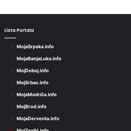
Lista Portala
MojaSrpska.info
MojaBanjaLuka.info
MojDoboj.info
MojSrbac.info
MojaModriča.info
MojBrod.info
MojaDerventa.info
MojTeslić.info