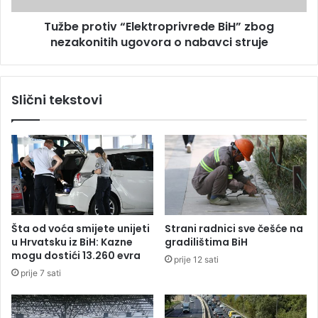
ć
t
e
Tužbe protiv “Elektroprivrede BiH” zbog
i
m
nezakonitih ugovora o nabavci struje
v
o
“
n
E
a
l
Slični tekstovi
s
e
j
k
e
t
d
r
n
o
i
p
c
r
i
i
P
v
Šta od voća smijete unijeti
Strani radnici sve češće na
r
r
u Hrvatsku iz BiH: Kazne
gradilištima BiH
e
e
mogu dostići 13.260 evra
prije 12 sati
d
d
prije 7 sati
s
e
t
B
a
i