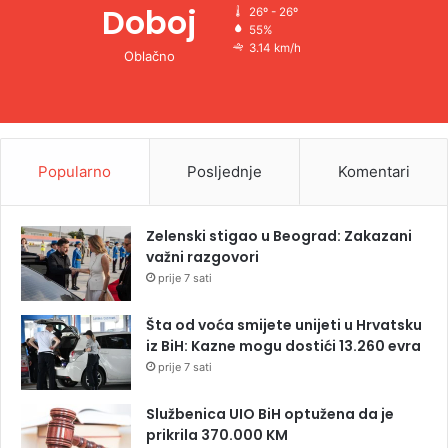
Doboj
26º - 26º
55%
3.14 km/h
Oblačno
Popularno
Posljednje
Komentari
Zelenski stigao u Beograd: Zakazani
važni razgovori
prije 7 sati
Šta od voća smijete unijeti u Hrvatsku
iz BiH: Kazne mogu dostići 13.260 evra
prije 7 sati
Službenica UIO BiH optužena da je
prikrila 370.000 KM