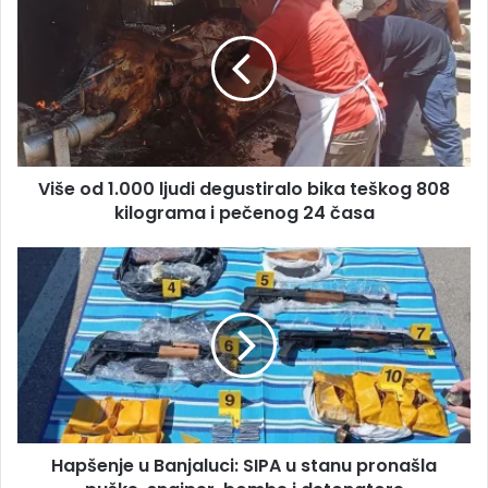
m
i
a
š
i
e
l
o
a
d
d
1
r
.
e
0
s
Više od 1.000 ljudi degustiralo bika teškog 808
0
u
kilograma i pečenog 24 časa
0
l
j
H
u
a
d
p
i
š
d
e
e
n
g
j
u
e
s
u
t
Hapšenje u Banjaluci: SIPA u stanu pronašla
B
i
a