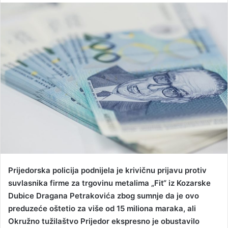
n
d
a
n
e
m
a
i
l
Prijedorska policija podnijela je krivičnu prijavu protiv
suvlasnika firme za trgovinu metalima „Fit“ iz Kozarske
Dubice Dragana Petrakovića zbog sumnje da je ovo
preduzeće oštetio za više od 15 miliona maraka, ali
Okružno tužilaštvo Prijedor ekspresno je obustavilo