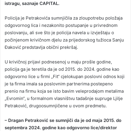
istragu, saznaje CAPITAL.
Policija je Petrakovića sumnjičila za zloupotrebu položaja
odgovornog lica i nezakonito postupanje u privrednom
poslovanju, ali sve što je policija navela u izvještaju o
počinjenom krivičnom djelu za prijedorskog tužioca Sanju
Đaković predstavlja obični prekršaj.
U krivičnoj prijavi podnesenoj u maju prošle godine,
policija ga je teretila da je od 2015. do 2024. godine kao
odgovorno lice u firmi „Fit“ cjelokupan poslovni odnos koji
je ta firma imala sa poslovnim partnerima postepeno
prenio na firmu koja se isto bavim veleprodajom metalima
„Evromin“, u formalnom vlasništvu tadašnje supruge Ljilje
Petraković, drugoosumnjičene u ovom predmetu.
– Dragan Petraković se sumnjiči da je od maja 2015. do
septembra 2024. godine kao odgovorno lice/direktor