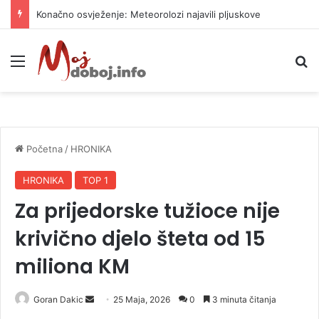
Konačno osvježenje: Meteorolozi najavili pljuskove
Meni
P
Početna
/
HRONIKA
HRONIKA
TOP 1
Za prijedorske tužioce nije
krivično djelo šteta od 15
miliona KM
Goran Dakic
S
25 Maja, 2026
0
3 minuta čitanja
e