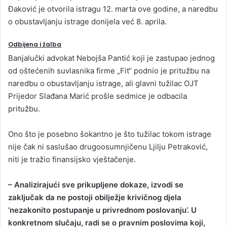
Đaković je otvorila istragu 12. marta ove godine, a naredbu
o obustavljanju istrage donijela već 8. aprila.
Odbijena i žalba
Banjalučki advokat Nebojša Pantić koji je zastupao jednog
od oštećenih suvlasnika firme „Fit“ podnio je pritužbu na
naredbu o obustavljanju istrage, ali glavni tužilac OJT
Prijedor Slađana Marić prošle sedmice je odbacila
pritužbu.
Ono što je posebno šokantno je što tužilac tokom istrage
nije čak ni saslušao drugoosumnjičenu Ljilju Petraković,
niti je tražio finansijsko vještačenje.
– Analizirajući sve prikupljene dokaze, izvodi se
zaključak da ne postoji obilježje krivičnog djela
‘nezakonito postupanje u privrednom poslovanju’. U
konkretnom slučaju, radi se o pravnim poslovima koji,