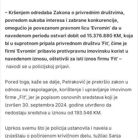
– Kršenjem odredaba Zakona o privrednim društvima,
povredom sukoba interesa i zabrane konkurencije,
omogućio je povezanom pravnom licu ‘Evromin’ da u
navedenom periodu ostvari dobit od 15.376.880 KM, koja
bi u suprotnom pripala privrednom društvu ‘Fit’, čime je
firmi ‘Evromin’ pribavio protivpravnu imovinsku korist u
navedenom iznosu, oštetivši za isti iznos firmu ‘Fit’ –
navodi se u policijskoj prijavi.
Pored toga, kaže se dalje, Petraković je prekršio zakon u
odnosu na raspolaganje, korištenje i upravljanje imovinom
firme „Fit“, jer je popisom osnovnih sredstava koji je
izvršen 30. septembra 2024. godine utvrđeno da
nedostaju sredstva u iznosu od 193.546 KM.
Uprkos svemu što je policija ustanovila i navela u
izvještaju o počinjenom krivičnom djelu, tužilac Sanja