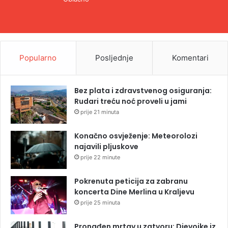
Popularno
Posljednje
Komentari
Bez plata i zdravstvenog osiguranja:
Rudari treću noć proveli u jami
prije 21 minuta
Konačno osvježenje: Meteorolozi
najavili pljuskove
prije 22 minute
Pokrenuta peticija za zabranu
koncerta Dine Merlina u Kraljevu
prije 25 minuta
Pronađen mrtav u zatvoru: Djevojke iz