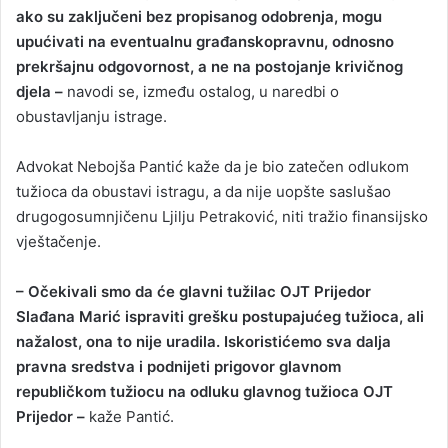
ako su zaključeni bez propisanog odobrenja, mogu
upućivati na eventualnu građanskopravnu, odnosno
prekršajnu odgovornost, a ne na postojanje krivičnog
djela –
navodi se, između ostalog, u naredbi o
obustavljanju istrage.
Advokat Nebojša Pantić kaže da je bio zatečen odlukom
tužioca da obustavi istragu, a da nije uopšte saslušao
drugogosumnjičenu Ljilju Petraković, niti tražio finansijsko
vještačenje.
– Očekivali smo da će glavni tužilac OJT Prijedor
Slađana Marić ispraviti grešku postupajućeg tužioca, ali
nažalost, ona to nije uradila. Iskoristićemo sva dalja
pravna sredstva i podnijeti prigovor glavnom
republičkom tužiocu na odluku glavnog tužioca OJT
Prijedor –
kaže Pantić.