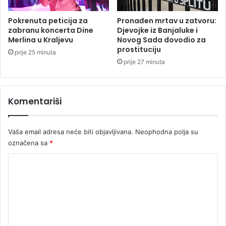
g
n
r
a
Pokrenuta peticija za
Pronađen mrtav u zatvoru:
a
š
zabranu koncerta Dine
Djevojke iz Banjaluke i
m
l
Merlina u Kraljevu
Novog Sada dovodio za
a
prostituciju
a
prije 25 minuta
i
p
prije 27 minuta
p
u
e
š
č
k
Komentariši
e
e
n
,
o
s
Vaša email adresa neće biti objavljivana.
Neophodna polja su
g
n
označena sa
*
2
a
4
j
K
č
p
a
o
e
s
r
m
a
,
e
b
o
n