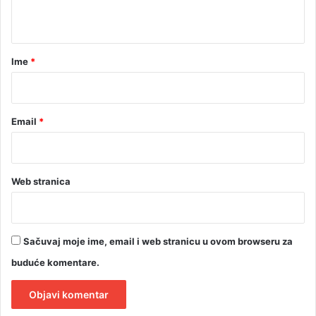
m
t
b
e
a
i
r
Ime
*
d
*
e
t
o
Email
*
n
a
t
o
Web stranica
r
e
Sačuvaj moje ime, email i web stranicu u ovom browseru za
buduće komentare.