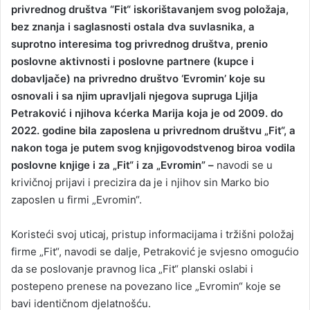
privrednog društva “Fit“ iskorištavanjem svog položaja,
bez znanja i saglasnosti ostala dva suvlasnika, a
suprotno interesima tog privrednog društva, prenio
poslovne aktivnosti i poslovne partnere (kupce i
dobavljače) na privredno društvo ‘Evromin’ koje su
osnovali i sa njim upravljali njegova supruga Ljilja
Petraković i njihova kćerka Marija koja je od 2009. do
2022. godine bila zaposlena u privrednom društvu „Fit“, a
nakon toga je putem svog knjigovodstvenog biroa vodila
poslovne knjige i za „Fit“ i za „Evromin” –
navodi se u
krivičnoj prijavi i precizira da je i njihov sin Marko bio
zaposlen u firmi „Evromin“.
Koristeći svoj uticaj, pristup informacijama i tržišni položaj
firme „Fit“, navodi se dalje, Petraković je svjesno omogućio
da se poslovanje pravnog lica „Fit“ planski oslabi i
postepeno prenese na povezano lice „Evromin“ koje se
bavi identičnom djelatnošću.