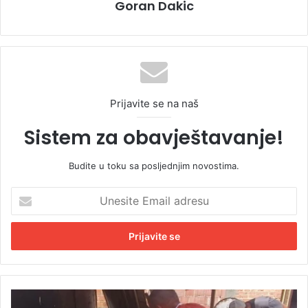
Goran Dakic
Prijavite se na naš
Sistem za obavještavanje!
Budite u toku sa posljednjim novostima.
U
n
e
s
i
t
e
E
V